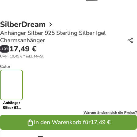
SilberDream
Anhänger Silber 925 Sterling Silber Igel
Charmsanhänger
17,49 €
-
10
%
UVP
:
19,49 €
*
inkl. MwSt.
Color
Anhänger
Silber 925
Sterling
Warum ändern sich die Preise?
Silber Igel
In den Warenkorb für
17,49 €
Charmsanhänger