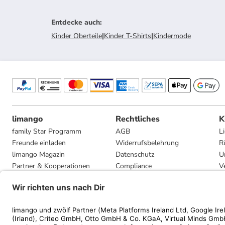
Entdecke auch
:
Kinder Oberteile
|
Kinder T-Shirts
|
Kindermode
limango
Rechtliches
K
family Star Programm
AGB
L
Freunde einladen
Widerrufsbelehrung
R
limango Magazin
Datenschutz
U
Partner & Kooperationen
Compliance
V
Jobs
Impressum
G
Presse
Privatsphäre-Einstellungen
Mediadaten
Geschenkgutscheinbedingungen