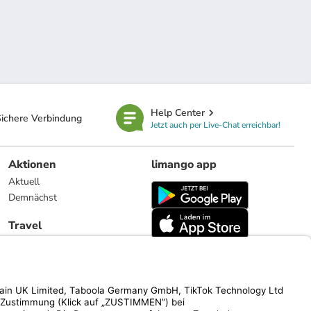
Help Center
ichere Verbindung
Jetzt auch per Live-Chat erreichbar!
Aktionen
limango app
Aktuell
Demnächst
Travel
Reiseangebote