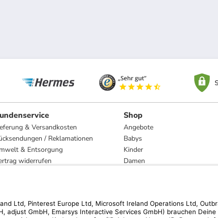
S
undenservice
Shop
ieferung & Versandkosten
Angebote
ücksendungen / Reklamationen
Babys
mwelt & Entsorgung
Kinder
ertrag widerrufen
Damen
esetzliche Gewährleistung und Reparatur
Herren
Wohnen
Trachten
Marken