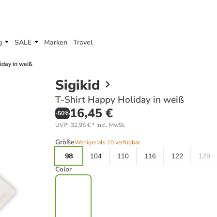
g
SALE
Marken
Travel
iday in weiß
Sigikid
T-Shirt Happy Holiday in weiß
16,45 €
-
50
%
UVP
:
32,95 €
*
inkl. MwSt.
Größe
Weniger als 10 verfügbar
98
104
110
116
122
128
Color