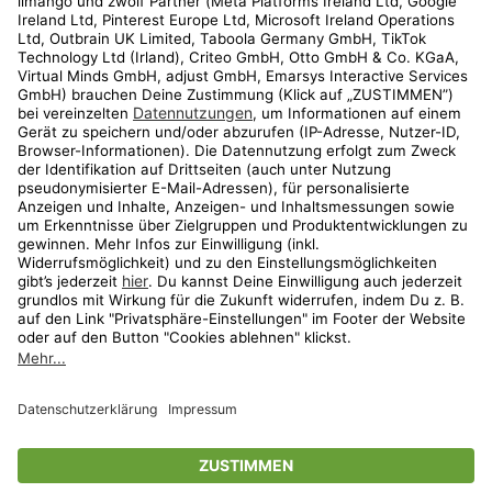
Kundenservice
Shop
Aktionen
Travel
limango.nl
limango.pl
* Streichpreise entsprechen der unverbindlichen Preisempfehlung des