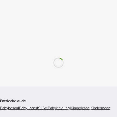
Entdecke auch
:
Babyhosen
|
Baby Jeans
|
Süße Babykleidung
|
Kinderjeans
|
Kindermode