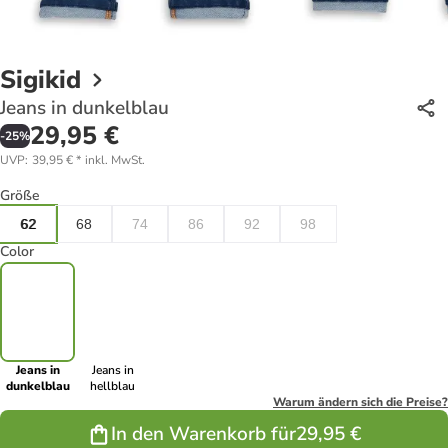
Sigikid
Jeans in dunkelblau
29,95 €
-
25
%
UVP
:
39,95 €
*
inkl. MwSt.
Größe
62
68
74
86
92
98
Color
Jeans in
Jeans in
dunkelblau
hellblau
Warum ändern sich die Preise?
In den Warenkorb für
29,95 €