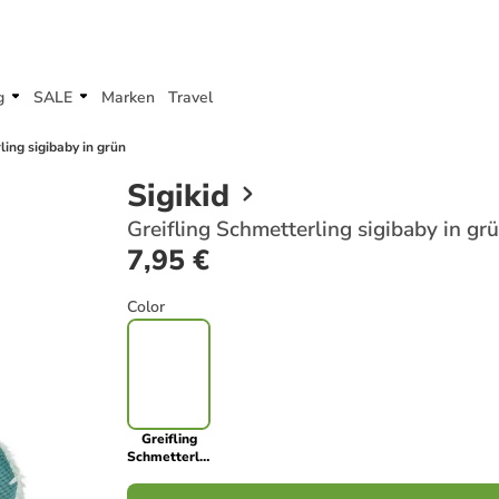
g
SALE
Marken
Travel
ling sigibaby in grün
Sigikid
Greifling Schmetterling sigibaby in gr
7,95 €
Color
Greifling
Schmetterling
sigibaby in
grün