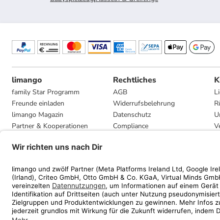
limango
Rechtliches
K
family Star Programm
AGB
L
Freunde einladen
Widerrufsbelehrung
R
limango Magazin
Datenschutz
U
Partner & Kooperationen
Compliance
V
Jobs
Impressum
G
Presse
Privatsphäre-Einstellungen
Mediadaten
Geschenkgutscheinbedingungen