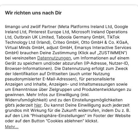
limango
Rechtliches
Kundenservice
Shop
Aktionen
Travel