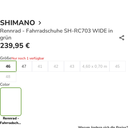
SHIMANO
Rennrad - Fahrradschuhe SH-RC703 WIDE in
grün
239,95 €
Größe
Nur noch 1 verfügbar
46
47
41
42
43
4,60 x 0,70 m
45
48
Color
Rennrad -
Fahrradschuhe
SH-RC703
Warum ändern sich die Preise?