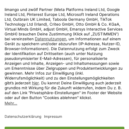
Rechtliches
Kundenservice
Shop
Aktionen
Travel
limango.nl
limango.pl