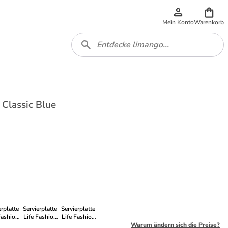
Mein Konto
Warenkorb
 Classic Blue
erplatte
Servierplatte
Servierplatte
Fashion
Life Fashion
Life Fashion
6 cm in
40x26 cm in
40x26 cm in
Warum ändern sich die Preise?