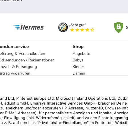
S
undenservice
Shop
ieferung & Versandkosten
Angebote
ücksendungen / Reklamationen
Babys
mwelt & Entsorgung
Kinder
ertrag widerrufen
Damen
esetzliche Gewährleistung und Reparatur
Herren
Wohnen
Trachten
Marken