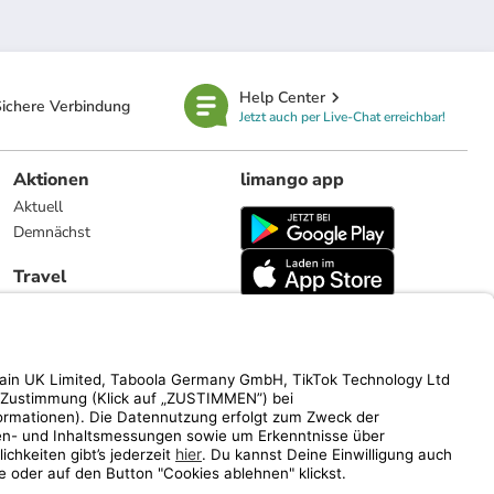
Help Center
ichere Verbindung
Jetzt auch per Live-Chat erreichbar!
Aktionen
limango app
Aktuell
Demnächst
Travel
Reiseangebote
limango.nl
limango.pl