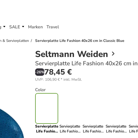
g
SALE
Marken
Travel
n & Servierplatten
Servierplatte Life Fashion 40x26 cm in Classic Blue
Seltmann Weiden
Servierplatte Life Fashion 40x26 cm in
78,45 €
-
26
%
UVP
:
106,90 €
*
inkl. MwSt.
Color
Servierplatte
Servierplatte
Servierplatte
Servierplatte
Servi
Life Fashion
Life Fashion
Life Fashion
Life Fashion
Life 
40x26 cm in
40x26 cm in
40x26 cm in
40x26 cm in
40x2