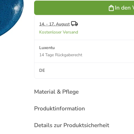
Classic Blue
Posh Rose
Trendy Petrol
Luxury White
Elega
In den
14. - 17. August
Kostenloser Versand
Luxentu
14 Tage Rückgaberecht
DE
Material & Pflege
Produktinformation
Details zur Produktsicherheit