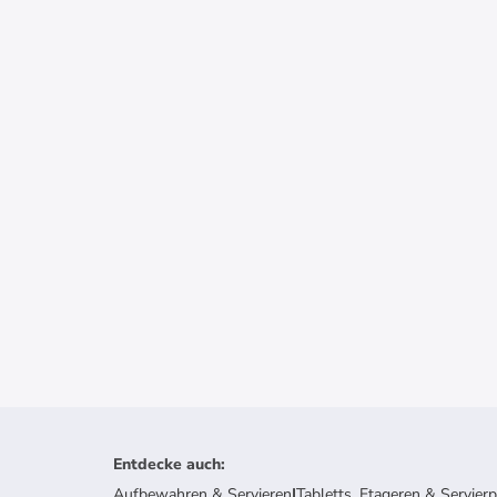
Entdecke auch
:
Aufbewahren & Servieren
|
Tabletts, Etageren & Servierp