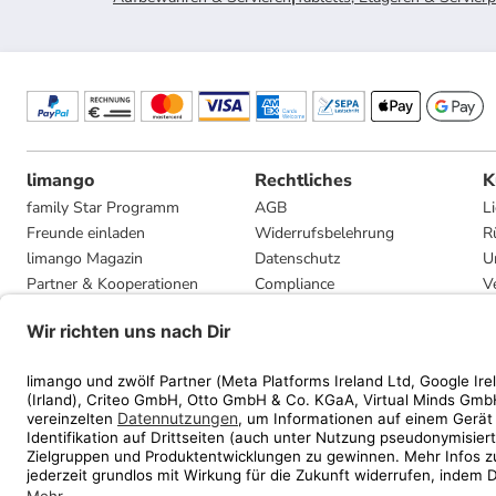
limango
Rechtliches
K
family Star Programm
AGB
L
Freunde einladen
Widerrufsbelehrung
R
limango Magazin
Datenschutz
U
Partner & Kooperationen
Compliance
V
Jobs
Impressum
G
Presse
Privatsphäre-Einstellungen
Mediadaten
Geschenkgutscheinbedingungen