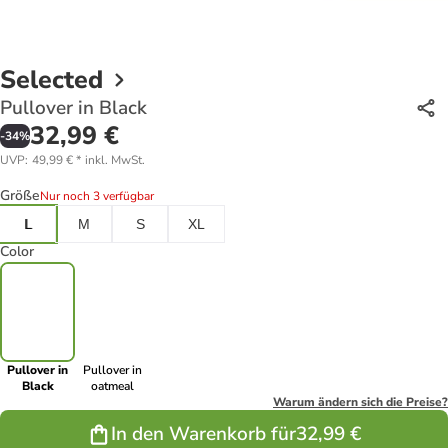
Selected
Pullover in Black
32,99 €
-
34
%
UVP
:
49,99 €
*
inkl. MwSt.
Größe
Nur noch 3 verfügbar
L
M
S
XL
Color
Pullover in
Pullover in
Black
oatmeal
Warum ändern sich die Preise?
In den Warenkorb für
32,99 €