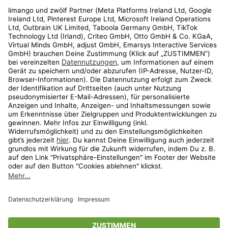
Rechtliches
Kundenservice
Shop
Aktionen
Travel
limango.nl
limango.pl