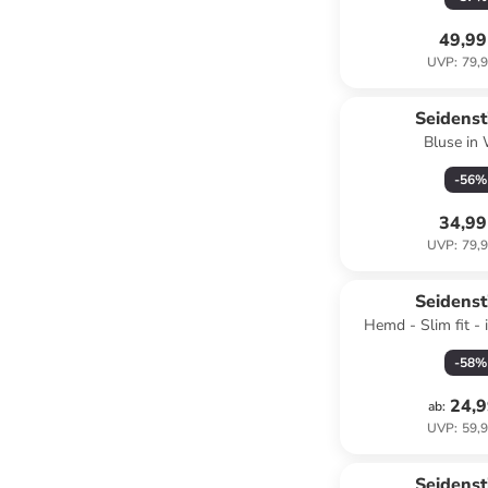
49,99
UVP
:
79,9
Seidenst
Bluse in
-
56
%
34,99
UVP
:
79,9
Seidenst
Hemd - Slim fit -
-
58
%
24,9
ab
:
UVP
:
59,9
Seidenst