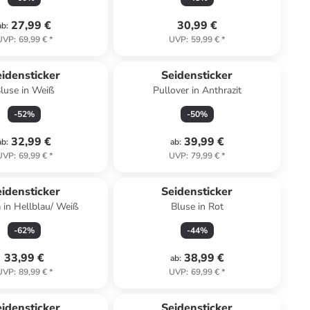
27,99 €
30,99 €
ab
:
UVP
:
69,99 €
*
UVP
:
59,99 €
*
idensticker
Seidensticker
luse in Weiß
Pullover in Anthrazit
-
52
%
-
50
%
32,99 €
39,99 €
ab
:
ab
:
UVP
:
69,99 €
*
UVP
:
79,99 €
*
idensticker
Seidensticker
 in Hellblau/ Weiß
Bluse in Rot
-
62
%
-
44
%
33,99 €
38,99 €
ab
:
UVP
:
89,99 €
*
UVP
:
69,99 €
*
idensticker
Seidensticker