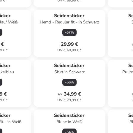
9 €
*
UVP
:
89,99 €
*
icker
Seidensticker
Se
lau/ Weiß
Hemd - Regular fit - in Schwarz
-
57
%
 €
29,99 €
9 €
*
UVP
:
69,99 €
*
icker
Seidensticker
Se
nkelblau
Shirt in Schwarz
Pullo
-
56
%
9 €
34,99 €
ab
:
9 €
*
UVP
:
79,99 €
*
icker
Seidensticker
Se
it - in Weiß
Bluse in Weiß
B
-
54
%