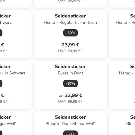
9 €
*
UVP
:
59,99 €
*
icker
Seidensticker
Se
chwarz
Hemd - Regular fit - in Grün
Hemd - Reg
-
60
%
 €
23,99 €
9 €
*
UVP
:
59,99 €
*
icker
Seidensticker
Se
t - in Schwarz
Bluse in Bunt
Hemd - R
-
67
%
 €
32,99 €
ab
:
9 €
*
UVP
:
99,99 €
*
icker
Seidensticker
Se
nge/ Weiß
Bluse in Dunkelblau/ Weiß
Blus
-
50
%