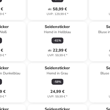
 €
58,99 €
ab
:
9 €
*
UVP
:
129,99 €
*
icker
Seidensticker
Se
 Weiß
Hemd in Hellblau
Bluse i
-
61
%
 €
22,99 €
ab
:
9 €
*
UVP
:
59,99 €
*
icker
Seidensticker
Se
 in Dunkelblau
Hemd in Grau
Bluse 
-
58
%
9 €
24,99 €
9 €
*
UVP
:
59,99 €
*
icker
Seidensticker
Se