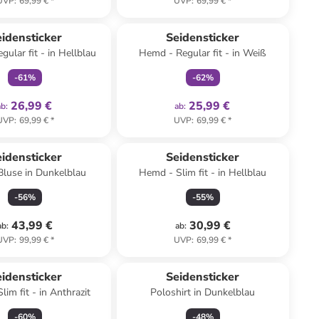
UVP
:
69,99 €
*
UVP
:
69,99 €
*
family
exklusiv
family
exklusiv
idensticker
Seidensticker
ular fit - in Hellblau
Hemd - Regular fit - in Weiß
-
61
%
-
62
%
26,99 €
25,99 €
ab
:
ab
:
UVP
:
69,99 €
*
UVP
:
69,99 €
*
idensticker
Seidensticker
Bluse in Dunkelblau
Hemd - Slim fit - in Hellblau
-
56
%
-
55
%
43,99 €
30,99 €
ab
:
ab
:
UVP
:
99,99 €
*
UVP
:
69,99 €
*
idensticker
Seidensticker
im fit - in Anthrazit
Poloshirt in Dunkelblau
-
60
%
-
48
%