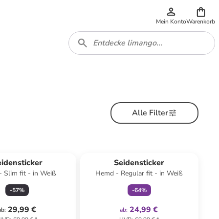
Mein Konto
Warenkorb
Alle Filter
family
exklusiv
idensticker
Seidensticker
 Slim fit - in Weiß
Hemd - Regular fit - in Weiß
-
57
%
-
64
%
29,99 €
24,99 €
ab
:
ab
: