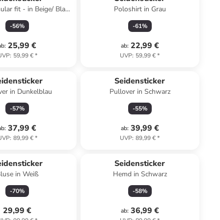
ar fit - in Beige/ Blau/
Poloshirt in Grau
Weiß
-
56
%
-
61
%
25,99 €
22,99 €
ab
:
ab
:
UVP
:
59,99 €
*
UVP
:
59,99 €
*
idensticker
Seidensticker
ver in Dunkelblau
Pullover in Schwarz
-
57
%
-
55
%
37,99 €
39,99 €
ab
:
ab
:
UVP
:
89,99 €
*
UVP
:
89,99 €
*
idensticker
Seidensticker
luse in Weiß
Hemd in Schwarz
-
70
%
-
58
%
29,99 €
36,99 €
ab
: