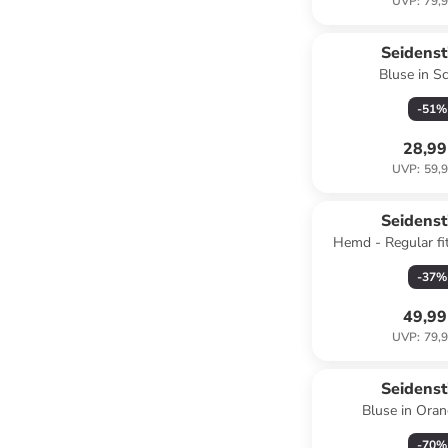
UVP
:
79,9
Seidenst
Bluse in S
-
51
%
28,99
UVP
:
59,9
Seidenst
Hemd - Regular fi
-
37
%
49,99
UVP
:
79,9
Seidenst
Bluse in Ora
-
70
%