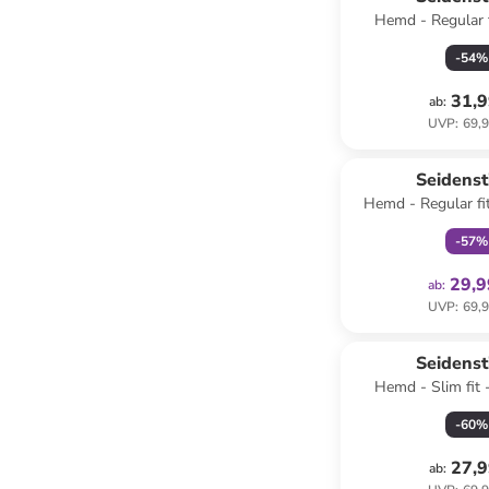
Hemd - Regular f
-
54
%
31,9
ab
:
UVP
:
69,9
family
ex
Seidenst
Hemd - Regular fit
-
57
%
29,9
ab
:
UVP
:
69,9
Seidenst
Hemd - Slim fit 
-
60
%
27,9
ab
: