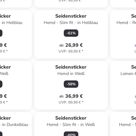
9 €
*
UVP
:
69,99 €
*
icker
Seidensticker
Se
 in Hellblau
Hemd - Slim fit - in Hellblau
Hemd - Reg
-
61
%
9 €
26,99 €
ab
:
9 €
*
UVP
:
69,99 €
*
icker
Seidensticker
Se
 Weiß
Hemd in Weiß
Leinen-
-
58
%
9 €
36,99 €
ab
:
9 €
*
UVP
:
89,99 €
*
icker
Seidensticker
Se
- in Dunkelblau
Hemd - Slim fit - in Weiß
Hemd - Sl
-
60
%