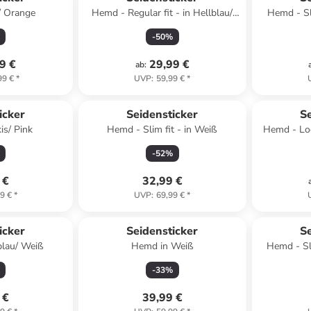
/ Orange
Hemd - Regular fit - in Hellblau/
Hemd - Sl
Weiß
-
50
%
9 €
29,99 €
ab
:
99 €
*
UVP
:
59,99 €
*
icker
Seidensticker
Se
is/ Pink
Hemd - Slim fit - in Weiß
Hemd - Loo
-
52
%
 €
32,99 €
9 €
*
UVP
:
69,99 €
*
icker
Seidensticker
Se
blau/ Weiß
Hemd in Weiß
Hemd - Sli
-
33
%
 €
39,99 €