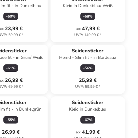
im fit - in Dunkelblau
Kleid in Dunkelblau/ Weiß
-
60
%
-
68
%
23,99 €
47,99 €
ab
:
ab
:
UVP
:
59,99 €
*
UVP
:
149,99 €
*
idensticker
Seidensticker
se fit - in Grün/ Weiß
Hemd - Slim fit - in Bordeaux
-
61
%
-
56
%
26,99 €
25,99 €
ab
:
UVP
:
69,99 €
*
UVP
:
59,99 €
*
idensticker
Seidensticker
m fit - in Dunkelgrün
Kleid in Dunkelblau
-
55
%
-
67
%
26,99 €
41,99 €
ab
: