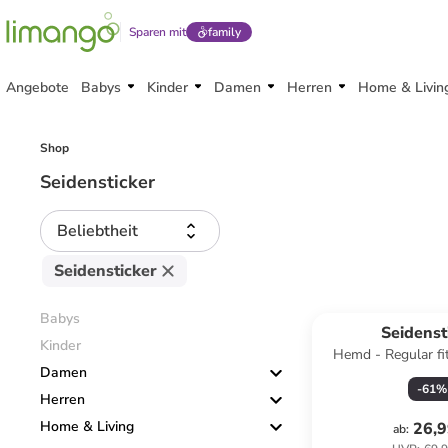
Sparen mit
family
Angebote
Babys
Kinder
Damen
Herren
Home & Livin
Shop
Seidensticker
Beliebtheit
Seidensticker
Babys
Seidenst
Kinder
Hemd - Regular fit
Damen
-
61
%
Herren
Home & Living
26,9
ab
: