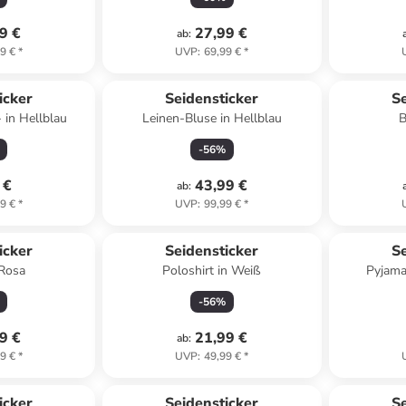
9 €
27,99 €
ab
:
9 €
*
UVP
:
69,99 €
*
icker
Seidensticker
Se
 in Hellblau
Leinen-Bluse in Hellblau
B
-
56
%
 €
43,99 €
ab
:
9 €
*
UVP
:
99,99 €
*
icker
Seidensticker
Se
Rosa
Poloshirt in Weiß
Pyjama
-
56
%
9 €
21,99 €
ab
:
9 €
*
UVP
:
49,99 €
*
icker
Seidensticker
Se