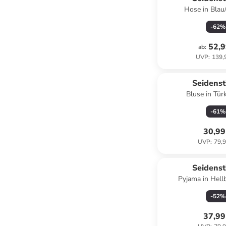
Hose in Blau
-
62
%
52,9
ab
:
UVP
:
139,
Seidenst
Bluse in Türk
-
61
%
30,99
UVP
:
79,9
Seidenst
Pyjama in Hell
-
52
%
37,99