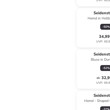
UVP
:
69,9
Seidenst
Hemd in Hellb
-
50
%
34,99
UVP
:
69,9
Seidenst
Bluse in Du
-
52
%
32,9
ab
:
UVP
:
69,9
Seidenst
Hemd - Shaped f
-
37
%