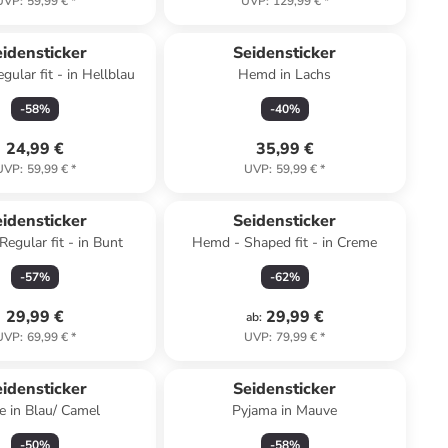
UVP
:
59,99 €
*
UVP
:
129,99 €
*
idensticker
Seidensticker
ular fit - in Hellblau
Hemd in Lachs
-
58
%
-
40
%
24,99 €
35,99 €
UVP
:
59,99 €
*
UVP
:
59,99 €
*
idensticker
Seidensticker
egular fit - in Bunt
Hemd - Shaped fit - in Creme
-
57
%
-
62
%
29,99 €
29,99 €
ab
:
UVP
:
69,99 €
*
UVP
:
79,99 €
*
idensticker
Seidensticker
e in Blau/ Camel
Pyjama in Mauve
-
50
%
-
58
%