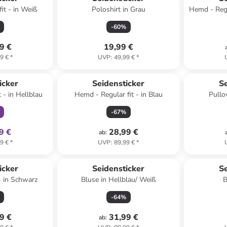
it - in Weiß
Poloshirt in Grau
Hemd - Regul
-
60
%
9 €
19,99 €
9 €
*
UVP
:
49,99 €
*
klusiv
icker
Seidensticker
Se
 - in Hellblau
Hemd - Regular fit - in Blau
Pullo
-
67
%
9 €
28,99 €
ab
:
9 €
*
UVP
:
89,99 €
*
icker
Seidensticker
Se
- in Schwarz
Bluse in Hellblau/ Weiß
B
-
64
%
9 €
31,99 €
ab
: