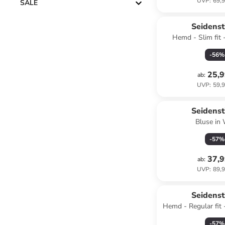
UVP
:
69,9
SALE
Seidenst
Hemd - Slim fit -
-
56
%
25,9
ab
:
UVP
:
59,9
Seidenst
Bluse in
-
57
%
37,9
ab
:
UVP
:
89,9
Seidenst
Hemd - Regular fit 
-
57
%