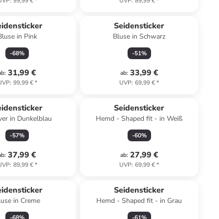
UVP
:
99,99 €
*
UVP
:
89,99 €
*
idensticker
Seidensticker
Bluse in Pink
Bluse in Schwarz
-
68
%
-
51
%
31,99 €
33,99 €
ab
:
ab
:
UVP
:
99,99 €
*
UVP
:
69,99 €
*
idensticker
Seidensticker
ver in Dunkelblau
Hemd - Shaped fit - in Weiß
-
57
%
-
60
%
37,99 €
27,99 €
ab
:
ab
:
UVP
:
89,99 €
*
UVP
:
69,99 €
*
idensticker
Seidensticker
luse in Creme
Hemd - Shaped fit - in Grau
-
68
%
-
61
%