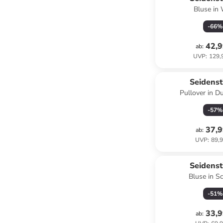
Bluse in
-
66
%
42,9
ab
:
UVP
:
129,
Seidenst
Pullover in D
-
57
%
37,9
ab
:
UVP
:
89,9
Seidenst
Bluse in S
-
51
%
33,9
ab
: