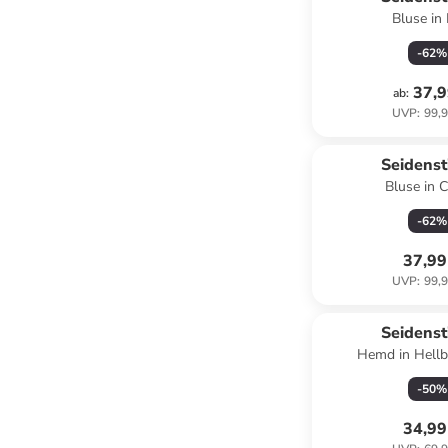
Bluse in 
-
62
%
37,9
ab
:
UVP
:
99,9
Seidenst
Bluse in 
-
62
%
37,99
UVP
:
99,9
Seidenst
Hemd in Hellb
-
50
%
34,99