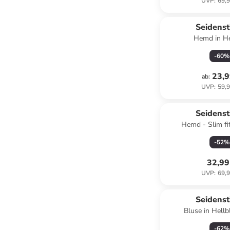
UVP
:
69,9
Seidenst
Hemd in He
-
60
%
23,9
ab
:
UVP
:
59,9
Seidenst
Hemd - Slim fi
-
52
%
32,99
UVP
:
69,9
Seidenst
Bluse in Hell
-
62
%