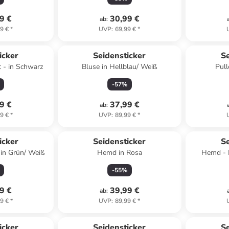
9 €
30,99 €
ab
:
9 €
*
UVP
:
69,99 €
*
icker
Seidensticker
Se
t - in Schwarz
Bluse in Hellblau/ Weiß
Pull
-
57
%
9 €
37,99 €
ab
:
9 €
*
UVP
:
89,99 €
*
icker
Seidensticker
Se
 in Grün/ Weiß
Hemd in Rosa
Hemd - R
-
55
%
9 €
39,99 €
ab
:
9 €
*
UVP
:
89,99 €
*
icker
Seidensticker
Se