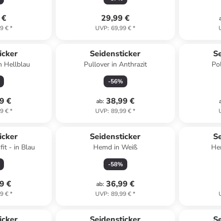
 €
29,99 €
9 €
*
UVP
:
69,99 €
*
icker
Seidensticker
Se
n Hellblau
Pullover in Anthrazit
Po
-
56
%
9 €
38,99 €
ab
:
9 €
*
UVP
:
89,99 €
*
icker
Seidensticker
Se
it - in Blau
Hemd in Weiß
He
-
58
%
9 €
36,99 €
ab
:
9 €
*
UVP
:
89,99 €
*
icker
Seidensticker
Se