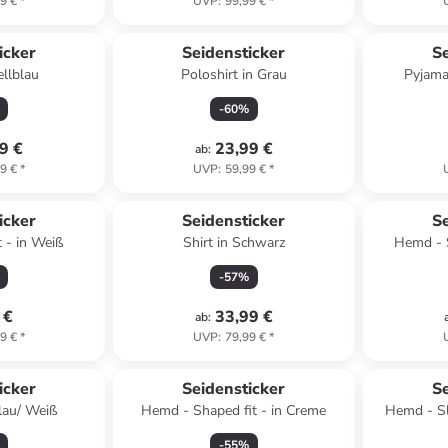
9 €
*
UVP
:
99,99 €
*
icker
Seidensticker
Se
llblau
Poloshirt in Grau
Pyjama
-
60
%
9 €
23,99 €
ab
:
9 €
*
UVP
:
59,99 €
*
icker
Seidensticker
Se
t - in Weiß
Shirt in Schwarz
Hemd - S
-
57
%
 €
33,99 €
ab
:
9 €
*
UVP
:
79,99 €
*
icker
Seidensticker
Se
blau/ Weiß
Hemd - Shaped fit - in Creme
Hemd - Sl
-
55
%