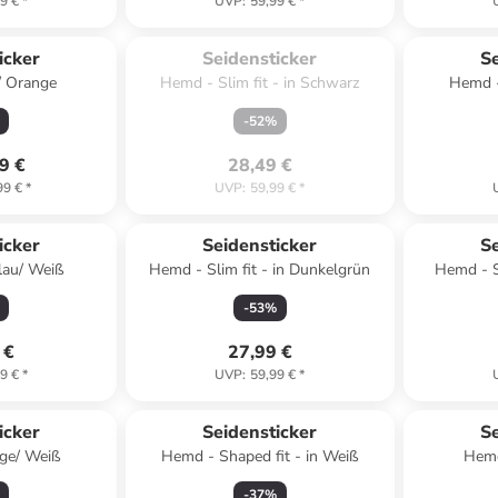
9 €
*
UVP
:
59,99 €
*
Zu spät. Ausverkauft.
icker
Seidensticker
Se
/ Orange
Hemd - Slim fit - in Schwarz
Hemd -
-
52
%
9 €
28,49 €
99 €
*
UVP
:
59,99 €
*
icker
Seidensticker
Se
blau/ Weiß
Hemd - Slim fit - in Dunkelgrün
Hemd - S
-
53
%
 €
27,99 €
9 €
*
UVP
:
59,99 €
*
icker
Seidensticker
Se
nge/ Weiß
Hemd - Shaped fit - in Weiß
Hemd
-
37
%