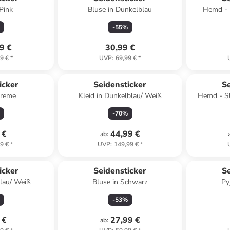
Pink
Bluse in Dunkelblau
Hemd - R
-
55
%
9 €
30,99 €
9 €
*
UVP
:
69,99 €
*
icker
Seidensticker
Se
Creme
Kleid in Dunkelblau/ Weiß
Hemd - Sl
-
70
%
 €
44,99 €
ab
:
9 €
*
UVP
:
149,99 €
*
icker
Seidensticker
Se
lau/ Weiß
Bluse in Schwarz
Py
-
53
%
 €
27,99 €
ab
: