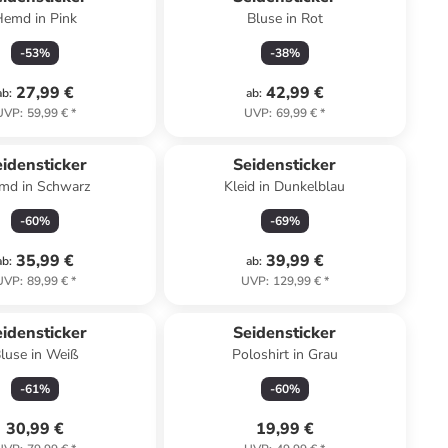
Hemd in Pink
Bluse in Rot
-
53
%
-
38
%
27,99 €
42,99 €
ab
:
ab
:
UVP
:
59,99 €
*
UVP
:
69,99 €
*
idensticker
Seidensticker
md in Schwarz
Kleid in Dunkelblau
-
60
%
-
69
%
35,99 €
39,99 €
ab
:
ab
:
UVP
:
89,99 €
*
UVP
:
129,99 €
*
idensticker
Seidensticker
luse in Weiß
Poloshirt in Grau
-
61
%
-
60
%
30,99 €
19,99 €