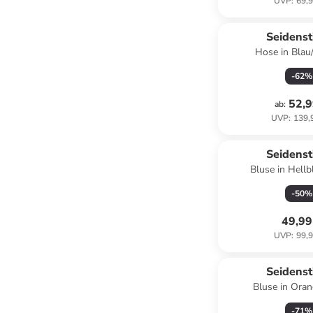
UVP
:
69,9
Seidenst
Hose in Blau
-
62
%
52,9
ab
:
UVP
:
139,
Seidenst
Bluse in Hell
-
50
%
49,99
UVP
:
99,9
Seidenst
Bluse in Ora
-
71
%