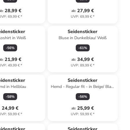
28,99 €
27,99 €
ab
:
ab
:
UVP
:
69,99 €
*
UVP
:
69,99 €
*
idensticker
Seidensticker
loshirt in Weiß
Bluse in Dunkelblau/ Weiß
-
56
%
-
61
%
21,99 €
34,99 €
ab
:
ab
:
UVP
:
49,99 €
*
UVP
:
89,99 €
*
idensticker
Seidensticker
md in Hellblau
Hemd - Regular fit - in Beige/ Blau/
Weiß
-
58
%
-
56
%
24,99 €
25,99 €
ab
:
UVP
:
59,99 €
*
UVP
:
59,99 €
*
idensticker
Seidensticker