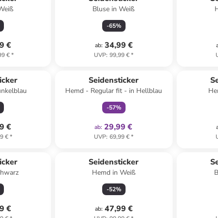
 Weiß
Bluse in Weiß
-
65
%
9 €
34,99 €
ab
:
99 €
*
UVP
:
99,99 €
*
family
exklusiv
icker
Seidensticker
Se
unkelblau
Hemd - Regular fit - in Hellblau
He
-
57
%
9 €
29,99 €
ab
:
9 €
*
UVP
:
69,99 €
*
icker
Seidensticker
Se
chwarz
Hemd in Weiß
B
-
52
%
9 €
47,99 €
ab
: