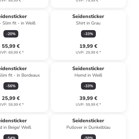
UVP
:
89,99 €
*
UVP
:
79,99 €
*
idensticker
Seidensticker
 Slim fit - in Weiß
Shirt in Grau
-
20
%
-
33
%
55,99 €
19,99 €
UVP
:
69,99 €
*
UVP
:
29,99 €
*
idensticker
Seidensticker
lim fit - in Bordeaux
Hemd in Weiß
-
56
%
-
33
%
25,99 €
39,99 €
UVP
:
59,99 €
*
UVP
:
59,99 €
*
idensticker
Seidensticker
 in Beige/ Weiß
Pullover in Dunkelblau
-
54
%
-
58
%