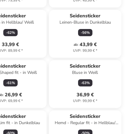
UVP
:
79,99 €
*
UVP
:
49,99 €
*
idensticker
Seidensticker
 in Hellblau/ Weiß
Leinen-Bluse in Dunkelblau
-
62
%
-
56
%
33,99 €
43,99 €
ab
:
UVP
:
89,99 €
*
UVP
:
99,99 €
*
idensticker
Seidensticker
haped fit - in Weiß
Bluse in Weiß
-
61
%
-
63
%
26,99 €
36,99 €
ab
:
UVP
:
69,99 €
*
UVP
:
99,99 €
*
idensticker
Seidensticker
im fit - in Dunkelblau
Hemd - Regular fit - in Hellblau/
Weiß
-
60
%
-
50
%