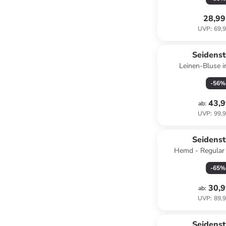
28,99
UVP
:
69,9
Seidenst
Leinen-Bluse i
-
56
%
43,9
ab
:
UVP
:
99,9
Seidenst
Hemd - Regular f
-
65
%
30,9
ab
:
UVP
:
89,9
Seidenst