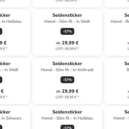
9 €
*
UVP
:
69,99 €
*
icker
Seidensticker
Se
 in Hellblau
Hemd - Slim fit - in Weiß
Hemd - Reg
-
57
%
9 €
29,99 €
ab
:
9 €
*
UVP
:
69,99 €
*
icker
Seidensticker
Se
t - in Weiß
Hemd - Slim fit - in Anthrazit
B
-
57
%
 €
29,99 €
ab
:
9 €
*
UVP
:
69,99 €
*
icker
Seidensticker
Se
- in Schwarz
Hemd - Slim fit - in Hellblau
Hemd - S
-
57
%