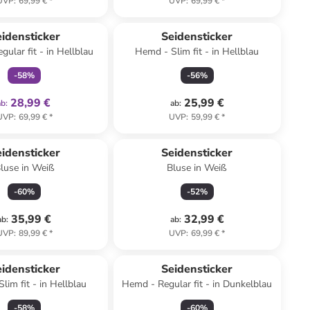
UVP
:
69,99 €
*
UVP
:
69,99 €
*
family
exklusiv
idensticker
Seidensticker
ular fit - in Hellblau
Hemd - Slim fit - in Hellblau
-
58
%
-
56
%
28,99 €
25,99 €
ab
:
ab
:
UVP
:
69,99 €
*
UVP
:
59,99 €
*
idensticker
Seidensticker
luse in Weiß
Bluse in Weiß
-
60
%
-
52
%
35,99 €
32,99 €
ab
:
ab
:
UVP
:
89,99 €
*
UVP
:
69,99 €
*
idensticker
Seidensticker
lim fit - in Hellblau
Hemd - Regular fit - in Dunkelblau
-
58
%
-
60
%