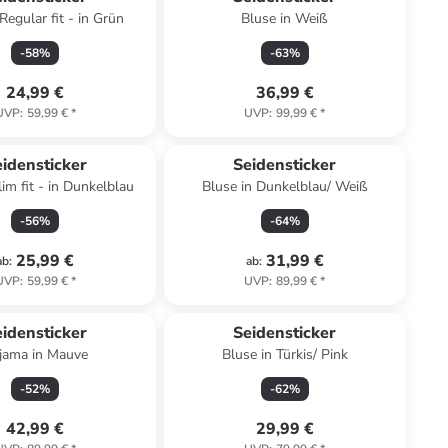
egular fit - in Grün
Bluse in Weiß
-
58
%
-
63
%
24,99 €
36,99 €
UVP
:
59,99 €
*
UVP
:
99,99 €
*
idensticker
Seidensticker
im fit - in Dunkelblau
Bluse in Dunkelblau/ Weiß
-
56
%
-
64
%
25,99 €
31,99 €
ab
:
ab
:
UVP
:
59,99 €
*
UVP
:
89,99 €
*
idensticker
Seidensticker
jama in Mauve
Bluse in Türkis/ Pink
-
52
%
-
62
%
42,99 €
29,99 €