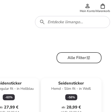
Mein Konto
Warenkorb
Alle Filter
idensticker
Seidensticker
ular fit - in Hellblau
Hemd - Slim fit - in Weiß
-
60
%
-
58
%
27,99 €
28,99 €
ab
:
ab
: