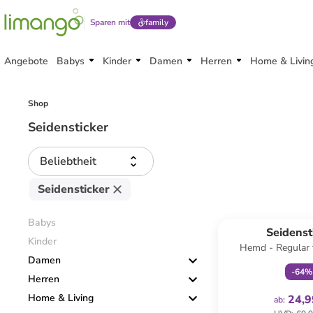
Sparen mit
family
Angebote
Babys
Kinder
Damen
Herren
Home & Livin
Shop
Seidensticker
Beliebtheit
Seidensticker
family
ex
Babys
Seidenst
Kinder
Hemd - Regular f
Damen
-
64
%
Herren
Home & Living
24,9
ab
: