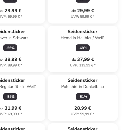
23,99 €
29,99 €
ab
:
ab
:
UVP
:
59,99 €
*
UVP
:
59,99 €
*
idensticker
Seidensticker
over in Schwarz
Hemd in Hellblau/ Weiß
-
56
%
-
68
%
38,99 €
37,99 €
ab
:
ab
:
UVP
:
89,99 €
*
UVP
:
119,99 €
*
idensticker
Seidensticker
egular fit - in Weiß
Poloshirt in Dunkelblau
-
54
%
-
51
%
31,99 €
28,99 €
ab
:
UVP
:
69,99 €
*
UVP
:
59,99 €
*
idensticker
Seidensticker