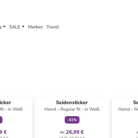
g
SALE
Marken
Travel
klusiv
family
exklusiv
icker
Seidensticker
Se
it - in Weiß
Hemd - Regular fit - in Weiß
Hemd - Reg
-
61
%
9 €
26,99 €
ab
: