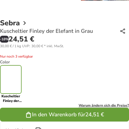
Sebra
Kuscheltier Finley der Elefant in Grau
24,51 €
-
18
%
30,00 € / 1 kg
UVP
:
30,00 €
*
inkl. MwSt.
Nur noch 3 verfügbar
Color
Kuscheltier
Finley der
Elefant in
Warum ändern sich die Preise?
Grau
In den Warenkorb für
24,51 €