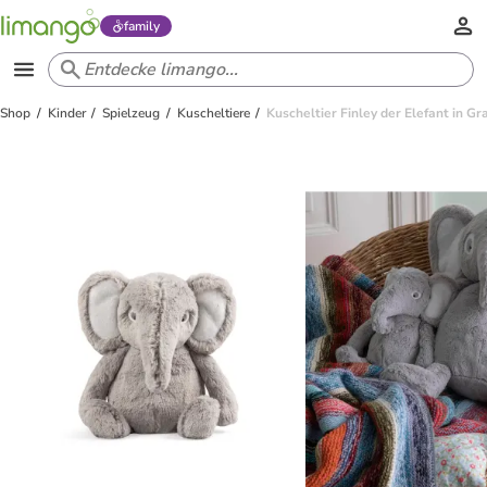
family
Shop
Kinder
Spielzeug
Kuscheltiere
Kuscheltier Finley der Elefant in Gr