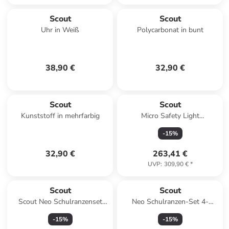
Scout
Scout
Uhr in Weiß
Polycarbonat in bunt
38,90 €
32,90 €
Scout
Scout
Kunststoff in mehrfarbig
Micro Safety Light
Schulranzen-Set 4-tlg. Space
-
15
%
Explorer in blau
32,90 €
263,41 €
UVP
:
309,90 €
*
Scout
Scout
Scout Neo Schulranzenset
Neo Schulranzen-Set 4-
Safety Light 5 teilig Flames
tlg.Pony Love in lila
-
15
%
-
15
%