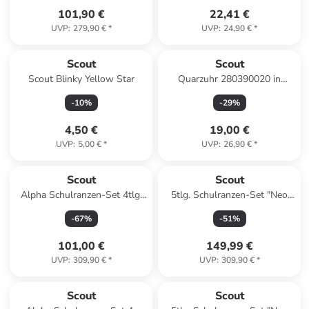
101,90 €
22,41 €
UVP
:
279,90 €
*
UVP
:
24,90 €
*
Reserviert
Scout
Scout
Scout Blinky Yellow Star
Quarzuhr 280390020 in
Schwarz
-
10
%
-
29
%
4,50 €
19,00 €
UVP
:
5,00 €
*
UVP
:
26,90 €
*
Scout
Scout
Alpha Schulranzen-Set 4tlg.
5tlg. Schulranzen-Set "Neo
in White Unicorn
Set Superflash" in Blau -
-
67
%
-
51
%
(B)30 x (H)38 x (T)27 cm
101,00 €
149,99 €
UVP
:
309,90 €
*
UVP
:
309,90 €
*
Scout
Scout