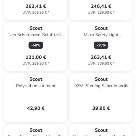
263,41 €
246,41 €
UVP
:
309,90 €
*
UVP
:
289,90 €
*
Scout
Scout
Neo Schulranzen-Set 4-teilig
Micro Safety Light
in Magic Sea
Schulranzen-Set 4-tlg. Aloha
-
58
%
-
15
%
in blau
121,00 €
263,41 €
UVP
:
289,90 €
*
UVP
:
309,90 €
*
Scout
Scout
Polycarbonat in bunt
925/- Sterling Silber in weiß
42,90 €
39,90 €
Scout
Scout