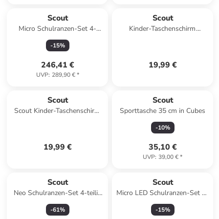
Scout
Scout
Micro Schulranzen-Set 4-
Kinder-Taschenschirm
tlg.Happy Confetti in blau
Regenschrim mit
-
15
%
reflektierenden Streifen Big
Orca/Wal blau
246,41 €
19,99 €
UVP
:
289,90 €
*
Scout
Scout
Scout Kinder-Taschenschirm
Sporttasche 35 cm in Cubes
mit reflektierendem Streifen
-
10
%
Dreamworld Regenschirm
19,99 €
35,10 €
UVP
:
39,00 €
*
Scout
Scout
Neo Schulranzen-Set 4-teilig
Micro LED Schulranzen-Set 4-
in Water Lily
tlg. Rocket Rider in blau
-
61
%
-
15
%