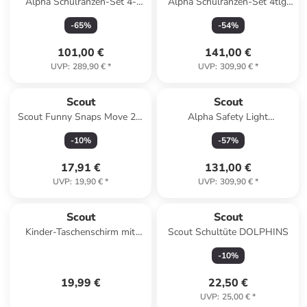
Alpha Schulranzen-Set 4-
Alpha Schulranzen-Set 4tlg.
teilig in Magic Sea
in Planets
-
65
%
-
54
%
101,00 €
141,00 €
UVP
:
289,90 €
*
UVP
:
309,90 €
*
Scout
Scout
Scout Funny Snaps Move 2er
Alpha Safety Light
Set Florida Sunset
Schulranzen-Set 5-teilig in
-
10
%
-
57
%
Spooky Starlight
17,91 €
131,00 €
UVP
:
19,90 €
*
UVP
:
309,90 €
*
Scout
Scout
Kinder-Taschenschirm mit
Scout Schultüte DOLPHINS
reflektierenden Streifen Wild
-
10
%
Horse/Pferde
19,99 €
22,50 €
UVP
:
25,00 €
*