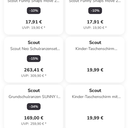
Scout Funny Snaps Move 2er
Scout Funny Snaps Move 2er
Set Offroad
Set Space Explorer
-
10
%
-
10
%
17,91 €
17,91 €
UVP
:
19,90 €
*
UVP
:
19,90 €
*
Scout
Scout
Scout Neo Schulranzenset
Kinder-Taschenschirm
LED 4 teilig Planets
Regenscirm mit
-
15
%
reflektierenden Streifen Black
Galaxy
263,41 €
19,99 €
UVP
:
309,90 €
*
Scout
Scout
Grundschulranzen SUNNY II
Kinder-Taschenschirm mit
Lightweight Blue Star 5-tlg. in
reflektierenden Streifen
-
34
%
blau/lila
Regenschirm Blue Police
169,00 €
19,99 €
UVP
:
259,90 €
*