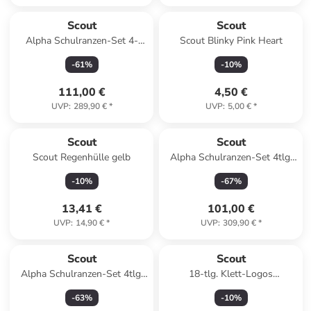
Scout
Scout
Alpha Schulranzen-Set 4-
Scout Blinky Pink Heart
teilig in Pretty Star
-
61
%
-
10
%
111,00 €
4,50 €
UVP
:
289,90 €
*
UVP
:
5,00 €
*
Scout
Scout
Scout Regenhülle gelb
Alpha Schulranzen-Set 4tlg.
in Heaven
-
10
%
-
67
%
13,41 €
101,00 €
UVP
:
14,90 €
*
UVP
:
309,90 €
*
Scout
Scout
Alpha Schulranzen-Set 4tlg.
18-tlg. Klett-Logos
in pink cherry
"Bundesliga" in Bunt
-
63
%
-
10
%