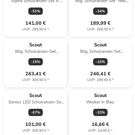
Alpha Schulranzen-Set 4-
5tlg. Schulranzen-Set "Neo
teilig in Space Data
Set - Dino Rex" in Grün -
-
51
%
-
34
%
(B)30 x (H)38 x (T)27 cm
141,00 €
189,99 €
UVP
:
289,90 €
*
UVP
:
289,90 €
*
Scout
Scout
6tlg. Schulranzen-Set
5tlg. Schulranzen-Set
"Bundesliga" in Blau/Rot
"Dreamworld" in Türkis/Pink
-
15
%
-
15
%
263,41 €
246,41 €
UVP
:
309,90 €
*
UVP
:
289,90 €
*
Scout
Scout
Genius LED Schulranzen-Set
Wecker in Blau
4tlg. in White Unicorn
-
67
%
-
33
%
101,00 €
16,66 €
UVP
:
309,90 €
*
UVP
:
24,90 €
*