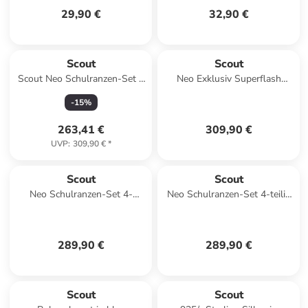
29,90 €
32,90 €
Scout
Scout
Scout Neo Schulranzen-Set 4
Neo Exklusiv Superflash
teilig Exklusiv Superflash
Extreme Schulranzen-Set 4-
-
15
%
Extreme Unicorn
teilig in Unicorn
263,41 €
309,90 €
UVP
:
309,90 €
*
Scout
Scout
Neo Schulranzen-Set 4-
Neo Schulranzen-Set 4-teilig
tlg.Offroad in blau
in Action
289,90 €
289,90 €
Scout
Scout