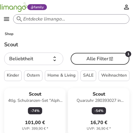
family
Shop
Scout
1
Beliebtheit
Alle Filter
Kinder
Ostern
Home & Living
SALE
Weihnachten
Scout
Scout
4tlg. Schulranzen-Set "Alpha
Quarzuhr 280393027 in
Set Movie - Pink Pixel" in
Schwarz
-
74
%
-
54
%
Schwarz/ Lila
101,00 €
16,70 €
UVP
:
399,90 €
*
UVP
:
36,90 €
*