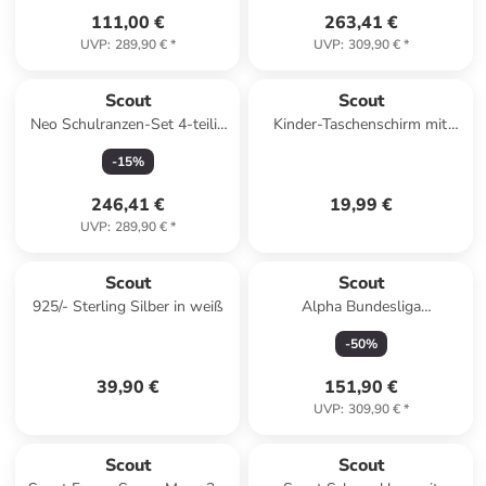
111,00 €
263,41 €
UVP
:
289,90 €
*
UVP
:
309,90 €
*
Scout
Scout
Neo Schulranzen-Set 4-teilig
Kinder-Taschenschirm mit
in Summer
reflektierendem Streifen Pink
-
15
%
Horse 90 cm Regenschrim
246,41 €
19,99 €
UVP
:
289,90 €
*
Scout
Scout
925/- Sterling Silber in weiß
Alpha Bundesliga
Schulranzen-Set 6-teilig in
-
50
%
Bundesliga
39,90 €
151,90 €
UVP
:
309,90 €
*
Scout
Scout