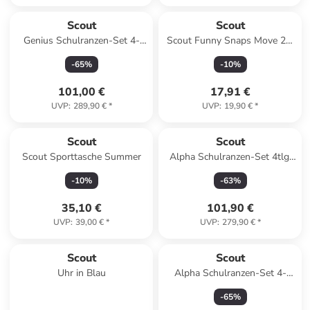
Scout
Scout
Genius Schulranzen-Set 4-
Scout Funny Snaps Move 2er
teilig in Magic Sea
Set Aloha
-
65
%
-
10
%
101,00 €
17,91 €
UVP
:
289,90 €
*
UVP
:
19,90 €
*
Scout
Scout
Scout Sporttasche Summer
Alpha Schulranzen-Set 4tlg.
in dreamworld
-
10
%
-
63
%
35,10 €
101,90 €
UVP
:
39,00 €
*
UVP
:
279,90 €
*
Scout
Scout
Uhr in Blau
Alpha Schulranzen-Set 4-
teilig in Water Lily
-
65
%