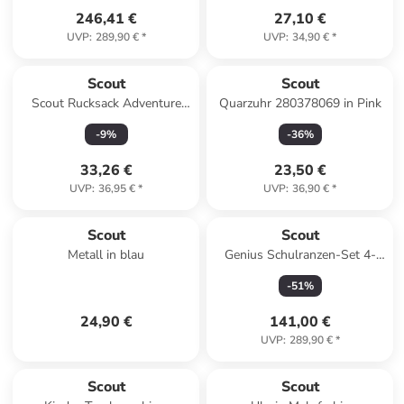
246,41 €
27,10 €
UVP
:
289,90 €
*
UVP
:
34,90 €
*
Scout
Scout
Scout Rucksack Adventure
Quarzuhr 280378069 in Pink
Smileys
-
9
%
-
36
%
33,26 €
23,50 €
UVP
:
36,95 €
*
UVP
:
36,90 €
*
Scout
Scout
Metall in blau
Genius Schulranzen-Set 4-
teilig in Space Data
-
51
%
24,90 €
141,00 €
UVP
:
289,90 €
*
Scout
Scout