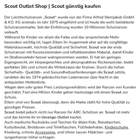
Scout Outlet Shop | Scout günstig kaufen
Der Leichtschulranzen „
Scout
“ wurde von der Firma Alfred Sternjakob GmbH 
& KO. KG erstmals im Jahr 1975 eingeführt und ist heute die wohl beliebteste 
Schulranzenmarke. Seit der Einführung wurden 10 Millionen Schulranzen 
verkauft.
Während für Kinder vor allem die Farbe und das ansprechende Motiv 
besonders wichtig ist, legen Eltern ihr Augenmerk eher auf die sorgfältige 
Materialauswahl, höchste Qualität und Sicherheit. 
Scout
 war der erste 
Schulranzen mit fluoreszierendem und reflektierendem Material, damit Kinder 
im Straßenverkehr besser wahrgenommen werden. Er hat ein geringes 
Eigengewicht, ein körpergerechtes und atmungsaktives Rückenpolster, bietet 
perfekten Sitz und schont die Wirbelsäule der Kleinen. Durch die hohen 
Sicherheits- Qualitäts- und Gesundheitsanforderungen die 
Scout
 setzte, 
landeten die bis 1974 gebräuchlichen Lederranzen über Nacht in der 
antiquierten Mottenkiste.
Wegen dem sehr guten Preis Leistungsverhältnis wird der Ranzen von Kunden 
geschätzt. Fast eine Million Kinder gehen heutzutage mit einem 
Scout
 zur 
Schule.
Eltern sind von 
Scout
 überzeugt, denn die Marke steht für hohe Qualität zu 
günstigen Preisen.
Scout
 bietet jedoch nicht nur Ranzen für ABC-Schützen an. 
Scout
 ist mehr 
und das könnte ihr im 
limango-Outlet
 kaufen.
Auch modische Rucksäcke und Taschen für ältere Kids, Reisetaschen, 
Kulturbeutel, Brotdosen und Trinkflaschen, Füllfederhalter, 
Kinderschuhe
, 
Kleidung, schicke 
Accessoires
, und Uhren lassen Mädchen- und 
Jungenherzen höher schlagen.