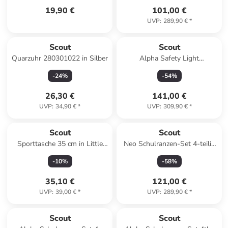
19,90 €
101,00 €
UVP
:
289,90 €
*
Scout
Scout
Quarzuhr 280301022 in Silber
Alpha Safety Light
Schulranzen-Set 5-teilig in
-
24
%
-
54
%
Flames
26,30 €
141,00 €
UVP
:
34,90 €
*
UVP
:
309,90 €
*
Scout
Scout
Sporttasche 35 cm in Little
Neo Schulranzen-Set 4-teilig
Flowers
in Dino Rex
-
10
%
-
58
%
35,10 €
121,00 €
UVP
:
39,00 €
*
UVP
:
289,90 €
*
Scout
Scout