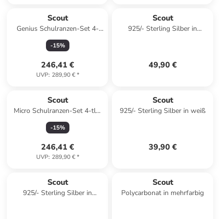
Scout
Scout
Genius Schulranzen-Set 4-
925/- Sterling Silber in
teilig in Little Flowers
mehrfarbig
-
15
%
246,41 €
49,90 €
UVP
:
289,90 €
*
Scout
Scout
Micro Schulranzen-Set 4-tlg.
925/- Sterling Silber in weiß
Action in grün
-
15
%
246,41 €
39,90 €
UVP
:
289,90 €
*
Scout
Scout
925/- Sterling Silber in
Polycarbonat in mehrfarbig
mehrfarbig