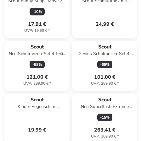
Scout Funny Snaps Move 2er
Scout Schmuckbox mit
Set Rocket Rider
Spieluhr pink in pink
-
10
%
17,91 €
24,99 €
UVP
:
19,90 €
*
Scout
Scout
Neo Schulranzen-Set 4-teilig
Genius Schulranzen-Set 4-
in Pretty Star
teilig in Water Lily
-
58
%
-
65
%
121,00 €
101,00 €
UVP
:
289,90 €
*
UVP
:
289,90 €
*
Scout
Scout
Kinder Regenschirm
Neo Superflash Extreme
Taschenschirm
Schulranzen-Set 4-tlg. Soccer
-
15
%
Reflektionsflächen leicht
Star in grau
Schmetterling
19,99 €
263,41 €
UVP
:
309,90 €
*