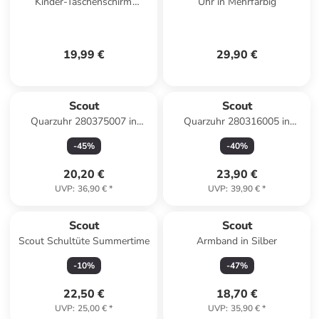
Kinder-Taschenschirm
Uhr in Mehrfarbig
reflektierend Amici
Regenschirm
19,99 €
29,90 €
Scout
Scout
Quarzuhr 280375007 in
Quarzuhr 280316005 in
Schwarz
schwarz
-
45
%
-
40
%
20,20 €
23,90 €
UVP
:
36,90 €
*
UVP
:
39,90 €
*
Scout
Scout
Scout Schultüte Summertime
Armband in Silber
-
10
%
-
47
%
22,50 €
18,70 €
UVP
:
25,00 €
*
UVP
:
35,90 €
*