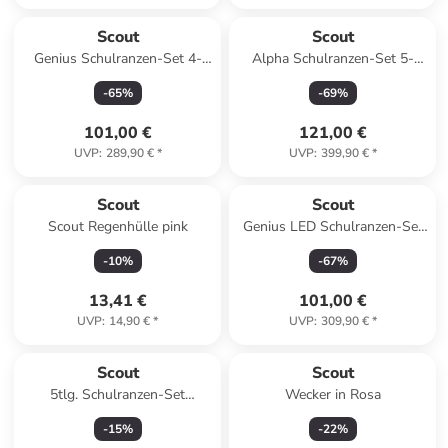
Scout
Scout
Genius Schulranzen-Set 4-
Alpha Schulranzen-Set 5-
teilig in Dreamworld
teilig in Blue Pixel
-
65
%
-
69
%
101,00 €
121,00 €
UVP
:
289,90 €
*
UVP
:
399,90 €
*
Scout
Scout
Scout Regenhülle pink
Genius LED Schulranzen-Set
4tlg. in Heaven
-
10
%
-
67
%
13,41 €
101,00 €
UVP
:
14,90 €
*
UVP
:
309,90 €
*
Scout
Scout
5tlg. Schulranzen-Set
Wecker in Rosa
"Dreamland" in Türkis/Pink
-
15
%
-
22
%