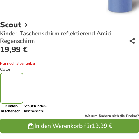
Scout
Kinder-Taschenschirm reflektierend Amici
Regenschirm
19,99 €
Nur noch 3 verfügbar
Color
Kinder-
Scout Kinder-
Taschenschirm
Taschenschirm
reflektierend
mit
Warum ändern sich die Preise?
Amici
reflektierendem
In den Warenkorb für
19,99 €
Regenschirm
Streifen
Dreamworld
Regenschirm