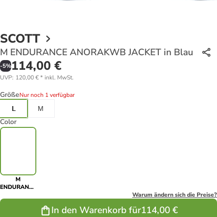
SCOTT
M ENDURANCE ANORAKWB JACKET in Blau
114,00 €
-
5
%
UVP
:
120,00 €
*
inkl. MwSt.
Größe
Nur noch 1 verfügbar
L
M
Color
M
ENDURANCE
ANORAKWB
Warum ändern sich die Preise?
JACKET in
In den Warenkorb für
114,00 €
Blau