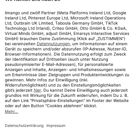
Rechtliches
Kundenservice
Shop
Aktionen
Travel
limango.nl
limango.pl