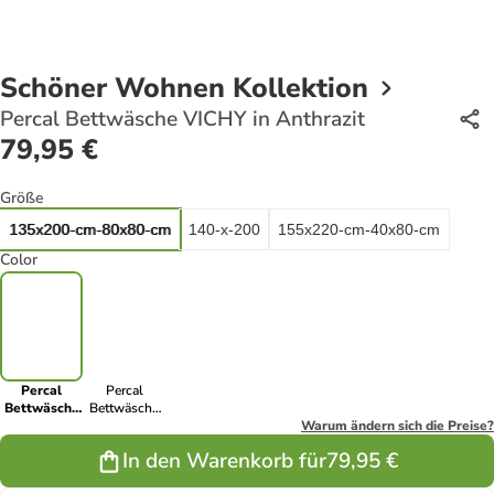
Schöner Wohnen Kollektion
Percal Bettwäsche VICHY in Anthrazit
79,95 €
Größe
135x200-cm-80x80-cm
140-x-200
155x220-cm-40x80-cm
Color
Percal
Percal
Bettwäsche
Bettwäsche
VICHY in
VICHY in
Warum ändern sich die Preise?
Anthrazit
Grün
In den Warenkorb für
79,95 €