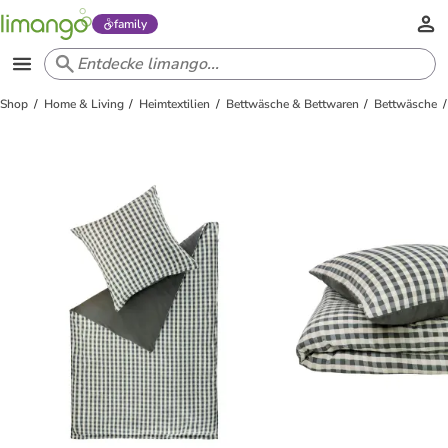
family
Shop
Home & Living
Heimtextilien
Bettwäsche & Bettwaren
Bettwäsche