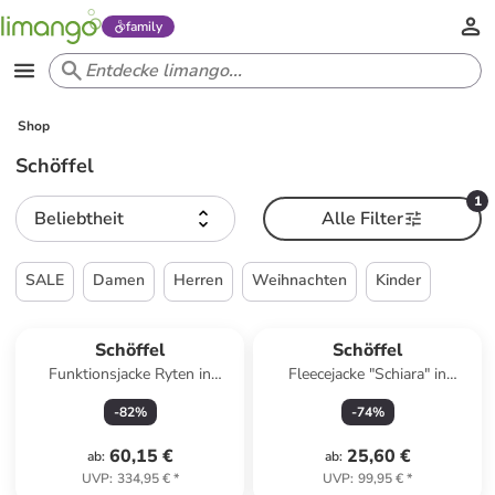
family
Shop
Schöffel
1
Beliebtheit
Alle Filter
SALE
Damen
Herren
Weihnachten
Kinder
Schöffel
Schöffel
Funktionsjacke Ryten in
Fleecejacke "Schiara" in
tuerkis
Dunkelblau
-
82
%
-
74
%
60,15 €
25,60 €
ab
:
ab
:
UVP
:
334,95 €
*
UVP
:
99,95 €
*