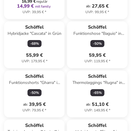
16,99 €
regulär
14,99 €
27,65 €
ab
:
mit family
UVP
:
39,95 €
*
UVP
:
99,95 €
*
Schöffel
Schöffel
Hybridjacke "Cascata" in Grün
Funktionshose "Baguio" in
Schwarz
-
68
%
-
50
%
55,99 €
59,95 €
UVP
:
179,95 €
*
UVP
:
119,95 €
*
Schöffel
Schöffel
Funktionsshorts "Gharra" in
Thermoleggings "Rugna" in
Dunkelblau
Blau
-
50
%
-
65
%
39,95 €
51,10 €
ab
:
ab
:
UVP
:
79,95 €
*
UVP
:
149,95 €
*
Schöffel
Schöffel