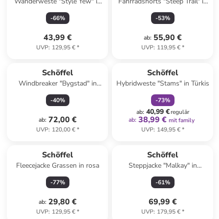
Wanderweste "Style Yew" in
Fahrradshorts "Steep Trail" in
Beige
Rot
-
66
%
-
53
%
43,99 €
55,90 €
ab
:
UVP
:
129,95 €
*
UVP
:
119,95 €
*
family
rabatt
Schöffel
Schöffel
Windbreaker "Bygstad" in
Hybridweste "Stams" in Türkis
Dunkelblau
-
40
%
-
73
%
40,99 €
ab
:
regulär
72,00 €
38,99 €
ab
:
ab
:
mit family
UVP
:
120,00 €
*
UVP
:
149,95 €
*
Schöffel
Schöffel
Fleecejacke Grassen in rosa
Steppjacke "Malkay" in
Dunkelgrün
-
77
%
-
61
%
29,80 €
69,99 €
ab
:
UVP
:
129,95 €
*
UVP
:
179,95 €
*