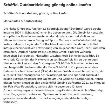
Schöffel Outdoorkleidung günstig online kaufen
Schöffel Outdoorkleidung günstig online kaufen
Markeninfos & Kaufberatung
Die Marke für urbane, funktionale Sportbekleidung "
Schöffel
" wurde bereits 
im Jahre 1804 in Schwabmünchen ins Leben gerufen. Die GmbH ist heute ein 
europäisches Familienunternehmen des Mittelstandes und zählt zu den 
führenden Herstellern in Bezug auf Sport-, Outdoor- und Winterbekleidung. 
Insbesondere zu Beginn der 1980er Jahre konnte sich die 
Marke Schöffel
infolge einer innovativen Entwicklung von so genannten Gore-Tech-Produkten 
etablieren. Darüber hinaus ist die 
Schöffel GmbH
 einer der wenigen 
deutschen Bekleidungs- Hersteller, welches noch Schneider ausbildet. So 
wird jede Kollektion der Marke vom ersten Entwurf bis hin zu den fertigen 
Kleidungsstücken von den "hauseigenen" Schöffel- Schneidern entwickelt 
und hergestellt. Zudem stattet die Marke Schöffel in Kooperation mit dem 
Österreichischen Skiverband (ÖSV) die Alpin- Skifahrer sowohl mit Renn-, als 
auch mit Freizeitanzügen für den Wintersport aus und sponsert zudem die 
beiden Extrembergsteiger Ralf Dujmovits und Gerlinde Kaltenbrunner. Neben 
diesen Fakten engagiert sich die Schöffel GmbH seit Februar 2011 als Mitglied 
der Fair Wear Foundation, welche sich insbesondere für faire 
Arbeitsbedingungen in diversen Herstellungsländern einsetzt. 
Schöffel
 zeigt 
somit Engagement, entwickelt Systeme zur Kontrolle und Umsetzung 
gewisser Sozialstandards, um die Bedingungen der Arbeiter stetig zu 
verbessern. 