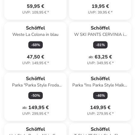
59,95 €
19,95 €
UVP
:
109,95 €
*
UVP
:
39,95 €
*
Schöffel
Schöffel
Weste La Colona in blau
W SKI PANTS CERVINIA in
Marine
-
68
%
-
81
%
47,50 €
63,25 €
ab
:
UVP
:
149,95 €
*
UVP
:
349,95 €
*
Schöffel
Schöffel
Parka "Parka Style Froda
Parka "Ins Parka Style Malkay
WMS" in caramel
WMS" in navy blazer
-
50
%
-
46
%
149,95 €
149,95 €
ab
:
UVP
:
299,95 €
*
UVP
:
279,95 €
*
Schöffel
Schöffel