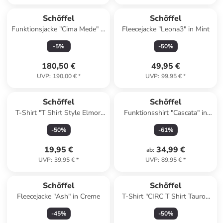
Schöffel
Schöffel
Funktionsjacke "Cima Mede" in
Fleecejacke "Leona3" in Mint
Blau
-
5
%
-
50
%
180,50 €
49,95 €
UVP
:
190,00 €
*
UVP
:
99,95 €
*
Schöffel
Schöffel
T-Shirt "T Shirt Style Elmori
Funktionsshirt "Cascata" in
MEN" in fir green
Weiß
-
50
%
-
61
%
19,95 €
34,99 €
ab
:
UVP
:
39,95 €
*
UVP
:
89,95 €
*
Schöffel
Schöffel
Fleecejacke "Ash" in Creme
T-Shirt "CIRC T Shirt Tauron
M" in purple power
-
45
%
-
50
%