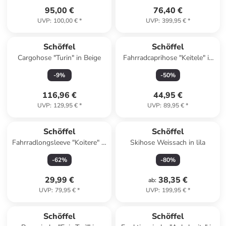
95,00 €
76,40 €
UVP
:
100,00 €
*
UVP
:
399,95 €
*
Schöffel
Schöffel
Cargohose "Turin" in Beige
Fahrradcaprihose "Keitele" in
Grün
-
9
%
-
50
%
116,96 €
44,95 €
UVP
:
129,95 €
*
UVP
:
89,95 €
*
Schöffel
Schöffel
Fahrradlongsleeve "Koitere" in
Skihose Weissach in lila
Lila
-
62
%
-
80
%
29,99 €
38,35 €
ab
:
UVP
:
79,95 €
*
UVP
:
199,95 €
*
Schöffel
Schöffel