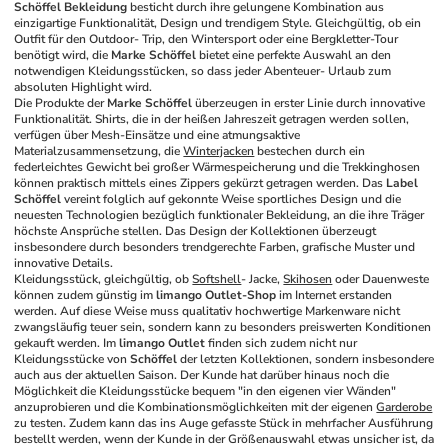
Schöffel Bekleidung
 besticht durch ihre gelungene Kombination aus 
einzigartige Funktionalität, Design und trendigem Style. Gleichgültig, ob ein 
Outfit für den Outdoor- Trip, den Wintersport oder eine Bergkletter-Tour 
benötigt wird, die 
Marke Schöffel
 bietet eine perfekte Auswahl an den 
notwendigen Kleidungsstücken, so dass jeder Abenteuer- Urlaub zum 
absoluten Highlight wird. 
Die Produkte der 
Marke Schöffel
 überzeugen in erster Linie durch innovative 
Funktionalität. Shirts, die in der heißen Jahreszeit getragen werden sollen, 
verfügen über Mesh-Einsätze und eine atmungsaktive 
Materialzusammensetzung, die 
Winterjacken
 bestechen durch ein 
federleichtes Gewicht bei großer Wärmespeicherung und die Trekkinghosen 
können praktisch mittels eines Zippers gekürzt getragen werden. Das 
Label 
Schöffel
 vereint folglich auf gekonnte Weise sportliches Design und die 
neuesten Technologien bezüglich funktionaler Bekleidung, an die ihre Träger 
höchste Ansprüche stellen. Das Design der Kollektionen überzeugt 
insbesondere durch besonders trendgerechte Farben, grafische Muster und 
innovative Details. 
Kleidungsstück, gleichgültig, ob 
Softshell
- Jacke, 
Skihosen
 oder Dauenweste 
können zudem günstig im 
limango Outlet-Shop
 im Internet erstanden 
werden. Auf diese Weise muss qualitativ hochwertige Markenware nicht 
zwangsläufig teuer sein, sondern kann zu besonders preiswerten Konditionen 
gekauft werden. Im 
limango Outlet
 finden sich zudem nicht nur 
Kleidungsstücke von 
Schöffel
 der letzten Kollektionen, sondern insbesondere 
auch aus der aktuellen Saison. Der Kunde hat darüber hinaus noch die 
Möglichkeit die Kleidungsstücke bequem "in den eigenen vier Wänden" 
anzuprobieren und die Kombinationsmöglichkeiten mit der eigenen 
Garderobe
zu testen. Zudem kann das ins Auge gefasste Stück in mehrfacher Ausführung 
bestellt werden, wenn der Kunde in der Größenauswahl etwas unsicher ist, da 