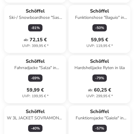
Schöffel
Schöffel
Ski-/ Snowboardhose "Sass
Funktionshose "Baguio" in
Maor" in Dunkelblau
Beige
-
81
%
-
50
%
72,15 €
59,95 €
ab
:
UVP
:
399,95 €
*
UVP
:
119,95 €
*
Schöffel
Schöffel
Fahrradjacke "Salza" in
Hardshelljacke Ryten in lila
Schwarz
-
69
%
-
79
%
59,99 €
60,25 €
ab
:
UVP
:
199,95 €
*
UVP
:
299,95 €
*
Schöffel
Schöffel
W 3L JACKET SOVRAMONTE
Funktionsjacke "Gaiole" in
in Schwarz
Dunkelblau
-
40
%
-
57
%