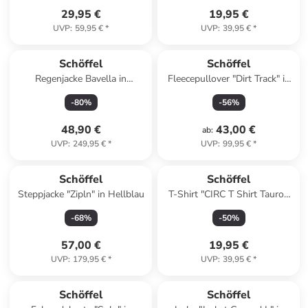
29,95 €
19,95 €
UVP
:
59,95 €
*
UVP
:
39,95 €
*
Schöffel
Schöffel
Regenjacke Bavella in
Fleecepullover "Dirt Track" in
hellgruen
Türkis
-
80
%
-
56
%
48,90 €
43,00 €
ab
:
UVP
:
249,95 €
*
UVP
:
99,95 €
*
Schöffel
Schöffel
Steppjacke "Zipln" in Hellblau
T-Shirt "CIRC T Shirt Tauron
M" in ruddy ray
-
68
%
-
50
%
57,00 €
19,95 €
UVP
:
179,95 €
*
UVP
:
39,95 €
*
Schöffel
Schöffel