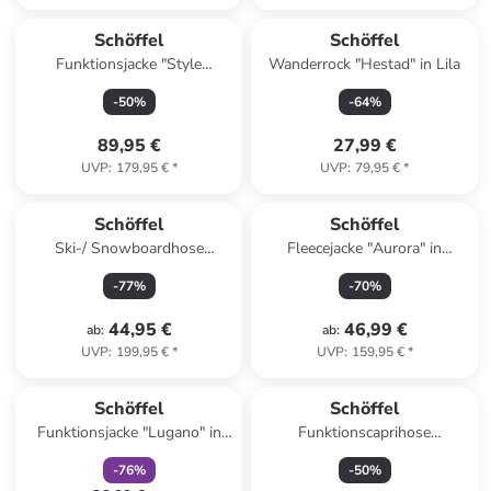
Schöffel
Schöffel
Funktionsjacke "Style
Wanderrock "Hestad" in Lila
Migandi" in Creme
-
50
%
-
64
%
89,95 €
27,99 €
UVP
:
179,95 €
*
UVP
:
79,95 €
*
Schöffel
Schöffel
Ski-/ Snowboardhose
Fleecejacke "Aurora" in
"Weissach" in Hellblau
Dunkelblau
-
77
%
-
70
%
44,95 €
46,99 €
ab
:
ab
:
UVP
:
199,95 €
*
UVP
:
159,95 €
*
family
rabatt
Schöffel
Schöffel
Funktionsjacke "Lugano" in
Funktionscaprihose
Orange
"Caracas2" in Fuchsia
-
76
%
-
50
%