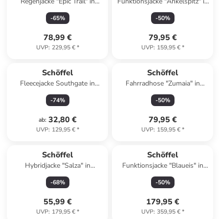
Regenjacke "Epic Trail" in
Funktionsjacke "Ankelspitz" in
Türkis
Dunkelblau
-
65
%
-
50
%
78,99 €
79,95 €
UVP
:
229,95 €
*
UVP
:
159,95 €
*
Schöffel
Schöffel
Fleecejacke Southgate in
Fahrradhose "Zumaia" in
schwarz
Schwarz
-
74
%
-
50
%
32,80 €
79,95 €
ab
:
UVP
:
129,95 €
*
UVP
:
159,95 €
*
Schöffel
Schöffel
Hybridjacke "Salza" in
Funktionsjacke "Blaueis" in
Schwarz
Lila
-
68
%
-
50
%
55,99 €
179,95 €
UVP
:
179,95 €
*
UVP
:
359,95 €
*