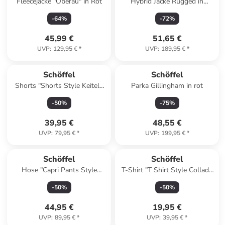
Fleecejacke "Oberau" in Rot
Hybrid Jacke Rugged in
orange
-
64
%
-
72
%
45,99 €
51,65 €
UVP
:
129,95 €
*
UVP
:
189,95 €
*
Schöffel
Schöffel
Shorts "Shorts Style Keitele
Parka Gillingham in rot
WMS" in twilight mauve
-
50
%
-
75
%
39,95 €
48,55 €
UVP
:
79,95 €
*
UVP
:
199,95 €
*
Schöffel
Schöffel
Hose "Capri Pants Style
T-Shirt "T Shirt Style Collada
Keitele WMS" in twilight
WMS" in apricot glow
-
50
%
-
50
%
mauve
44,95 €
19,95 €
UVP
:
89,95 €
*
UVP
:
39,95 €
*