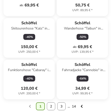
69,95 €
50,75 €
ab
:
UVP
:
89,95 €
*
Schöffel
Schöffel
Skitourenhose "Kals" in
Wanderhose "Taibun" in
Bordeaux
Dunkelblau
-
40
%
-
50
%
150,00 €
69,95 €
ab
:
UVP
:
250,00 €
*
UVP
:
139,95 €
*
Schöffel
Schöffel
Funktionshose "Cabaray" in
Fahrradjacke "Cannobio" in
Petrol
Beere
-
40
%
-
64
%
120,00 €
34,99 €
UVP
:
200,00 €
*
UVP
:
99,95 €
*
1
2
3
...
14