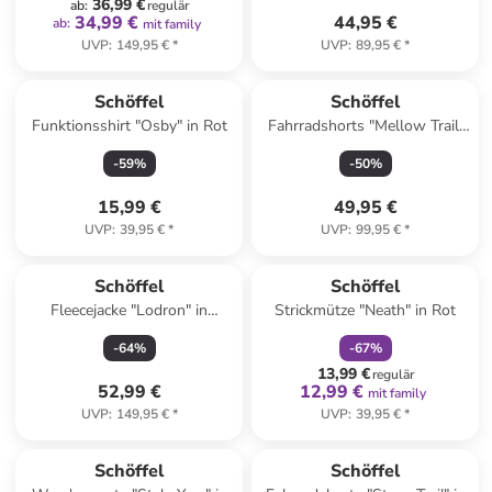
36,99 €
ab
:
regulär
34,99 €
44,95 €
ab
:
mit family
UVP
:
149,95 €
*
UVP
:
89,95 €
*
Schöffel
Schöffel
Funktionsshirt "Osby" in Rot
Fahrradshorts "Mellow Trail"
in Hellblau
-
59
%
-
50
%
15,99 €
49,95 €
UVP
:
39,95 €
*
UVP
:
99,95 €
*
family
rabatt
Schöffel
Schöffel
Fleecejacke "Lodron" in
Strickmütze "Neath" in Rot
Dunkelblau/ Weiß
-
64
%
-
67
%
13,99 €
regulär
52,99 €
12,99 €
mit family
UVP
:
149,95 €
*
UVP
:
39,95 €
*
Schöffel
Schöffel