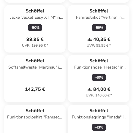
Schöffel
Schöffel
Jacke "Jacket Easy XT M" in
Fahrradtrikot "Vertine" in
molten gold
Petrol
-
50
%
-
59
%
99,95 €
40,35 €
ab
:
UVP
:
199,95 €
*
UVP
:
99,95 €
*
Schöffel
Schöffel
Softshellweste "Martinau" in
Funktionshose "Hestad" in
Schwarz
Dunkelblau
-
40
%
142,75 €
84,00 €
ab
:
UVP
:
140,00 €
*
Schöffel
Schöffel
Funktionspoloshirt "Ramseck"
Funktionsleggings "Imada" in
in Rot
Rot
-
43
%