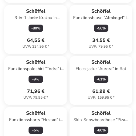
Schöffel
Schöffel
3-in-1-Jacke Krakau in
Funktionsbluse "Almkogel" in
schwarz
Rot
-
80
%
-
56
%
64,55 €
34,55 €
UVP
:
334,95 €
*
UVP
:
79,95 €
*
Schöffel
Schöffel
Funktionspoloshirt "Todra" in
Fleecejacke "Aurora" in Rot
Mint
-
9
%
-
61
%
71,96 €
61,99 €
UVP
:
79,95 €
*
UVP
:
159,95 €
*
Schöffel
Schöffel
Funktionsshorts "Hestad" in
Ski-/ Snowboardhose "Pizac"
Grün
in Lila
-
5
%
-
80
%