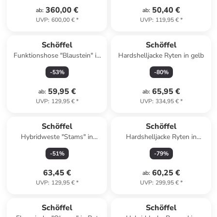
360,00 €
50,40 €
ab
:
ab
:
UVP
:
600,00 €
*
UVP
:
119,95 €
*
Schöffel
Schöffel
Funktionshose "Blaustein" in
Hardshelljacke Ryten in gelb
Khaki
-
53
%
-
80
%
59,95 €
65,95 €
ab
:
ab
:
UVP
:
129,95 €
*
UVP
:
334,95 €
*
Schöffel
Schöffel
Hybridweste "Stams" in
Hardshelljacke Ryten in
Hellblau
dunkelgruen
-
51
%
-
79
%
63,45 €
60,25 €
ab
:
UVP
:
129,95 €
*
UVP
:
299,95 €
*
Schöffel
Schöffel