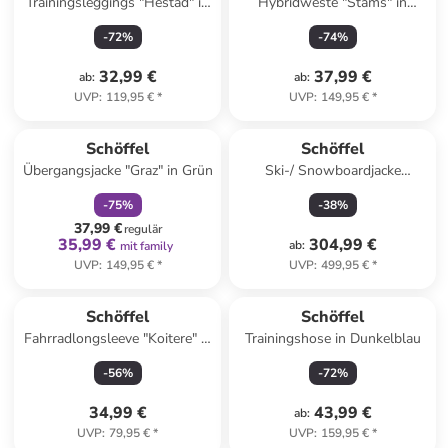
Trainingsleggings "Hestad" in
Hybridweste "Stams" in
Flieder/ Dunkelblau
Orange
-
72
%
-
74
%
32,99 €
37,99 €
ab
:
ab
:
UVP
:
119,95 €
*
UVP
:
149,95 €
*
family
rabatt
Schöffel
Schöffel
Übergangsjacke "Graz" in Grün
Ski-/ Snowboardjacke
"Milagle" in Blau
-
75
%
-
38
%
37,99 €
regulär
35,99 €
304,99 €
ab
:
mit family
UVP
:
149,95 €
*
UVP
:
499,95 €
*
Schöffel
Schöffel
Fahrradlongsleeve "Koitere" in
Trainingshose in Dunkelblau
Senf
-
56
%
-
72
%
34,99 €
43,99 €
ab
:
UVP
:
79,95 €
*
UVP
:
159,95 €
*