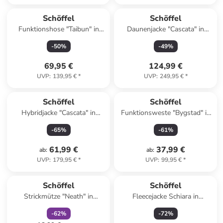
Schöffel
Schöffel
Funktionshose "Taibun" in
Daunenjacke "Cascata" in
Dunkelblau
Taupe
-
50
%
-
49
%
69,95 €
124,99 €
UVP
:
139,95 €
*
UVP
:
249,95 €
*
Schöffel
Schöffel
Hybridjacke "Cascata" in
Funktionsweste "Bygstad" in
Creme
Hellgrün
-
65
%
-
61
%
61,99 €
37,99 €
ab
:
ab
:
UVP
:
179,95 €
*
UVP
:
99,95 €
*
family
rabatt
Schöffel
Schöffel
Strickmütze "Neath" in
Fleecejacke Schiara in
Hellbraun
dunkelblau
-
62
%
-
72
%