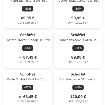
Fahrradshorts "Solo" in
Jacke "Jacket Gmund L" in
Schwarz
pearly afterglow
-
50
%
-
50
%
69,95 €
59,95 €
UVP
:
139,95 €
*
UVP
:
119,95 €
*
Schöffel
Schöffel
Fleecepullover "Looop" in Pink
Funktionsjacke "Bozen" in
Grün
-
55
%
-
50
%
57,49 €
89,95 €
ab
:
UVP
:
129,95 €
*
UVP
:
179,95 €
*
Schöffel
Schöffel
Weste "Hybrid Vest La Colona
Softshelljacke "Rinnen" in
L" in geranium
Türkis/ Dunkelblau
-
57
%
-
40
%
63,45 €
120,00 €
ab
:
UVP
:
149,95 €
*
UVP
:
200,00 €
*