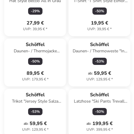
Hat Style Beccio All in Grau
T-Shirt "T Shirt Style Elmori
MEN" in cornflower blue
-
29
%
-
50
%
27,99 €
19,95 €
UVP
:
39,95 €
*
UVP
:
39,95 €
*
Schöffel
Schöffel
Daunen- / Thermojacke
Daunen- / Thermoweste "Ins
"Hybrid Jk Style Blaueis
Vest Style Yew MNS" in navy
-
50
%
-
53
%
WMS" in nordic
blazer
89,95 €
59,95 €
ab
:
UVP
:
179,95 €
*
UVP
:
129,95 €
*
Schöffel
Schöffel
Trikot "Jersey Style Salza
Latzhose "Ski Pants Trevalli
WMS" in viola
M" in navy blazer
-
53
%
-
50
%
59,95 €
199,95 €
ab
:
ab
:
UVP
:
129,95 €
*
UVP
:
399,95 €
*