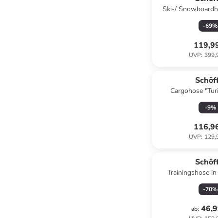
Ski-/ Snowboardho
Pink
-
69
%
119,9
UVP
:
399,
Schöf
Cargohose "Turi
-
9
%
116,9
UVP
:
129,
Schöf
Trainingshose i
-
70
%
46,9
ab
: