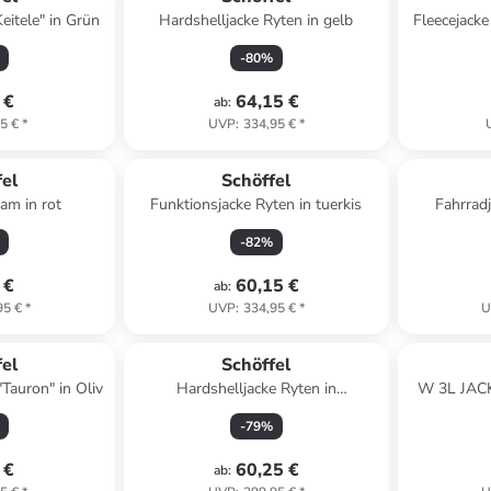
eitele" in Grün
Hardshelljacke Ryten in gelb
Fleecejacke
in
-
80
%
 €
64,15 €
ab
:
5 €
*
UVP
:
334,95 €
*
fel
Schöffel
am in rot
Funktionsjacke Ryten in tuerkis
Fahrradj
-
82
%
 €
60,15 €
ab
:
95 €
*
UVP
:
334,95 €
*
U
fel
Schöffel
Tauron" in Oliv
Hardshelljacke Ryten in
W 3L JAC
dunkelgruen
-
79
%
 €
60,25 €
ab
: