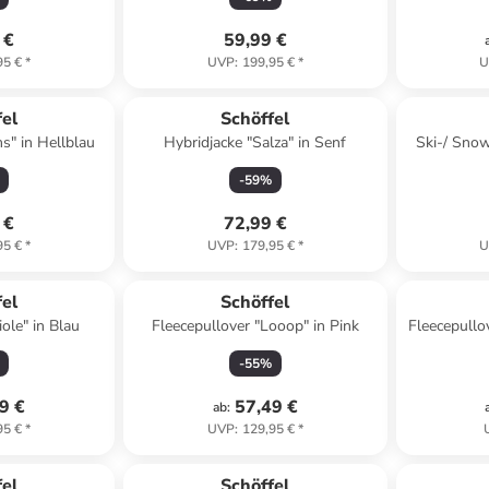
 €
59,99 €
95 €
*
UVP
:
199,95 €
*
U
fel
Schöffel
s" in Hellblau
Hybridjacke "Salza" in Senf
Ski-/ Snow
-
59
%
 €
72,99 €
95 €
*
UVP
:
179,95 €
*
U
fel
Schöffel
ole" in Blau
Fleecepullover "Looop" in Pink
Fleecepullov
-
55
%
9 €
57,49 €
ab
:
95 €
*
UVP
:
129,95 €
*
fel
Schöffel