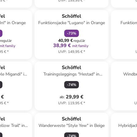
5 €
*
UVP
:
199,95 €
*
abatt
family
rabatt
fel
Schöffel
n!" in Orange
Funktionsjacke "Lugano" in Orange
Funktion
-
73
%
40,99 €
regulär
regulär
38,99 €
mit family
mit family
95 €
*
UVP
:
149,95 €
*
fel
Schöffel
le Migandi" in
Trainingsleggings "Hestad" in
Windbr
e
Flieder/ Dunkelblau
-
74
%
 €
29,99 €
ab
:
95 €
*
UVP
:
119,95 €
*
U
fel
Schöffel
low Trail" in
Wanderweste "Style Yew" in Beige
Hybridjac
au
-
74
%