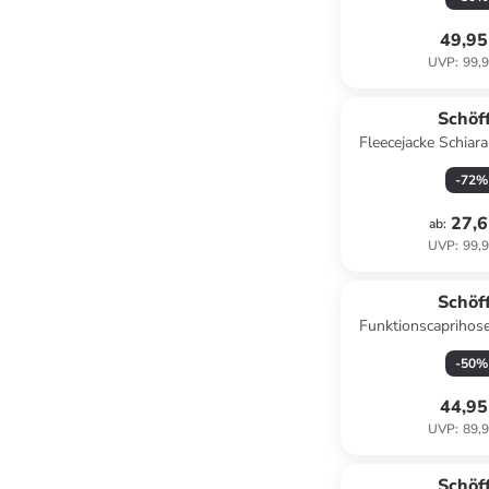
49,95
UVP
:
99,9
Schöf
Fleecejacke Schiara
-
72
%
27,6
ab
:
UVP
:
99,9
Schöf
Funktionscaprihose
Fuchs
-
50
%
44,95
UVP
:
89,9
Schöf