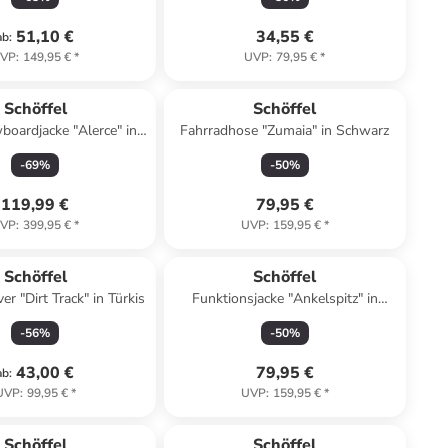
51,10 €
34,55 €
ab
:
VP
:
149,95 €
*
UVP
:
79,95 €
*
Schöffel
Schöffel
boardjacke "Alerce" in
Fahrradhose "Zumaia" in Schwarz
Rot
-
69
%
-
50
%
119,99 €
79,95 €
VP
:
399,95 €
*
UVP
:
159,95 €
*
Schöffel
Schöffel
er "Dirt Track" in Türkis
Funktionsjacke "Ankelspitz" in
Dunkelblau
-
56
%
-
50
%
43,00 €
79,95 €
ab
:
UVP
:
99,95 €
*
UVP
:
159,95 €
*
Schöffel
Schöffel