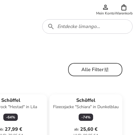
Mein Konto
Warenkorb
Alle Filter
Schöffel
Schöffel
ck "Hestad" in Lila
Fleecejacke "Schiara" in Dunkelblau
-
64
%
-
74
%
27,99 €
25,60 €
ab
:
ab
: