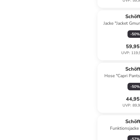
UVP
:
59,9
Schöf
Jacke "Jacket Gmun
afterg
-
50
%
59,95
UVP
:
119,
Schöf
Hose "Capri Pants
WMS" in twili
-
50
%
44,95
UVP
:
89,9
Schöf
Funktionsjacke 
Dunkelb
-
57
%