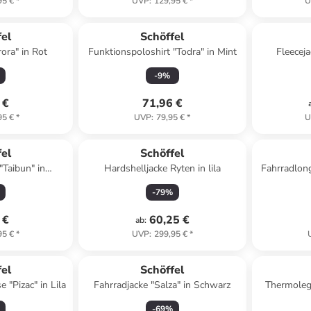
95 €
*
UVP
:
129,95 €
*
U
fel
Schöffel
ora" in Rot
Funktionspoloshirt "Todra" in Mint
Fleecej
-
9
%
 €
71,96 €
95 €
*
UVP
:
79,95 €
*
U
fel
Schöffel
"Taibun" in
Hardshelljacke Ryten in lila
Fahrradlong
lau
-
79
%
 €
60,25 €
ab
:
95 €
*
UVP
:
299,95 €
*
fel
Schöffel
 "Pizac" in Lila
Fahrradjacke "Salza" in Schwarz
Thermoleg
-
69
%