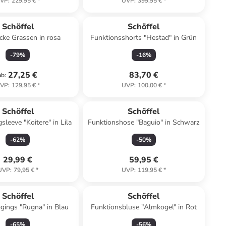
VP
:
229,95 €
*
UVP
:
399,95 €
*
Schöffel
Schöffel
acke Grassen in rosa
Funktionsshorts "Hestad" in Grün
-
79
%
-
16
%
27,25 €
83,70 €
ab
:
VP
:
129,95 €
*
UVP
:
100,00 €
*
Schöffel
Schöffel
sleeve "Koitere" in Lila
Funktionshose "Baguio" in Schwarz
-
62
%
-
50
%
29,99 €
59,95 €
UVP
:
79,95 €
*
UVP
:
119,95 €
*
Schöffel
Schöffel
gings "Rugna" in Blau
Funktionsbluse "Almkogel" in Rot
-
65
%
-
56
%