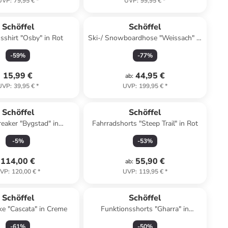
UVP
:
79,95 €
*
UVP
:
99,95 €
*
Schöffel
Schöffel
sshirt "Osby" in Rot
Ski-/ Snowboardhose "Weissach" in
Hellblau
-
59
%
-
77
%
15,99 €
44,95 €
ab
:
UVP
:
39,95 €
*
UVP
:
199,95 €
*
Schöffel
Schöffel
eaker "Bygstad" in
Fahrradshorts "Steep Trail" in Rot
Dunkelblau
-
5
%
-
53
%
114,00 €
55,90 €
ab
:
VP
:
120,00 €
*
UVP
:
119,95 €
*
Schöffel
Schöffel
ke "Cascata" in Creme
Funktionsshorts "Gharra" in
Dunkelblau
-
61
%
-
50
%