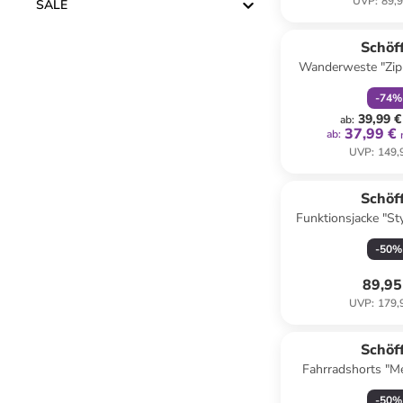
UVP
:
89,9
SALE
family
r
Schöf
Wanderweste "ZipI
-
74
%
39,99 €
ab
:
37,99 €
ab
:
UVP
:
149,
Schöf
Funktionsjacke "Sty
Crem
-
50
%
89,95
UVP
:
179,
Schöf
Fahrradshorts "Mel
Hellbl
-
50
%