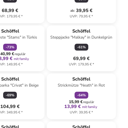
68,99 €
39,95 €
ab
:
VP
:
179,95 €
*
UVP
:
79,95 €
*
family
rabatt
Schöffel
Schöffel
te "Stams" in Türkis
Steppjacke "Malkay" in Dunkelgrün
-
73
%
-
61
%
40,99 €
regulär
8,99 €
69,99 €
mit family
VP
:
149,95 €
*
UVP
:
179,95 €
*
family
rabatt
Schöffel
Schöffel
arka "Crivat" in Beige
Strickmütze "Neath" in Rot
-
69
%
-
64
%
15,99 €
regulär
104,99 €
13,99 €
mit family
VP
:
349,95 €
*
UVP
:
39,95 €
*
family
rabatt
Schöffel
Schöffel