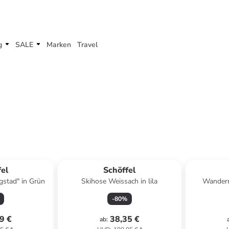
g
SALE
Marken
Travel
fel
Schöffel
gstad" in Grün
Skihose Weissach in lila
Wanderro
-
80
%
9 €
38,35 €
ab
: