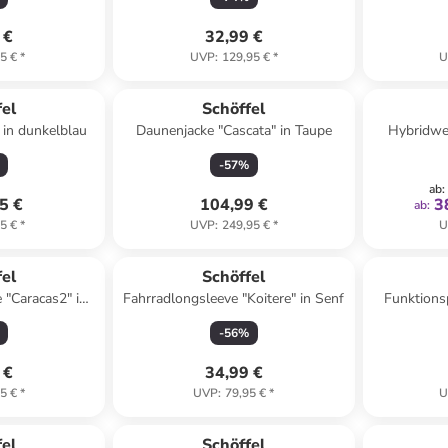
 €
32,99 €
5 €
*
UVP
:
129,95 €
*
U
fel
Schöffel
 in dunkelblau
Daunenjacke "Cascata" in Taupe
Hybridwes
-
57
%
ab
:
5 €
104,99 €
3
ab
:
5 €
*
UVP
:
249,95 €
*
U
fel
Schöffel
 "Caracas2" in
Fahrradlongsleeve "Koitere" in Senf
Funktionsp
ia
-
56
%
 €
34,99 €
5 €
*
UVP
:
79,95 €
*
U
fel
Schöffel