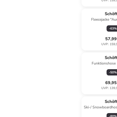
UVP
:
159,
Schöf
Fleecejacke "Aur
-
63
%
57,99
UVP
:
159,
Schöf
Funktionshose 
Dunkelb
-
50
%
69,95
UVP
:
139,
Schöf
Ski-/ Snowboardhose
-
80
%