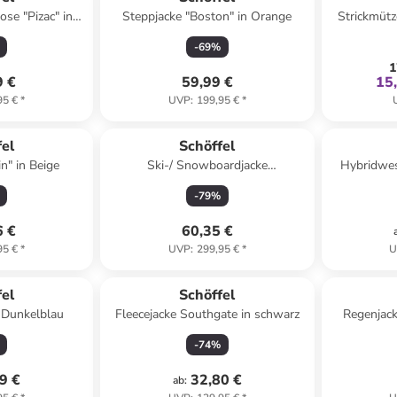
se "Pizac" in
Steppjacke "Boston" in Orange
Strickmütz
-
69
%
1
9 €
59,99 €
15
95 €
*
UVP
:
199,95 €
*
fel
Schöffel
n" in Beige
Ski-/ Snowboardjacke
Hybridwes
"Brunnenkopf 2" in Dunkelblau
-
79
%
6 €
60,35 €
95 €
*
UVP
:
299,95 €
*
U
fel
Schöffel
n Dunkelblau
Fleecejacke Southgate in schwarz
Regenjacke
-
74
%
9 €
32,80 €
ab
: