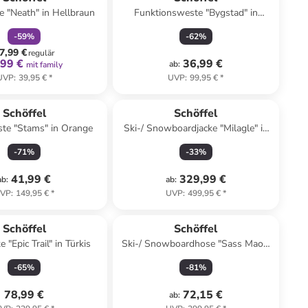
e "Neath" in Hellbraun
Funktionsweste "Bygstad" in
Hellgrün
-
59
%
-
62
%
7,99 €
regulär
,99 €
36,99 €
ab
:
mit family
UVP
:
39,95 €
*
UVP
:
99,95 €
*
Schöffel
Schöffel
te "Stams" in Orange
Ski-/ Snowboardjacke "Milagle" in
Blau
-
71
%
-
33
%
41,99 €
329,99 €
ab
:
ab
:
VP
:
149,95 €
*
UVP
:
499,95 €
*
Schöffel
Schöffel
 "Epic Trail" in Türkis
Ski-/ Snowboardhose "Sass Maor"
in Dunkelblau
-
65
%
-
81
%
78,99 €
72,15 €
ab
: