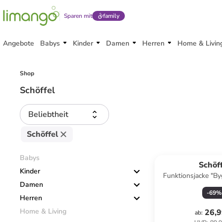
Sparen mit
family
Angebote
Babys
Kinder
Damen
Herren
Home & Livin
Shop
Schöffel
Beliebtheit
Schöffel
Babys
Schöf
Kinder
Funktionsjacke "By
Damen
-
69
%
Herren
Home & Living
26,9
ab
: