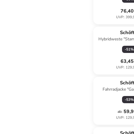
76,40
UVP
:
399,
Schöf
Hybridweste "Stam
-
51
%
63,45
UVP
:
129,
Schöf
Fahrradjacke "Gai
-
53
%
59,9
ab
:
UVP
:
129,
Schöf