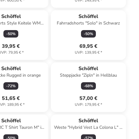
VP
:
600,00 €
*
UVP
:
249,95 €
*
Schöffel
Schöffel
rts Style Keitele WMS"
Fahrradshorts "Solo" in Schwarz
 twilight mauve
-
50
%
-
50
%
39,95 €
69,95 €
UVP
:
79,95 €
*
UVP
:
139,95 €
*
Schöffel
Schöffel
cke Rugged in orange
Steppjacke "Zipln" in Hellblau
-
72
%
-
68
%
51,65 €
57,00 €
VP
:
189,95 €
*
UVP
:
179,95 €
*
Schöffel
Schöffel
RC T Shirt Tauron M" in
Weste "Hybrid Vest La Colona L" in
ruddy ray
geranium
-
50
%
-
57
%