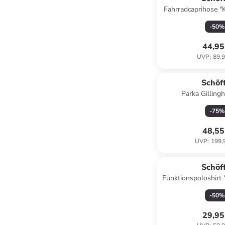
Fahrradcaprihose "K
-
50
%
44,95
UVP
:
89,9
Schöf
Parka Gillingh
-
75
%
48,55
UVP
:
199,
Schöf
Funktionspoloshirt "
-
50
%
29,95