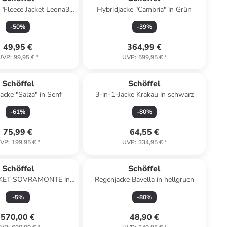
 "Fleece Jacket Leona3"
Hybridjacke "Cambria" in Grün
 twilight mauve
-
50
%
-
39
%
49,95 €
364,99 €
UVP
:
99,95 €
*
UVP
:
599,95 €
*
Schöffel
Schöffel
acke "Salza" in Senf
3-in-1-Jacke Krakau in schwarz
-
61
%
-
80
%
75,99 €
64,55 €
VP
:
199,95 €
*
UVP
:
334,95 €
*
Schöffel
Schöffel
KET SOVRAMONTE in
Regenjacke Bavella in hellgruen
Schwarz
-
5
%
-
80
%
570,00 €
48,90 €