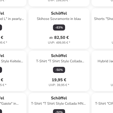
5 €
*
UVP
:
299,95 €
*
U
fel
Schöffel
d L" in pearly
Skihose Sovramonte in blau
Shorts "Sho
low
in
-
83
%
 €
82,50 €
ab
:
95 €
*
UVP
:
499,95 €
*
fel
Schöffel
 Style Keitele
T-Shirt "T Shirt Style Collada
Hybrid Ja
ght mauve
WMS" in apricot glow
-
50
%
 €
19,95 €
5 €
*
UVP
:
39,95 €
*
U
fel
Schöffel
"Gaiole" in
T-Shirt "T Shirt Style Collada MNS"
T-Shirt "CI
lau
in fir green
-
50
%