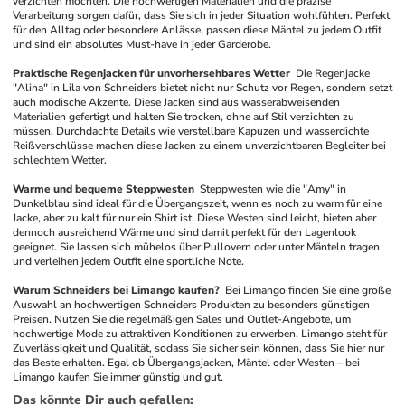
verzichten möchten. Die hochwertigen Materialien und die präzise 
Verarbeitung sorgen dafür, dass Sie sich in jeder Situation wohlfühlen. Perfekt 
für den Alltag oder besondere Anlässe, passen diese Mäntel zu jedem Outfit 
und sind ein absolutes Must-have in jeder Garderobe.
Praktische Regenjacken für unvorhersehbares Wetter
Die Regenjacke 
"Alina" in Lila von Schneiders bietet nicht nur Schutz vor Regen, sondern setzt 
auch modische Akzente. Diese Jacken sind aus wasserabweisenden 
Materialien gefertigt und halten Sie trocken, ohne auf Stil verzichten zu 
müssen. Durchdachte Details wie verstellbare Kapuzen und wasserdichte 
Reißverschlüsse machen diese Jacken zu einem unverzichtbaren Begleiter bei 
schlechtem Wetter. 
Warme und bequeme Steppwesten
Steppwesten wie die "Amy" in 
Dunkelblau sind ideal für die Übergangszeit, wenn es noch zu warm für eine 
Jacke, aber zu kalt für nur ein Shirt ist. Diese Westen sind leicht, bieten aber 
dennoch ausreichend Wärme und sind damit perfekt für den Lagenlook 
geeignet. Sie lassen sich mühelos über Pullovern oder unter Mänteln tragen 
und verleihen jedem Outfit eine sportliche Note. 
Warum Schneiders bei Limango kaufen?
Bei Limango finden Sie eine große 
Auswahl an hochwertigen Schneiders Produkten zu besonders günstigen 
Preisen. Nutzen Sie die regelmäßigen Sales und Outlet-Angebote, um 
hochwertige Mode zu attraktiven Konditionen zu erwerben. Limango steht für 
Zuverlässigkeit und Qualität, sodass Sie sicher sein können, dass Sie hier nur 
das Beste erhalten. Egal ob Übergangsjacken, Mäntel oder Westen – bei 
Limango kaufen Sie immer günstig und gut.
Das könnte Dir auch gefallen
: