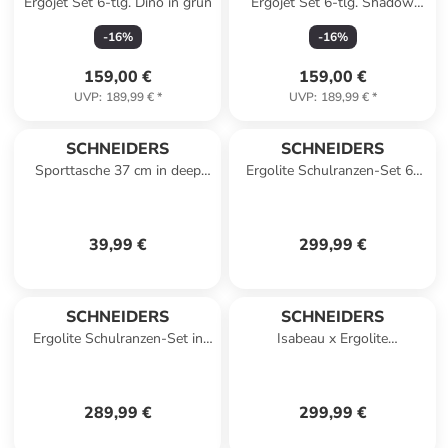
Ergojet Set 6-tlg. Dino in grün
Ergojet Set 6-tlg. Shadow
Spy in grau
-
16
%
-
16
%
159,00 €
159,00 €
UVP
:
189,99 €
*
UVP
:
189,99 €
*
SCHNEIDERS
SCHNEIDERS
Sporttasche 37 cm in deep
Ergolite Schulranzen-Set 6-
cosmos
teilig in floral dream
39,99 €
299,99 €
SCHNEIDERS
SCHNEIDERS
Ergolite Schulranzen-Set in
Isabeau x Ergolite
Cute Vibes
Schulranzen-Set 6-teilig in
ocker
289,99 €
299,99 €