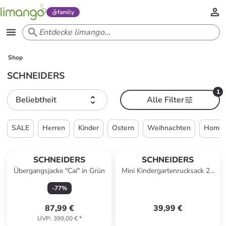
family
Shop
SCHNEIDERS
1
Beliebtheit
Alle Filter
SALE
Herren
Kinder
Ostern
Weihnachten
Home &
SCHNEIDERS
SCHNEIDERS
Übergangsjacke "Cai" in Grün
Mini Kindergartenrucksack 27
cm in lilo ladybug
-
77
%
87,99 €
39,99 €
UVP
:
399,00 €
*