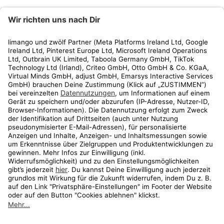
limango
Rechtliches
Kundenservice
Shop
Aktionen
Travel