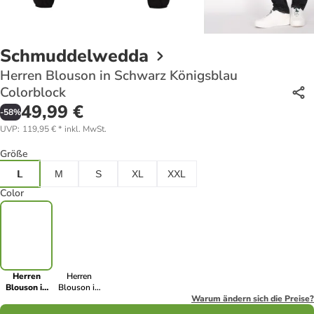
Schmuddelwedda
Herren Blouson in Schwarz Königsblau
Colorblock
49,99 €
-
58
%
UVP
:
119,95 €
*
inkl. MwSt.
Größe
L
M
S
XL
XXL
Color
Herren
Herren
Blouson in
Blouson in
Schwarz
Graublau
Warum ändern sich die Preise?
Königsblau
Colorblock