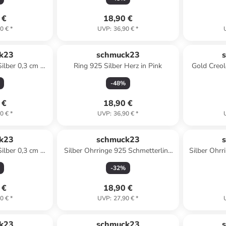
 €
18,90 €
0 €
*
UVP
:
36,90 €
*
k23
schmuck23
0,3 cm x
Ring 925 Silber Herz in Pink
Gold Creol
m
-
48
%
 €
18,90 €
0 €
*
UVP
:
36,90 €
*
k23
schmuck23
ilber 0,3 cm x
Silber Ohrringe 925 Schmetterling
Silber Ohrr
m
0,7 cm x 0,8 cm
-
32
%
 €
18,90 €
0 €
*
UVP
:
27,90 €
*
k23
schmuck23