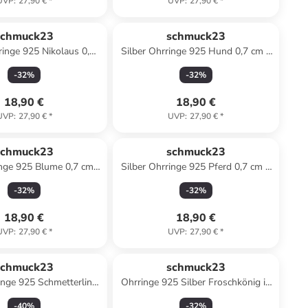
UVP
:
27,90 €
*
UVP
:
27,90 €
*
schmuck23
schmuck23
ringe 925 Nikolaus 0,7
Silber Ohrringe 925 Hund 0,7 cm x
cm x 0,8 cm
0,8 cm
-
32
%
-
32
%
18,90 €
18,90 €
UVP
:
27,90 €
*
UVP
:
27,90 €
*
schmuck23
schmuck23
inge 925 Blume 0,7 cm x
Silber Ohrringe 925 Pferd 0,7 cm x
0,8 cm
0,8 cm
-
32
%
-
32
%
18,90 €
18,90 €
UVP
:
27,90 €
*
UVP
:
27,90 €
*
schmuck23
schmuck23
inge 925 Schmetterling
Ohrringe 925 Silber Froschkönig in
7 cm x 0,8 cm
Silber
-
40
%
-
32
%