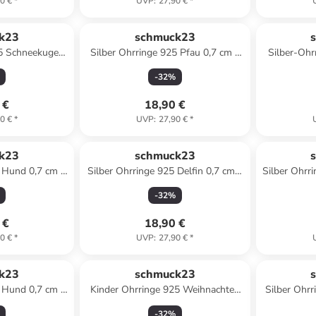
0 €
*
UVP
:
27,90 €
*
k23
schmuck23
25 Schneekugel
Silber Ohrringe 925 Pfau 0,7 cm x
Silber-Ohr
0,8 cm
0,8 cm
-
32
%
 €
18,90 €
0 €
*
UVP
:
27,90 €
*
k23
schmuck23
5 Hund 0,7 cm x
Silber Ohrringe 925 Delfin 0,7 cm x
Silber Ohrr
m
0,8 cm
-
32
%
 €
18,90 €
0 €
*
UVP
:
27,90 €
*
k23
schmuck23
5 Hund 0,7 cm x
Kinder Ohrringe 925 Weihnachten
Silber Ohrr
m
Nikolaus 0,7 cm x 0,8 cm
0,
-
32
%