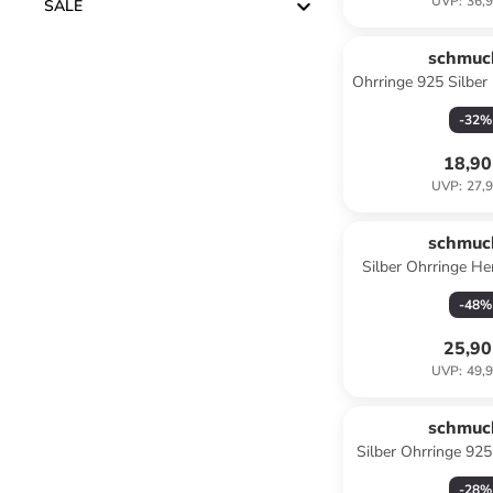
UVP
:
36,9
SALE
schmuc
Ohrringe 925 Silber
Pink
-
32
%
18,90
UVP
:
27,9
schmuc
Silber Ohrringe Her
cm
-
48
%
25,90
UVP
:
49,9
schmuc
Silber Ohrringe 925
0,8 c
-
28
%