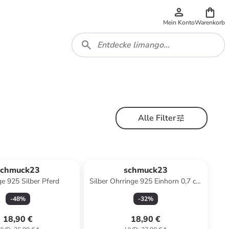
Mein Konto
Warenkorb
Alle Filter
schmuck23
schmuck23
e 925 Silber Pferd
Silber Ohrringe 925 Einhorn 0,7 cm
x 0,8 cm
-
48
%
-
32
%
18,90 €
18,90 €