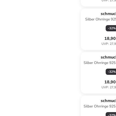
UVP
:
27,9
schmuc
Silber Ohrringe 9
0,7 cm x 
-
32
%
18,90
UVP
:
27,9
schmuc
Silber Ohrringe 92
0,8 c
-
32
%
18,90
UVP
:
27,9
schmuc
Silber Ohrringe 92
0,8 c
-
32
%