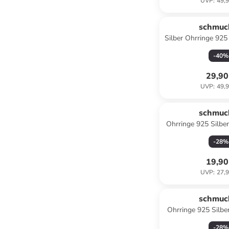
UVP
:
49,9
schmuc
Silber Ohrringe 925 
1,0 c
-
40
%
29,90
UVP
:
49,9
schmuc
Ohrringe 925 Silbe
in Bu
-
28
%
19,90
UVP
:
27,9
schmuc
Ohrringe 925 Silber
-
28
%