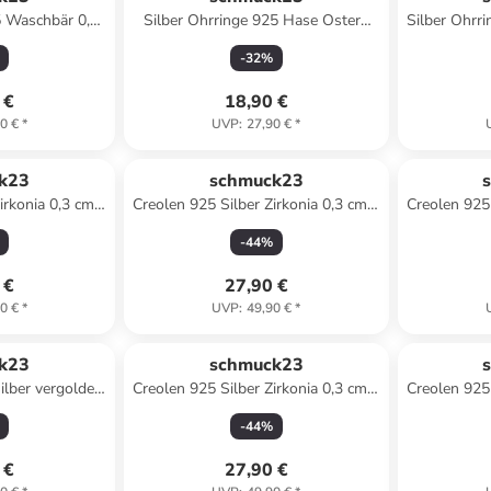
5 Waschbär 0,7
Silber Ohrringe 925 Hase Ostern
Silber Ohrr
8 cm
0,7 cm x 0,8 cm
-
32
%
 €
18,90 €
0 €
*
UVP
:
27,90 €
*
k23
schmuck23
irkonia 0,3 cm x
Creolen 925 Silber Zirkonia 0,3 cm x
Creolen 925 
m
1,2 cm
-
44
%
 €
27,90 €
0 €
*
UVP
:
49,90 €
*
k23
schmuck23
ilber vergoldet
Creolen 925 Silber Zirkonia 0,3 cm x
Creolen 925 
1,2 cm
1,2 cm
-
44
%
 €
27,90 €