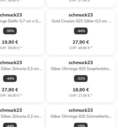
UVP
:
36,90 €
*
UVP
:
27,90 €
*
schmuck23
schmuck23
inge Delfin 0,7 cm x 0,8
Gold Creolen 925 Silber 0,3 cm x
cm
1,2 cm
-
50
%
-
44
%
19,90 €
27,90 €
UVP
:
39,90 €
*
UVP
:
49,90 €
*
schmuck23
schmuck23
Silber Zirkonia 0,3 cm x
Silber Ohrringe 925 Seepferdchen
1,2 cm
0,7 cm x 0,8 cm
-
44
%
-
32
%
27,90 €
18,90 €
UVP
:
49,90 €
*
UVP
:
27,90 €
*
schmuck23
schmuck23
Silber Zirkonia 0,3 cm x
Silber Ohrringe 925 Schmetterling
1,2 cm
0,7 cm x 0,8 cm
-
44
%
-
29
%