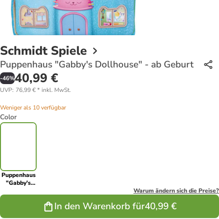
Schmidt Spiele
Puppenhaus "Gabby's Dollhouse" - ab Geburt
40,99 €
-
46
%
UVP
:
76,99 €
*
inkl. MwSt.
Weniger als 10 verfügbar
Color
Puppenhaus
"Gabby's
Dollhouse" -
Warum ändern sich die Preise?
ab Geburt
In den Warenkorb für
40,99 €