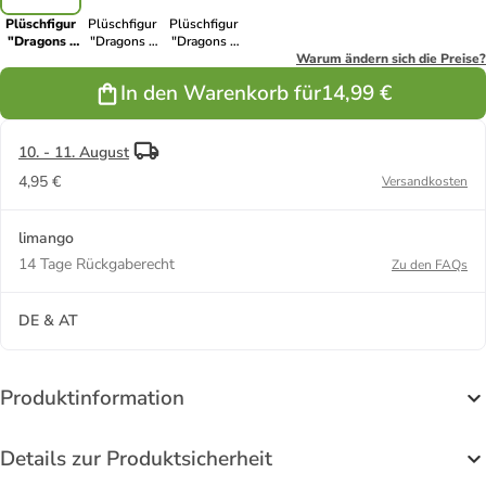
Plüschfigur
Plüschfigur
Plüschfigur
"Dragons -
"Dragons -
"Dragons -
Feathers" -
Plowhorn" -
Thunder" - ab
Warum ändern sich die Preise?
ab Geburt
ab Geburt
Geburt
In den Warenkorb für
14,99 €
10. - 11. August
4,95 €
Versandkosten
limango
14 Tage Rückgaberecht
Zu den FAQs
DE & AT
Produktinformation
Details zur Produktsicherheit