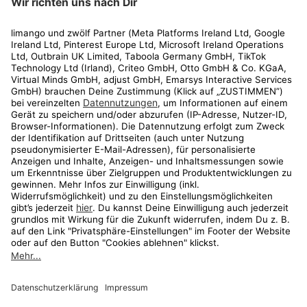
Rechtliches
Kundenservice
Shop
Aktionen
Travel
limango.nl
limango.pl