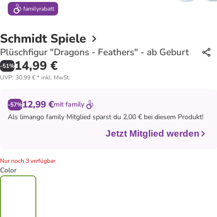
family
rabatt
Schmidt Spiele
Plüschfigur "Dragons - Feathers" - ab Geburt
14,99 €
-
51
%
UVP
:
30,99 €
*
inkl. MwSt.
12,99 €
mit
family
-57%
Als
limango family
Mitglied sparst du 2,00 € bei diesem Produkt!
Jetzt Mitglied werden
Nur noch 3 verfügbar
Color