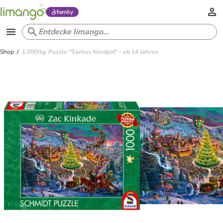
family
Shop
1.000tlg. Puzzle "Santas Nordpol" - ab 14 Jahren