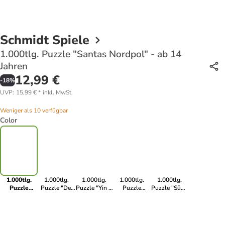
Schmidt Spiele
1.000tlg. Puzzle "Santas Nordpol" - ab 14
Jahren
12,99 €
-
18
%
UVP
:
15,99 €
*
inkl. MwSt.
Weniger als 10 verfügbar
Color
1.000tlg.
1.000tlg.
1.000tlg.
1.000tlg.
1.000tlg.
Puzzle
Puzzle "Der
Puzzle "Yin &
Puzzle
Puzzle "Süße
"Santas
Garten Eden"
Yang -
"Märchenschloss
Welpenszene"
Nordpol" -
- ab 14 Jahren
Fantastische
im
- ab 14 Jahren
ab 14 Jahren
Insektenwelt"
Waldzauber"
- ab 14 Jahren
- ab 14 Jahren