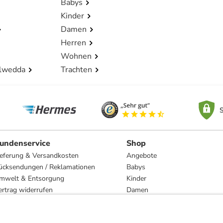
Babys
Kinder
Damen
Herren
Wohnen
lwedda
Trachten
S
undenservice
Shop
ieferung & Versandkosten
Angebote
ücksendungen / Reklamationen
Babys
mwelt & Entsorgung
Kinder
ertrag widerrufen
Damen
esetzliche Gewährleistung und Reparatur
Herren
Wohnen