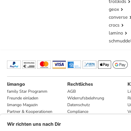
trollkids
geox
converse
crocs
lamino
schmudde
limango
Rechtliches
K
family Star Programm
AGB
L
Freunde einladen
Widerrufsbelehrung
R
limango Magazin
Datenschutz
U
Partner & Kooperationen
Compliance
V
Jobs
Impressum
G
Presse
Privatsphäre-Einstellungen