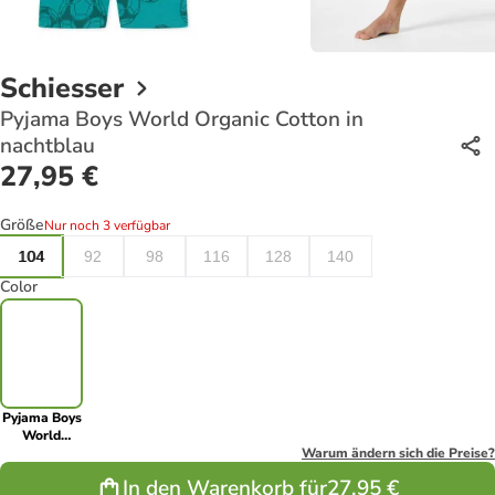
Schiesser
Pyjama Boys World Organic Cotton in
nachtblau
27,95 €
Größe
Nur noch 3 verfügbar
104
92
98
116
128
140
Color
Pyjama Boys
World
Organic
Warum ändern sich die Preise?
Cotton in
In den Warenkorb für
27,95 €
nachtblau