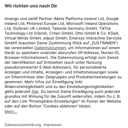
limango
Rechtliches
Kundenservice
Shop
Aktionen
Travel