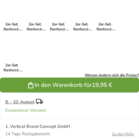
Anthrazit
Anthrazit
2er-Set:
2er-Set:
2er-Set:
2er-Set:
2er-Set:
Renforcé-
Renforcé-
Renforcé-
Renforcé-
Renforcé-
Kissenhüllen
Kissenhüllen
Kissenhüllen
Kissenhüllen
Kissenhüllen
in Orange
in Grün
in Lila
in Lila
in Rot/
Anthrazit
2er-Set:
Renforcé-
Kissenhüllen
Warum ändern sich die Preise?
in Beige
In den Warenkorb für
19,95 €
8. - 10. August
Kostenloser Versand
1. Vertical Brand Concept GmbH
14 Tage Rückgaberecht
Zu den FAQs