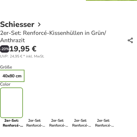
Schiesser
2er-Set: Renforcé-Kissenhüllen in Grün/
Anthrazit
19,95 €
-
20
%
UVP
:
24,95 €
*
inkl. MwSt.
Größe
40x80 cm
Color
2er-Set:
2er-Set:
2er-Set:
2er-Set:
2er-Set:
Renforcé-
Renforcé-
Renforcé-
Renforcé-
Renforcé-
Kissenhüllen
Kissenhüllen
Kissenhüllen
Kissenhüllen
Kissenhüllen
in Grün/
in Beige
in Grau/
in Orange
in Rosa