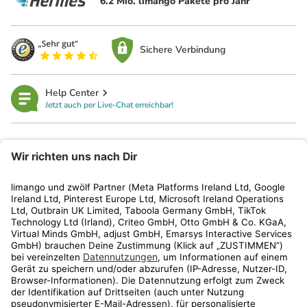
6.2 Mio. limango Pakete pro Jahr
Sichere Verbindung
Help Center
Jetzt auch per Live-Chat erreichbar!
limango
Rechtliches
Kundenservice
Shop
Aktionen
Travel