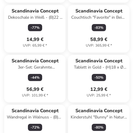
Reserviert
Scandinavia Concept
Scandinavia Concept
Dekoschale in Weiß - (B)22 x
Couchtisch "Favorite" in Beige
(H)10 x (T)17 cm
- (B)120 x (H)38 x (T)60 cm
-
77
%
-
83
%
14,99 €
58,99 €
UVP
:
65,99 €
*
UVP
:
365,99 €
*
Scandinavia Concept
Scandinavia Concept
3er-Set: Gerahmte
Tablett in Gold - (H)18 x Ø
Kunstdrucke
20,5 cm
-
44
%
-
50
%
56,99 €
12,99 €
UVP
:
101,99 €
*
UVP
:
25,99 €
*
Scandinavia Concept
Scandinavia Concept
Wandregal in Walnuss - (B)20
Kinderstuhl "Bunny" in Natur -
x (H)40 x (T)9 cm
(B)30 x (H)55 x (T)25 cm
-
72
%
-
80
%