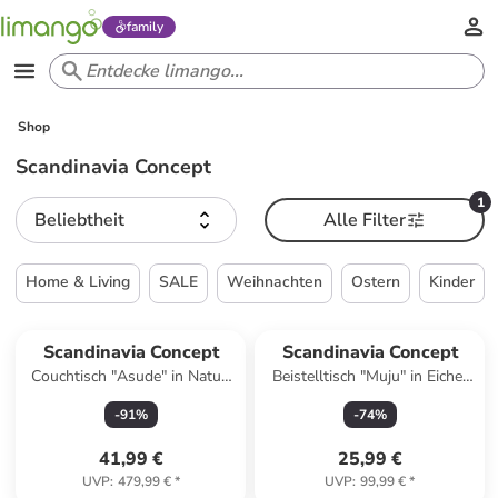
family
Shop
Scandinavia Concept
1
Beliebtheit
Alle Filter
Home & Living
SALE
Weihnachten
Ostern
Kinder
Scandinavia Concept
Scandinavia Concept
Couchtisch "Asude" in Natur/
Beistelltisch "Muju" in Eiche/
Schwarz - (B)95 x (H)55 x
Anthrazit - (B)40 x (H)57 x
-
91
%
-
74
%
(T)43 cm
(T)30 cm
41,99 €
25,99 €
UVP
:
479,99 €
*
UVP
:
99,99 €
*