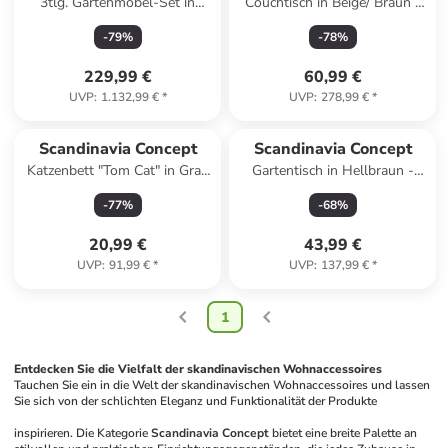
3tlg. Gartenmöbel-Set in
Couchtisch in Beige/ Braun -
Hellbraun/ Beige
(B)90 x (H)35 x (T)90 cm
-
79
%
-
78
%
229,99 €
60,99 €
UVP
:
1.132,99 €
*
UVP
:
278,99 €
*
Reserviert
Scandinavia Concept
Scandinavia Concept
Katzenbett "Tom Cat" in Grau
Gartentisch in Hellbraun -
- (B)35 x (H)50 x (T)40 cm
(B)40 x (H)40 x (T)40 cm
-
77
%
-
68
%
20,99 €
43,99 €
UVP
:
91,99 €
*
UVP
:
137,99 €
*
1
Entdecken Sie die Vielfalt der skandinavischen Wohnaccessoires
Tauchen Sie ein in die Welt der skandinavischen Wohnaccessoires und lassen 
Sie sich von der schlichten Eleganz und Funktionalität der Produkte 
inspirieren. Die Kategorie 
Scandinavia Concept
 bietet eine breite Palette an 