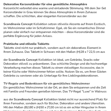
Dekorative Kerzenständer für eine gemütliche Atmosphäre
Kerzenlicht verbreitet eine warme und einladende Stimmung. Mit dem 3er-Set 
Kerzenständer in Grau können Sie diese Atmosphäre in Ihrem Zuhause 
schaffen. Die schlichten, aber eleganten Kerzenständer aus der 
Scandinavia Concept
 Kollektion setzen stilvolle Akzente auf Ihrem Esstisch, 
im Wohnzimmer oder im Schlafzimmer. Egal, ob Sie ein romantisches Dinner 
planen oder einfach nur entspannen möchten – diese Kerzenständer sind die 
perfekte Ergänzung für jeden Anlass.
Praktische und stilvolle Tabletts
Tabletts sind nicht nur praktisch, sondern auch ein dekoratives Element in 
Ihrem Zuhause. Das Tablett in Schwarz mit den Maßen (H)28 x ? 22,5 cm aus 
der 
Scandinavia Concept
 Kollektion ist ideal, um Getränke, Snacks oder 
Dekoration stilvoll zu präsentieren. Das schlichte Design und die hochwertige 
Verarbeitung machen dieses Tablett zu einem vielseitigen Accessoire, das in 
keiner Küche oder Wohnzimmer fehlen sollte. Nutzen Sie es, um Ihren Gästen 
Getränke zu servieren oder als Unterlage für Ihre Lieblingsdekorationen.
TV-Regale und Bodenkissen für ein gemütliches Wohnzimmer
Ein gemütliches Wohnzimmer ist der Ort, an dem Sie entspannen und die Zeit 
mit Familie und Freunden genießen können. Das TV-Regal "Luxe" in Walnuss 
aus der 
Scandinavia Concept
 Kollektion bietet nicht nur ausreichend Platz für 
Ihren Fernseher, sondern auch für Bücher, Dekoration und andere Utensilien. 
Mit den Maßen (B)180 x (H)50 x (T)30 cm ist es ein echter Hingucker in Ihrem 