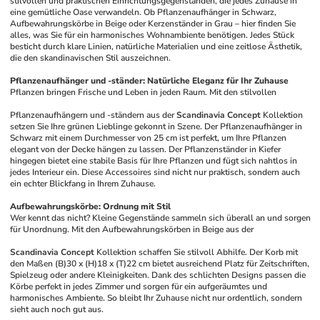
stilvollen und praktischen Einrichtungsgegenständen, die jedes Zuhause in 
eine gemütliche Oase verwandeln. Ob Pflanzenaufhänger in Schwarz, 
Aufbewahrungskörbe in Beige oder Kerzenständer in Grau – hier finden Sie 
alles, was Sie für ein harmonisches Wohnambiente benötigen. Jedes Stück 
besticht durch klare Linien, natürliche Materialien und eine zeitlose Ästhetik, 
die den skandinavischen Stil auszeichnen.
Pflanzenaufhänger und -ständer: Natürliche Eleganz für Ihr Zuhause
Pflanzen bringen Frische und Leben in jeden Raum. Mit den stilvollen 
Pflanzenaufhängern und -ständern aus der 
Scandinavia Concept
 Kollektion 
setzen Sie Ihre grünen Lieblinge gekonnt in Szene. Der Pflanzenaufhänger in 
Schwarz mit einem Durchmesser von 25 cm ist perfekt, um Ihre Pflanzen 
elegant von der Decke hängen zu lassen. Der Pflanzenständer in Kiefer 
hingegen bietet eine stabile Basis für Ihre Pflanzen und fügt sich nahtlos in 
jedes Interieur ein. Diese Accessoires sind nicht nur praktisch, sondern auch 
ein echter Blickfang in Ihrem Zuhause.
Aufbewahrungskörbe: Ordnung mit Stil
Wer kennt das nicht? Kleine Gegenstände sammeln sich überall an und sorgen 
für Unordnung. Mit den Aufbewahrungskörben in Beige aus der 
Scandinavia Concept
 Kollektion schaffen Sie stilvoll Abhilfe. Der Korb mit 
den Maßen (B)30 x (H)18 x (T)22 cm bietet ausreichend Platz für Zeitschriften, 
Spielzeug oder andere Kleinigkeiten. Dank des schlichten Designs passen die 
Körbe perfekt in jedes Zimmer und sorgen für ein aufgeräumtes und 
harmonisches Ambiente. So bleibt Ihr Zuhause nicht nur ordentlich, sondern 
sieht auch noch gut aus.