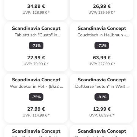
34,99 €
26,99 €
UVP
:
128,99 €
*
UVP
:
139,99 €
*
Reserviert
Scandinavia Concept
Scandinavia Concept
Tabletttisch "Gusto" in
Couchtisch in Hellbraun -
Hellbraun/ Schwarz - (B)60 x
(B)119 x (H)40 x (T)60 cm
-
71
%
-
71
%
(H)35 x (T)24,5 cm
22,99 €
63,99 €
UVP
:
79,99 €
*
UVP
:
227,99 €
*
Scandinavia Concept
Scandinavia Concept
Wanddekor in Rot - (B)22 x
Duftkerze "Sutun" in Weiß -
(H)53 cm
400 g
-
75
%
-
81
%
27,99 €
12,99 €
UVP
:
114,99 €
*
UVP
:
68,99 €
*
Scandinavia Concept
Scandinavia Concept