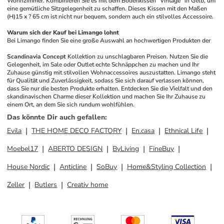
Wohnzimmer. Kombinieren Sie es mit dem Bodenkissen "Vintage" in Gelb, um 
eine gemütliche Sitzgelegenheit zu schaffen. Dieses Kissen mit den Maßen 
(H)15 x ? 65 cm ist nicht nur bequem, sondern auch ein stilvolles Accessoire.
Warum sich der Kauf bei Limango lohnt
Bei Limango finden Sie eine große Auswahl an hochwertigen Produkten der 
Scandinavia Concept
 Kollektion zu unschlagbaren Preisen. Nutzen Sie die 
Gelegenheit, im Sale oder Outlet echte Schnäppchen zu machen und Ihr 
Zuhause günstig mit stilvollen Wohnaccessoires auszustatten. Limango steht 
für Qualität und Zuverlässigkeit, sodass Sie sich darauf verlassen können, 
dass Sie nur die besten Produkte erhalten. Entdecken Sie die Vielfalt und den 
skandinavischen Charme dieser Kollektion und machen Sie Ihr Zuhause zu 
einem Ort, an dem Sie sich rundum wohlfühlen.
Das könnte Dir auch gefallen
:
Evila
THE HOME DECO FACTORY
En.casa
Ethnical Life
Moebel17
ABERTO DESIGN
ByLiving
FineBuy
House Nordic
Anticline
SoBuy
Home&Styling Collection
Zeller
Butlers
Creativ home