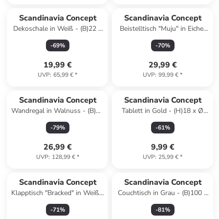
Scandinavia Concept
Scandinavia Concept
Dekoschale in Weiß - (B)22 x
Beistelltisch "Muju" in Eiche/
(H)10 x (T)17 cm
Anthrazit - (B)40 x (H)57 x
-
69
%
-
70
%
(T)30 cm
19,99 €
29,99 €
UVP
:
65,99 €
*
UVP
:
99,99 €
*
Scandinavia Concept
Scandinavia Concept
Wandregal in Walnuss - (B)20
Tablett in Gold - (H)18 x Ø
x (H)40 x (T)9 cm
20,5 cm
-
79
%
-
61
%
26,99 €
9,99 €
UVP
:
128,99 €
*
UVP
:
25,99 €
*
Scandinavia Concept
Scandinavia Concept
Klapptisch "Bracked" in Weiß -
Couchtisch in Grau - (B)100 x
(B)70 x (H)90 x (T)15 cm
(H)44,5 x (T)60 cm
-
71
%
-
81
%