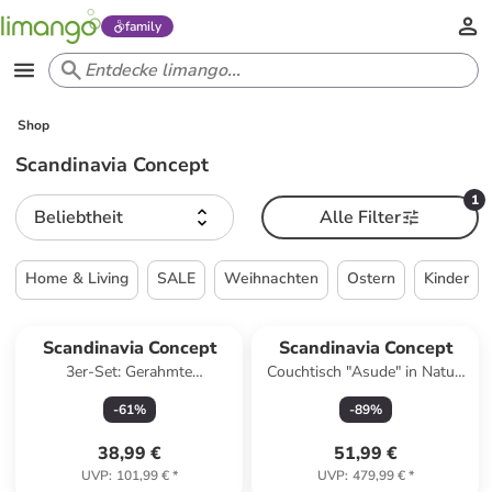
family
Shop
Scandinavia Concept
1
Beliebtheit
Alle Filter
Home & Living
SALE
Weihnachten
Ostern
Kinder
Scandinavia Concept
Scandinavia Concept
3er-Set: Gerahmte
Couchtisch "Asude" in Natur/
Kunstdrucke
Schwarz - (B)95 x (H)55 x
-
61
%
-
89
%
(T)43 cm
38,99 €
51,99 €
UVP
:
101,99 €
*
UVP
:
479,99 €
*