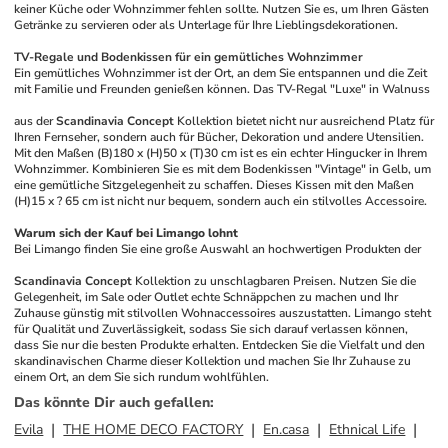
keiner Küche oder Wohnzimmer fehlen sollte. Nutzen Sie es, um Ihren Gästen 
Getränke zu servieren oder als Unterlage für Ihre Lieblingsdekorationen.
TV-Regale und Bodenkissen für ein gemütliches Wohnzimmer
Ein gemütliches Wohnzimmer ist der Ort, an dem Sie entspannen und die Zeit 
mit Familie und Freunden genießen können. Das TV-Regal "Luxe" in Walnuss 
aus der 
Scandinavia Concept
 Kollektion bietet nicht nur ausreichend Platz für 
Ihren Fernseher, sondern auch für Bücher, Dekoration und andere Utensilien. 
Mit den Maßen (B)180 x (H)50 x (T)30 cm ist es ein echter Hingucker in Ihrem 
Wohnzimmer. Kombinieren Sie es mit dem Bodenkissen "Vintage" in Gelb, um 
eine gemütliche Sitzgelegenheit zu schaffen. Dieses Kissen mit den Maßen 
(H)15 x ? 65 cm ist nicht nur bequem, sondern auch ein stilvolles Accessoire.
Warum sich der Kauf bei Limango lohnt
Bei Limango finden Sie eine große Auswahl an hochwertigen Produkten der 
Scandinavia Concept
 Kollektion zu unschlagbaren Preisen. Nutzen Sie die 
Gelegenheit, im Sale oder Outlet echte Schnäppchen zu machen und Ihr 
Zuhause günstig mit stilvollen Wohnaccessoires auszustatten. Limango steht 
für Qualität und Zuverlässigkeit, sodass Sie sich darauf verlassen können, 
dass Sie nur die besten Produkte erhalten. Entdecken Sie die Vielfalt und den 
skandinavischen Charme dieser Kollektion und machen Sie Ihr Zuhause zu 
einem Ort, an dem Sie sich rundum wohlfühlen.
Das könnte Dir auch gefallen
:
Evila
THE HOME DECO FACTORY
En.casa
Ethnical Life