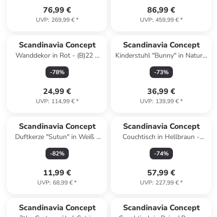
76,99 €
86,99 €
UVP
:
269,99 €
*
UVP
:
459,99 €
*
Scandinavia Concept
Scandinavia Concept
Wanddekor in Rot - (B)22 x
Kinderstuhl "Bunny" in Natur -
(H)53 cm
(B)30 x (H)55 x (T)25 cm
-
78
%
-
73
%
24,99 €
36,99 €
UVP
:
114,99 €
*
UVP
:
139,99 €
*
Scandinavia Concept
Scandinavia Concept
Duftkerze "Sutun" in Weiß -
Couchtisch in Hellbraun -
400 g
(B)119 x (H)40 x (T)60 cm
-
82
%
-
74
%
11,99 €
57,99 €
UVP
:
68,99 €
*
UVP
:
227,99 €
*
Scandinavia Concept
Scandinavia Concept