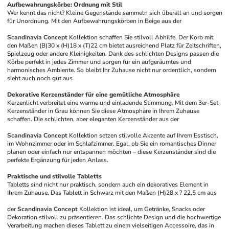
Aufbewahrungskörbe: Ordnung mit Stil
Wer kennt das nicht? Kleine Gegenstände sammeln sich überall an und sorgen 
für Unordnung. Mit den Aufbewahrungskörben in Beige aus der 
Scandinavia Concept
 Kollektion schaffen Sie stilvoll Abhilfe. Der Korb mit 
den Maßen (B)30 x (H)18 x (T)22 cm bietet ausreichend Platz für Zeitschriften, 
Spielzeug oder andere Kleinigkeiten. Dank des schlichten Designs passen die 
Körbe perfekt in jedes Zimmer und sorgen für ein aufgeräumtes und 
harmonisches Ambiente. So bleibt Ihr Zuhause nicht nur ordentlich, sondern 
sieht auch noch gut aus.
Dekorative Kerzenständer für eine gemütliche Atmosphäre
Kerzenlicht verbreitet eine warme und einladende Stimmung. Mit dem 3er-Set 
Kerzenständer in Grau können Sie diese Atmosphäre in Ihrem Zuhause 
schaffen. Die schlichten, aber eleganten Kerzenständer aus der 
Scandinavia Concept
 Kollektion setzen stilvolle Akzente auf Ihrem Esstisch, 
im Wohnzimmer oder im Schlafzimmer. Egal, ob Sie ein romantisches Dinner 
planen oder einfach nur entspannen möchten – diese Kerzenständer sind die 
perfekte Ergänzung für jeden Anlass.
Praktische und stilvolle Tabletts
Tabletts sind nicht nur praktisch, sondern auch ein dekoratives Element in 
Ihrem Zuhause. Das Tablett in Schwarz mit den Maßen (H)28 x ? 22,5 cm aus 
der 
Scandinavia Concept
 Kollektion ist ideal, um Getränke, Snacks oder 
Dekoration stilvoll zu präsentieren. Das schlichte Design und die hochwertige 
Verarbeitung machen dieses Tablett zu einem vielseitigen Accessoire, das in 