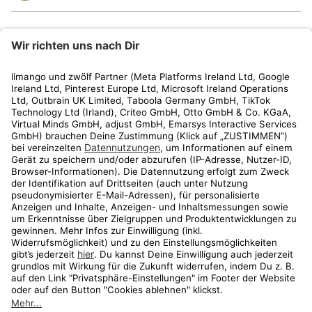
limango
Rechtliches
Kundenservice
Shop
Aktionen
Travel