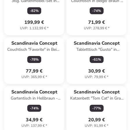
3tlg. Gartenmöbel-Set in
Couchtisch in Beige/ Braun -
Hellbraun/ Beige
(B)90 x (H)35 x (T)90 cm
-
82
%
-
74
%
199,99 €
71,99 €
UVP
:
1.132,99 €
*
UVP
:
278,99 €
*
Scandinavia Concept
Scandinavia Concept
Couchtisch "Favorite" in Beige
Tabletttisch "Gusto" in
- (B)120 x (H)38 x (T)60 cm
Hellbraun/ Schwarz - (B)60 x
-
78
%
-
61
%
(H)35 x (T)24,5 cm
77,99 €
30,99 €
UVP
:
365,99 €
*
UVP
:
79,99 €
*
Scandinavia Concept
Scandinavia Concept
Gartentisch in Hellbraun -
Katzenbett "Tom Cat" in Grau
(B)40 x (H)40 x (T)40 cm
- (B)35 x (H)50 x (T)40 cm
-
74
%
-
77
%
34,99 €
20,99 €
UVP
:
137,99 €
*
UVP
:
91,99 €
*