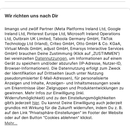
limango
Rechtliches
Kundenservice
Shop
Aktionen
Travel