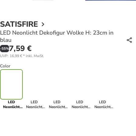
SATISFIRE
LED Neonlicht Dekofigur Wolke H: 23cm in
blau
7,59 €
-
55
%
UVP
:
16,99 €
*
inkl. MwSt.
Color
LED
LED
LED
LED
LED
Neonlicht
Neonlicht
Neonlicht
Neonlicht
Neonlicht
Dekofigur
Dekofigur
Dekofigur
Dekofigur
Dekofigur
Wolke H:
niedliches
Ananas H:
Delphin H:
Gitarre H:
23cm in blau
Gespenst H:
33cm in gelb,
19cm in blau
30cm in
29cm in blau
grün
warmweiß