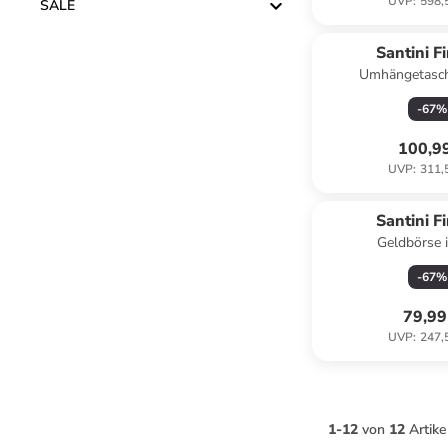
UVP
:
598,
SALE
Santini F
Umhängetasch
-
67
%
100,9
UVP
:
311,
Santini F
Geldbörse 
-
67
%
79,99
UVP
:
247,
1
-
12
von
12
Artike