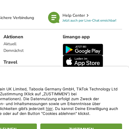
Help Center
ichere Verbindung
Jetzt auch per Live-Chat erreichbar!
Aktionen
limango app
Aktuell
Demnächst
Travel
Reiseangebote
limango.nl
limango.pl
ich auf den Streichpreis.
www.limango.de/einladen