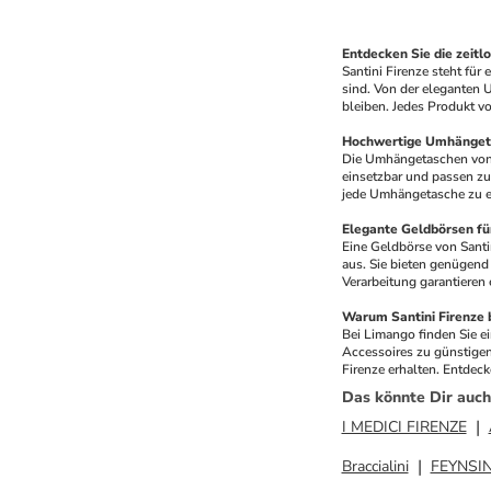
Entdecken Sie die zeitl
Santini Firenze steht für
sind. Von der eleganten U
bleiben. Jedes Produkt vo
Hochwertige Umhängeta
Die Umhängetaschen von S
einsetzbar und passen zu 
jede Umhängetasche zu ei
Elegante Geldbörsen fü
Eine Geldbörse von Santin
aus. Sie bieten genügend
Verarbeitung garantieren
Warum Santini Firenze 
Bei Limango finden Sie e
Accessoires zu günstigen 
Firenze erhalten. Entdeck
Das könnte Dir auch
I MEDICI FIRENZE
Braccialini
FEYNSI