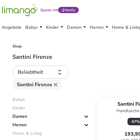
Sparen mit
family
Angebote
Babys
Kinder
Damen
Herren
Home & Livin
Shop
Santini Firenze
Beliebtheit
Santini Firenze
Babys
Santini F
Kinder
Handtasche
Damen
-
67
%
Herren
Home & Living
193,9