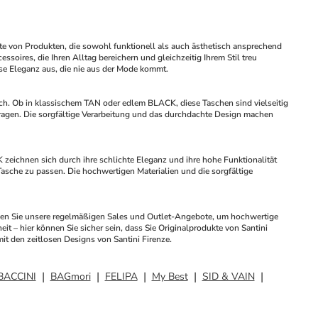
tte von Produkten, die sowohl funktionell als auch ästhetisch ansprechend 
oires, die Ihren Alltag bereichern und gleichzeitig Ihrem Stil treu 
lose Eleganz aus, die nie aus der Mode kommt.
h. Ob in klassischem TAN oder edlem BLACK, diese Taschen sind vielseitig 
tragen. Die sorgfältige Verarbeitung und das durchdachte Design machen 
zeichnen sich durch ihre schlichte Eleganz und ihre hohe Funktionalität 
sche zu passen. Die hochwertigen Materialien und die sorgfältige 
zen Sie unsere regelmäßigen Sales und Outlet-Angebote, um hochwertige 
 – hier können Sie sicher sein, dass Sie Originalprodukte von Santini 
mit den zeitlosen Designs von Santini Firenze.
BACCINI
BAGmori
FELIPA
My Best
SID & VAIN