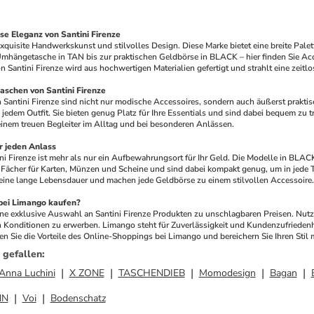
ose Eleganz von Santini Firenze
 exquisite Handwerkskunst und stilvolles Design. Diese Marke bietet eine breite Pale
mhängetasche in TAN bis zur praktischen Geldbörse in BLACK – hier finden Sie Access
n Santini Firenze wird aus hochwertigen Materialien gefertigt und strahlt eine zeit
schen von Santini Firenze
antini Firenze sind nicht nur modische Accessoires, sondern auch äußerst praktisc
jedem Outfit. Sie bieten genug Platz für Ihre Essentials und sind dabei bequem zu 
nem treuen Begleiter im Alltag und bei besonderen Anlässen.
r jeden Anlass
i Firenze ist mehr als nur ein Aufbewahrungsort für Ihr Geld. Die Modelle in BLACK 
 Fächer für Karten, Münzen und Scheine und sind dabei kompakt genug, um in jede Ta
 eine lange Lebensdauer und machen jede Geldbörse zu einem stilvollen Accessoire.
bei Limango kaufen?
ine exklusive Auswahl an Santini Firenze Produkten zu unschlagbaren Preisen. Nut
Konditionen zu erwerben. Limango steht für Zuverlässigkeit und Kundenzufriedenheit
en Sie die Vorteile des Online-Shoppings bei Limango und bereichern Sie Ihren Stil 
 gefallen
:
Anna Luchini
X ZONE
TASCHENDIEB
Momodesign
Bagan
NN
Voi
Bodenschatz