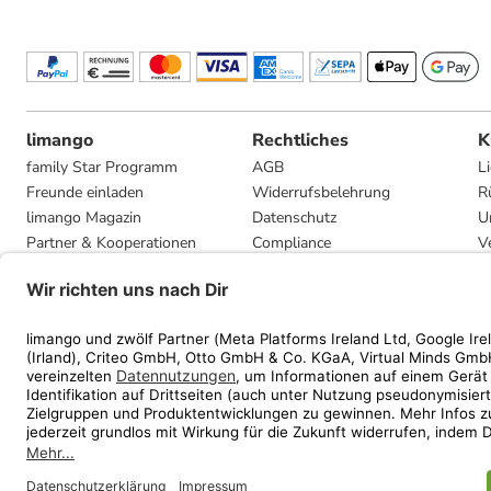
limango
Rechtliches
K
family Star Programm
AGB
L
Freunde einladen
Widerrufsbelehrung
R
limango Magazin
Datenschutz
U
Partner & Kooperationen
Compliance
V
Jobs
Impressum
G
Presse
Privatsphäre-Einstellungen
Mediadaten
Geschenkgutscheinbedingungen
* Streichpreise entsprec
ᵃ Die jeweils aktuellen