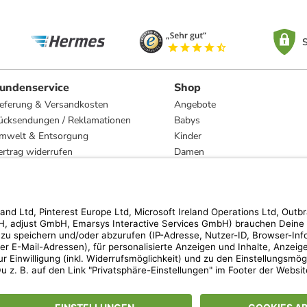
S
undenservice
Shop
ieferung & Versandkosten
Angebote
ücksendungen / Reklamationen
Babys
mwelt & Entsorgung
Kinder
ertrag widerrufen
Damen
esetzliche Gewährleistung und Reparatur
Herren
Wohnen
Trachten
Marken
hen der unverbindlichen Preisempfehlung des Herstellers. Prozentangaben beziehen s
 Teilnahmebedingungen unserer Freunde-werben-Freunde-Aktionen findest Du unter