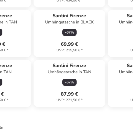
50 €
*
UVP
:
434,50 €
*
U
irenze
Santini Firenze
Sa
e in TAN
Umhängetasche in BLACK
Umhäng
-
67
%
9 €
69,99 €
50 €
*
UVP
:
215,50 €
*
U
irenze
Santini Firenze
Sa
in TAN
Umhängetasche in TAN
Umhäng
-
67
%
 €
87,99 €
50 €
*
UVP
:
271,50 €
*
U
ln