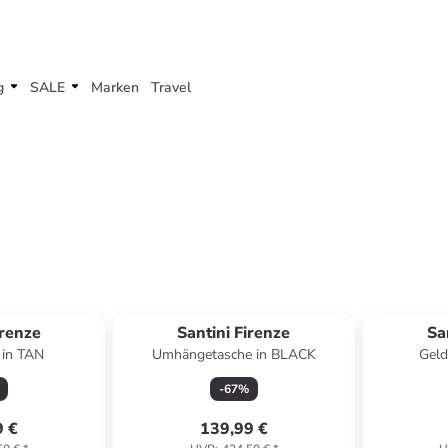
g
SALE
Marken
Travel
irenze
Santini Firenze
Sa
 in TAN
Umhängetasche in BLACK
Geld
-
67
%
9 €
139,99 €