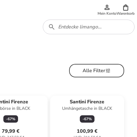
Mein Konto
Warenkorb
Alle Filter
ntini Firenze
Santini Firenze
börse in BLACK
Umhängetasche in BLACK
-
67
%
-
67
%
79,99 €
100,99 €