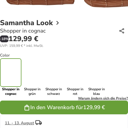
Samantha Look
Shopper in cognac
129,99 €
-
18
%
UVP
:
159,99 €
*
inkl. MwSt.
Color
Shopper in
Shopper in
Shopper in
Shopper in
Shopper in
cognac
grün
schwarz
rot
blau
Warum ändern sich die Preise?
In den Warenkorb für
129,99 €
11. - 13. August