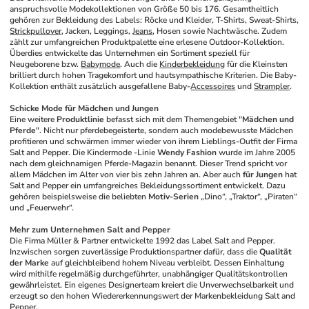
anspruchsvolle Modekollektionen von Größe 50 bis 176. Gesamtheitlich 
gehören zur Bekleidung des Labels: Röcke und Kleider, T-Shirts, Sweat-Shirts, 
Strickpullover
, Jacken, Leggings, 
Jeans
, Hosen sowie Nachtwäsche. Zudem 
zählt zur umfangreichen Produktpalette eine erlesene Outdoor-Kollektion. 
Überdies entwickelte das Unternehmen ein Sortiment speziell für 
Neugeborene bzw. 
Babymode
. Auch die 
Kinderbekleidung
 für die Kleinsten 
brilliert durch hohen Tragekomfort und hautsympathische Kriterien. Die Baby-
Kollektion enthält zusätzlich ausgefallene Baby-
Accessoires
 und 
Strampler
.
Schicke Mode für Mädchen und Jungen
Eine weitere 
Produktlinie
 befasst sich mit dem Themengebiet "
Mädchen und 
Pferde
". Nicht nur pferdebegeisterte, sondern auch modebewusste Mädchen 
profitieren und schwärmen immer wieder von ihrem Lieblings-Outfit der Firma 
Salt and Pepper. Die Kindermode -Linie 
Wendy Fashion
 wurde im Jahre 2005 
nach dem gleichnamigen Pferde-Magazin benannt. Dieser Trend spricht vor 
allem Mädchen im Alter von vier bis zehn Jahren an. Aber auch 
für Jungen
 hat 
Salt and Pepper ein umfangreiches Bekleidungssortiment entwickelt. Dazu 
gehören beispielsweise die beliebten 
Motiv-Serien
 „Dino“, „Traktor“, „Piraten“ 
und „Feuerwehr“. 
Mehr zum Unternehmen Salt and Pepper
Die Firma Müller & Partner entwickelte 1992 das Label Salt and Pepper. 
Inzwischen sorgen zuverlässige Produktionspartner dafür, dass die 
Qualität 
der Marke
 auf gleichbleibend hohem Niveau verbleibt. Dessen Einhaltung 
wird mithilfe regelmäßig durchgeführter, unabhängiger Qualitätskontrollen 
gewährleistet. Ein eigenes Designerteam kreiert die Unverwechselbarkeit und 
erzeugt so den hohen Wiedererkennungswert der Markenbekleidung Salt and 
Pepper. 