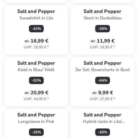
Salt and Pepper
Salt and Pepper
Sweatshirt in Lila
Skort in Dunkelblau
-
43
%
-
39
%
16,99 €
11,99 €
ab
:
ab
:
UVP
:
29,95 €
*
UVP
:
19,95 €
*
Salt and Pepper
Salt and Pepper
Kleid in Blau/ Weiß
3er Set: Boxershorts in Bunt
-
53
%
-
64
%
20,99 €
9,99 €
ab
:
ab
:
UVP
:
44,95 €
*
UVP
:
27,95 €
*
Salt and Pepper
Salt and Pepper
Longsleeve in Pink
Hybrid-Jacke in Lila/
Dunkelblau
-
26
%
-
45
%