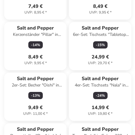
7,49 €
8,49 €
UVP
:
8,95 €
*
UVP
:
9,95 €
*
Salt and Pepper
Salt and Pepper
Kerzenständer "Pillar" in
6er-Set: Tischsets ''Tabletop''
Schwarz - (H)9 x Ø 10 cm
in Grau - (L)43 x (B)30 cm
-
14
%
-
15
%
8,49 €
24,99 €
UVP
:
9,95 €
*
UVP
:
29,70 €
*
Salt and Pepper
Salt and Pepper
2er-Set: Becher "Oishi" in
4er-Set: Tischsets "Nala" in
Schwarz - (H)5 x Ø 5 cm
Beige - Ø 36 cm
-
13
%
-
24
%
9,49 €
14,99 €
UVP
:
11,00 €
*
UVP
:
19,80 €
*
Salt and Pepper
Salt and Pepper