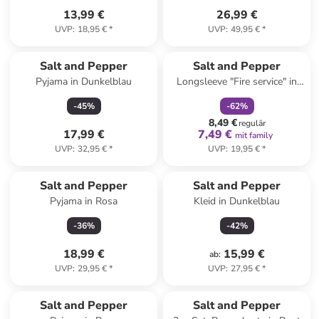
13,99 €
26,99 €
UVP
:
18,95 €
*
UVP
:
49,95 €
*
family
rabatt
Salt and Pepper
Salt and Pepper
Pyjama in Dunkelblau
Longsleeve "Fire service" in
Dunkelblau
-
45
%
-
62
%
8,49 €
regulär
17,99 €
7,49 €
mit family
UVP
:
32,95 €
*
UVP
:
19,95 €
*
Salt and Pepper
Salt and Pepper
Pyjama in Rosa
Kleid in Dunkelblau
-
36
%
-
42
%
18,99 €
15,99 €
ab
:
UVP
:
29,95 €
*
UVP
:
27,95 €
*
family
exklusiv
Salt and Pepper
Salt and Pepper