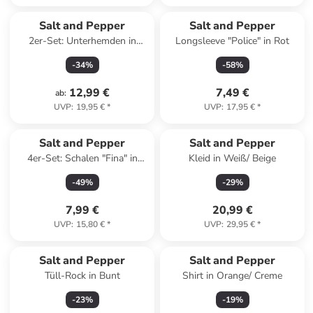
Salt and Pepper
Salt and Pepper
2er-Set: Unterhemden in
Longsleeve "Police" in Rot
Rosa/ Creme
-
34
%
-
58
%
12,99 €
7,49 €
ab
:
UVP
:
19,95 €
*
UVP
:
17,95 €
*
Salt and Pepper
Salt and Pepper
4er-Set: Schalen "Fina" in
Kleid in Weiß/ Beige
Weiß/ Schwarz - (H)3 x Ø 9
-
49
%
-
29
%
cm
7,99 €
20,99 €
UVP
:
15,80 €
*
UVP
:
29,95 €
*
Salt and Pepper
Salt and Pepper
Tüll-Rock in Bunt
Shirt in Orange/ Creme
-
23
%
-
19
%