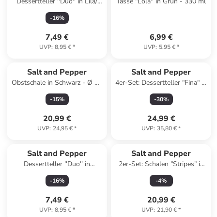
Dessertteller ''Duo'' in Lila/
Tasse "Lola'' in Grün - 330 ml
Orange - Ø 18 cm
-
16
%
7,49 €
6,99 €
UVP
:
8,95 €
*
UVP
:
5,95 €
*
Salt and Pepper
Salt and Pepper
Obstschale in Schwarz - Ø 35
4er-Set: Dessertteller "Fina" in
cm
Weiß/ Schwarz - Ø 20 cm
-
15
%
-
30
%
20,99 €
24,99 €
UVP
:
24,95 €
*
UVP
:
35,80 €
*
Salt and Pepper
Salt and Pepper
Dessertteller ''Duo'' in
2er-Set: Schalen "Stripes" in
Orange/ Grün - Ø 18 cm
Weiß/ Blau - (H)6,5 x Ø 23 cm
-
16
%
-
4
%
7,49 €
20,99 €
UVP
:
8,95 €
*
UVP
:
21,90 €
*