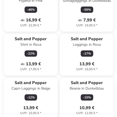
Pyjama in Pink
Schlagleggings in Dunkelblau
-
48
%
-
59
%
16,99 €
7,99 €
ab
:
ab
:
UVP
:
32,95 €
*
UVP
:
19,95 €
*
Salt and Pepper
Salt and Pepper
Shirt in Rosa
Leggings in Rosa
-
22
%
-
17
%
13,99 €
13,99 €
ab
:
UVP
:
17,95 €
*
UVP
:
16,95 €
*
Salt and Pepper
Salt and Pepper
Capri-Leggings in Beige
Beanie in Dunkelblau
-
12
%
-
15
%
13,99 €
10,99 €
UVP
:
15,95 €
*
UVP
:
12,95 €
*