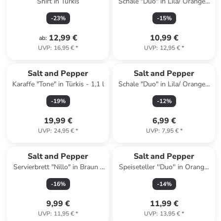
Shirt in Türkis
Schale "Duo" in Lila/ Orange -
(H)5 x Ø 21 cm
-
23
%
-
15
%
12,99 €
10,99 €
ab
:
UVP
:
16,95 €
*
UVP
:
12,95 €
*
Salt and Pepper
Salt and Pepper
Karaffe "Tone" in Türkis - 1,1 l
Schale "Duo" in Lila/ Orange -
(H)6,5 x Ø 15,5 cm
-
19
%
-
12
%
19,99 €
6,99 €
UVP
:
24,95 €
*
UVP
:
7,95 €
*
Salt and Pepper
Salt and Pepper
Servierbrett "Nillo" in Braun -
Speiseteller ''Duo'' in Orange/
(L)38 x (B)16 cm
Grün - Ø 26 cm
-
16
%
-
14
%
9,99 €
11,99 €
UVP
:
11,95 €
*
UVP
:
13,95 €
*