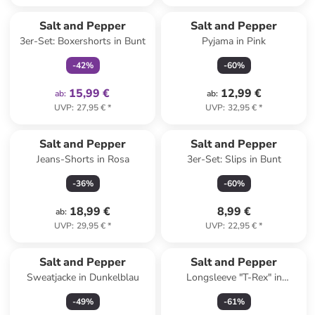
family
exklusiv
Salt and Pepper
Salt and Pepper
3er-Set: Boxershorts in Bunt
Pyjama in Pink
-
42
%
-
60
%
15,99 €
12,99 €
ab
:
ab
:
UVP
:
27,95 €
*
UVP
:
32,95 €
*
Salt and Pepper
Salt and Pepper
Jeans-Shorts in Rosa
3er-Set: Slips in Bunt
-
36
%
-
60
%
18,99 €
8,99 €
ab
:
UVP
:
29,95 €
*
UVP
:
22,95 €
*
Salt and Pepper
Salt and Pepper
Sweatjacke in Dunkelblau
Longsleeve "T-Rex" in
Anthrazit
-
49
%
-
61
%