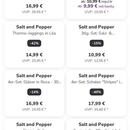
10,99 €
ab
:
regulär
16,99 €
9,99 €
ab
:
mit family
UVP
:
39,95 €
*
UVP
:
19,95 €
*
Salt and Pepper
Salt and Pepper
Thermo-Jeggings in Lila
3tlg. Set: Salz- &
Pfefferstreuer "Duo" in Grün/
-
42
%
-
15
%
Lila - (H)7 cm
14,99 €
10,99 €
UVP
:
25,95 €
*
UVP
:
12,95 €
*
Salt and Pepper
Salt and Pepper
4er-Set: Gläser in Rosa - 300
4er-Set: Schalen "Stripes" in
ml
Weiß/ Blau - (H)3,5 x Ø 23,5
-
14
%
-
49
%
cm
16,99 €
17,99 €
UVP
:
19,95 €
*
UVP
:
35,80 €
*
Salt and Pepper
Salt and Pepper