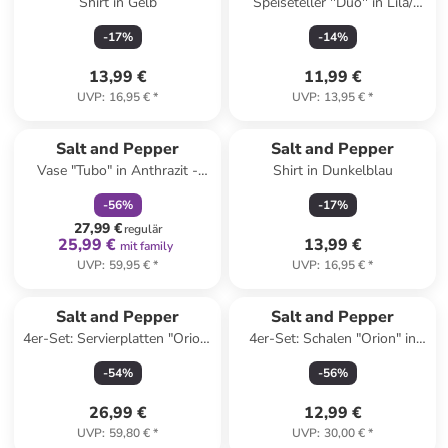
Shirt in Gelb
Speiseteller ''Duo'' in Lila/
Orange - Ø 26 cm
-
17
%
-
14
%
13,99 €
11,99 €
UVP
:
16,95 €
*
UVP
:
13,95 €
*
family
rabatt
Salt and Pepper
Salt and Pepper
Vase "Tubo" in Anthrazit -
Shirt in Dunkelblau
(H)38,5 x Ø 21 cm
-
56
%
-
17
%
27,99 €
regulär
25,99 €
13,99 €
mit family
UVP
:
59,95 €
*
UVP
:
16,95 €
*
Salt and Pepper
Salt and Pepper
4er-Set: Servierplatten "Orion"
4er-Set: Schalen "Orion" in
in Beige - (B)25 x (H)13 cm
Beige - (H)5 x Ø 10 cm
-
54
%
-
56
%
26,99 €
12,99 €
UVP
:
59,80 €
*
UVP
:
30,00 €
*