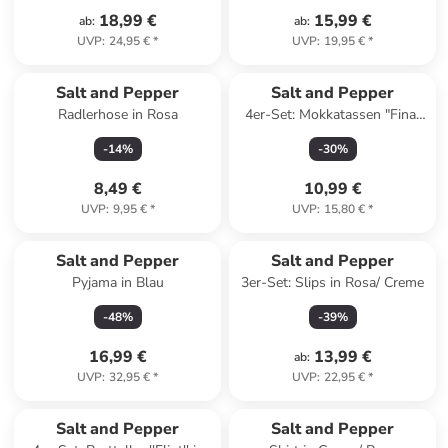
18,99 €
15,99 €
ab
:
ab
:
UVP
:
24,95 €
*
UVP
:
19,95 €
*
Salt and Pepper
Salt and Pepper
Radlerhose in Rosa
4er-Set: Mokkatassen "Fina"
in Weiß/ Schwarz - 90 ml
-
14
%
-
30
%
8,49 €
10,99 €
UVP
:
9,95 €
*
UVP
:
15,80 €
*
Salt and Pepper
Salt and Pepper
Pyjama in Blau
3er-Set: Slips in Rosa/ Creme
-
48
%
-
39
%
16,99 €
13,99 €
ab
:
UVP
:
32,95 €
*
UVP
:
22,95 €
*
Salt and Pepper
Salt and Pepper