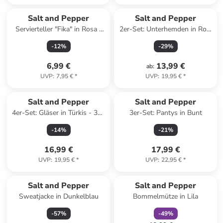
Salt and Pepper
Salt and Pepper
Servierteller "Fika" in Rosa -
2er-Set: Unterhemden in Rot/
(L)20 x (B)9 cm
Rosa
-
12
%
-
29
%
6,99 €
13,99 €
ab
:
UVP
:
7,95 €
*
UVP
:
19,95 €
*
Salt and Pepper
Salt and Pepper
4er-Set: Gläser in Türkis - 300
3er-Set: Pantys in Bunt
ml
-
14
%
-
21
%
16,99 €
17,99 €
UVP
:
19,95 €
*
UVP
:
22,95 €
*
family
rabatt
Salt and Pepper
Salt and Pepper
Sweatjacke in Dunkelblau
Bommelmütze in Lila
-
57
%
-
49
%