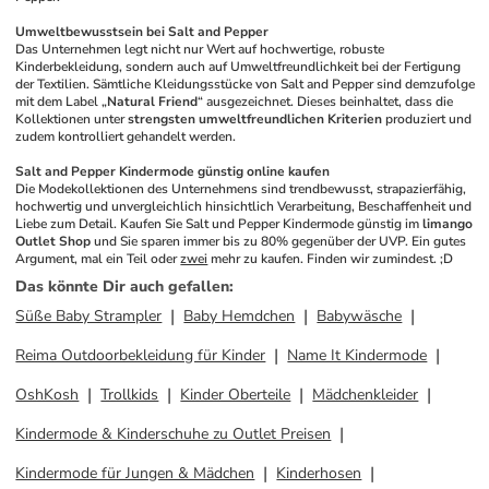
Umweltbewusstsein bei Salt and Pepper
Das Unternehmen legt nicht nur Wert auf hochwertige, robuste 
Kinderbekleidung, sondern auch auf Umweltfreundlichkeit bei der Fertigung 
der Textilien. Sämtliche Kleidungsstücke von Salt and Pepper sind demzufolge 
mit dem Label „
Natural Friend
“ ausgezeichnet. Dieses beinhaltet, dass die 
Kollektionen unter 
strengsten umweltfreundlichen Kriterien
 produziert und 
zudem kontrolliert gehandelt werden. 
Salt and Pepper Kindermode günstig online kaufen
Die Modekollektionen des Unternehmens sind trendbewusst, strapazierfähig, 
hochwertig und unvergleichlich hinsichtlich Verarbeitung, Beschaffenheit und 
Liebe zum Detail. Kaufen Sie Salt und Pepper Kindermode günstig im 
limango 
Outlet Shop
 und Sie sparen immer bis zu 80% gegenüber der UVP. Ein gutes 
Argument, mal ein Teil oder 
zwei
 mehr zu kaufen. Finden wir zumindest. ;D
Das könnte Dir auch gefallen
:
Süße Baby Strampler
Baby Hemdchen
Babywäsche
Reima Outdoorbekleidung für Kinder
Name It Kindermode
OshKosh
Trollkids
Kinder Oberteile
Mädchenkleider
Kindermode & Kinderschuhe zu Outlet Preisen
Kindermode für Jungen & Mädchen
Kinderhosen