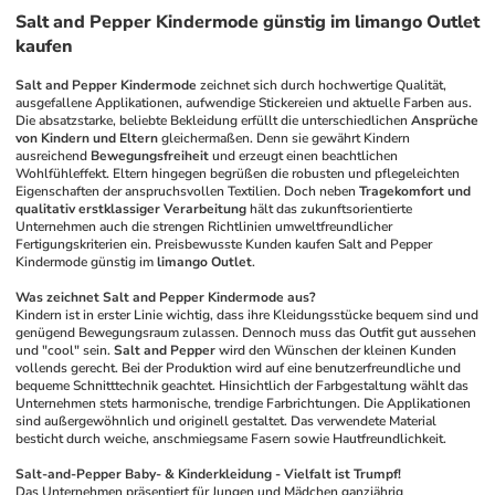
Salt and Pepper Kindermode günstig im limango Outlet
kaufen
Salt and Pepper Kindermode
 zeichnet sich durch hochwertige Qualität, 
ausgefallene Applikationen, aufwendige Stickereien und aktuelle Farben aus. 
Die absatzstarke, beliebte Bekleidung erfüllt die unterschiedlichen 
Ansprüche 
von Kindern und Eltern
 gleichermaßen. Denn sie gewährt Kindern 
ausreichend 
Bewegungsfreiheit
 und erzeugt einen beachtlichen 
Wohlfühleffekt. Eltern hingegen begrüßen die robusten und pflegeleichten 
Eigenschaften der anspruchsvollen Textilien. Doch neben 
Tragekomfort und 
qualitativ erstklassiger Verarbeitung
 hält das zukunftsorientierte 
Unternehmen auch die strengen Richtlinien umweltfreundlicher 
Fertigungskriterien ein. Preisbewusste Kunden kaufen Salt and Pepper 
Kindermode günstig im 
limango Outlet
. 
Was zeichnet Salt and Pepper Kindermode aus?
Kindern ist in erster Linie wichtig, dass ihre Kleidungsstücke bequem sind und 
genügend Bewegungsraum zulassen. Dennoch muss das Outfit gut aussehen 
und "cool" sein. 
Salt and Pepper
 wird den Wünschen der kleinen Kunden 
vollends gerecht. Bei der Produktion wird auf eine benutzerfreundliche und 
bequeme Schnitttechnik geachtet. Hinsichtlich der Farbgestaltung wählt das 
Unternehmen stets harmonische, trendige Farbrichtungen. Die Applikationen 
sind außergewöhnlich und originell gestaltet. Das verwendete Material 
besticht durch weiche, anschmiegsame Fasern sowie Hautfreundlichkeit.
Salt-and-Pepper Baby- & Kinderkleidung - Vielfalt ist Trumpf!
Das Unternehmen präsentiert für Jungen und Mädchen ganzjährig 