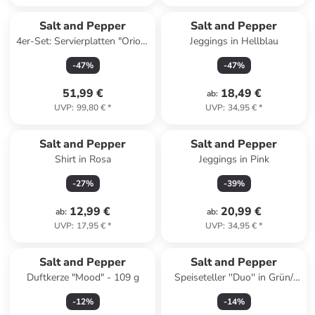
Salt and Pepper
Salt and Pepper
4er-Set: Servierplatten "Orion"
Jeggings in Hellblau
in Beige - (B)34 x (H)13 cm
-
47
%
-
47
%
51,99 €
18,49 €
ab
:
UVP
:
99,80 €
*
UVP
:
34,95 €
*
Salt and Pepper
Salt and Pepper
Shirt in Rosa
Jeggings in Pink
-
27
%
-
39
%
12,99 €
20,99 €
ab
:
ab
:
UVP
:
17,95 €
*
UVP
:
34,95 €
*
Salt and Pepper
Salt and Pepper
Duftkerze "Mood" - 109 g
Speiseteller ''Duo'' in Grün/
Lila - Ø 26 cm
-
12
%
-
14
%