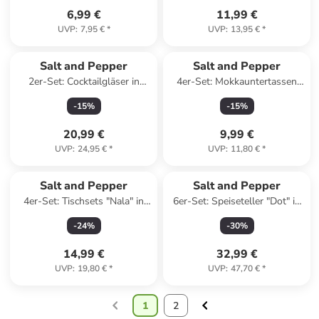
6,99 €
11,99 €
UVP
:
7,95 €
*
UVP
:
13,95 €
*
Salt and Pepper
Salt and Pepper
2er-Set: Cocktailgläser in
4er-Set: Mokkauntertassen
Transparent/ Blau/ Rot - 230
"Fina" in Weiß/ Schwarz - Ø
-
15
%
-
15
%
ml
12 cm
20,99 €
9,99 €
UVP
:
24,95 €
*
UVP
:
11,80 €
*
Salt and Pepper
Salt and Pepper
4er-Set: Tischsets "Nala" in
6er-Set: Speiseteller "Dot" in
Grün - Ø 36 cm
Mint - Ø 27,5 cm
-
24
%
-
30
%
14,99 €
32,99 €
UVP
:
19,80 €
*
UVP
:
47,70 €
*
1
2