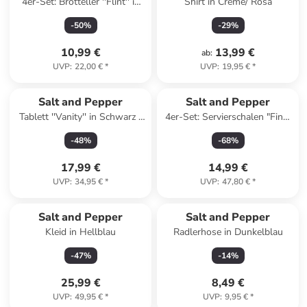
4er-Set: Brotteller ''Flint'' in
Shirt in Creme/ Rosa
Grün/ Grau - (L)15 x (B)13,5
-
50
%
-
29
%
cm
10,99 €
13,99 €
ab
:
UVP
:
22,00 €
*
UVP
:
19,95 €
*
Salt and Pepper
Salt and Pepper
Tablett ''Vanity'' in Schwarz -
4er-Set: Servierschalen "Fina"
(B)28 x (H)3 x (T)16 cm
in Weiß/ Schwarz - (H)5 x Ø
-
48
%
-
68
%
20 cm
17,99 €
14,99 €
UVP
:
34,95 €
*
UVP
:
47,80 €
*
Salt and Pepper
Salt and Pepper
Kleid in Hellblau
Radlerhose in Dunkelblau
-
47
%
-
14
%
25,99 €
8,49 €
UVP
:
49,95 €
*
UVP
:
9,95 €
*