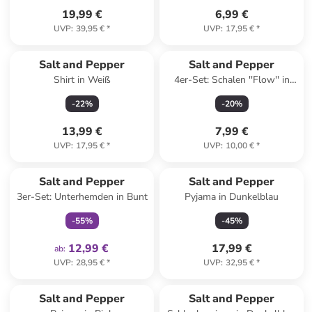
19,99 €
6,99 €
UVP
:
39,95 €
*
UVP
:
17,95 €
*
Salt and Pepper
Salt and Pepper
Shirt in Weiß
4er-Set: Schalen ''Flow'' in
Dunkelblau/ Weiß - (H)4 x Ø
-
22
%
-
20
%
6,5 cm
13,99 €
7,99 €
UVP
:
17,95 €
*
UVP
:
10,00 €
*
family
exklusiv
Salt and Pepper
Salt and Pepper
3er-Set: Unterhemden in Bunt
Pyjama in Dunkelblau
-
55
%
-
45
%
12,99 €
17,99 €
ab
:
UVP
:
28,95 €
*
UVP
:
32,95 €
*
Salt and Pepper
Salt and Pepper