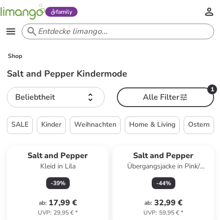
family
Shop
Salt and Pepper Kindermode
1
Beliebtheit
Alle Filter
SALE
Kinder
Weihnachten
Home & Living
Ostern
Salt and Pepper
Salt and Pepper
Kleid in Lila
Übergangsjacke in Pink/
Dunkelblau
-
39
%
-
44
%
17,99 €
32,99 €
ab
:
ab
:
UVP
:
29,95 €
*
UVP
:
59,95 €
*