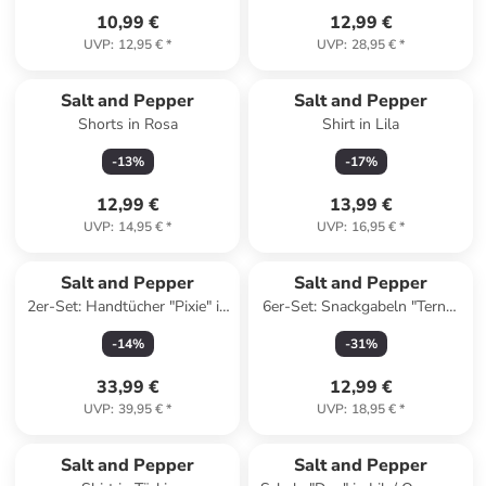
10,99 €
12,99 €
UVP
:
12,95 €
*
UVP
:
28,95 €
*
Salt and Pepper
Salt and Pepper
Shorts in Rosa
Shirt in Lila
-
13
%
-
17
%
12,99 €
13,99 €
UVP
:
14,95 €
*
UVP
:
16,95 €
*
Salt and Pepper
Salt and Pepper
2er-Set: Handtücher "Pixie" in
6er-Set: Snackgabeln "Terno"
Rot/ Pink - (L)100 x (B)50 cm
in Schwarz - (L)14 cm
-
14
%
-
31
%
33,99 €
12,99 €
UVP
:
39,95 €
*
UVP
:
18,95 €
*
Salt and Pepper
Salt and Pepper