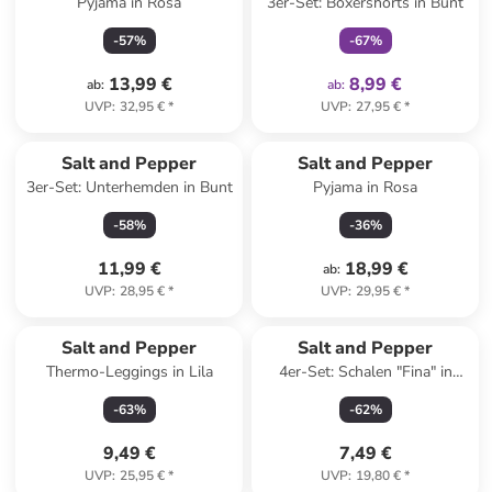
Pyjama in Rosa
3er-Set: Boxershorts in Bunt
-
57
%
-
67
%
13,99 €
8,99 €
ab
:
ab
:
UVP
:
32,95 €
*
UVP
:
27,95 €
*
Salt and Pepper
Salt and Pepper
3er-Set: Unterhemden in Bunt
Pyjama in Rosa
-
58
%
-
36
%
11,99 €
18,99 €
ab
:
UVP
:
28,95 €
*
UVP
:
29,95 €
*
Salt and Pepper
Salt and Pepper
Thermo-Leggings in Lila
4er-Set: Schalen "Fina" in
Weiß/ Schwarz - (H)4 x Ø 13
-
63
%
-
62
%
cm
9,49 €
7,49 €
UVP
:
25,95 €
*
UVP
:
19,80 €
*