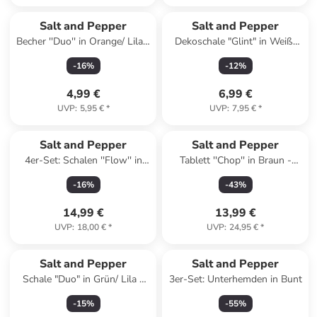
Salt and Pepper
Salt and Pepper
Becher ''Duo'' in Orange/ Lila -
Dekoschale "Glint" in Weiß/
270 ml
Gold - (H)5 x Ø 12 cm
-
16
%
-
12
%
4,99 €
6,99 €
UVP
:
5,95 €
*
UVP
:
7,95 €
*
Salt and Pepper
Salt and Pepper
4er-Set: Schalen ''Flow'' in
Tablett ''Chop'' in Braun -
Dunkelblau/ Weiß - (H)5 x Ø
(H)3,5 x Ø 25 cm
-
16
%
-
43
%
10 cm
14,99 €
13,99 €
UVP
:
18,00 €
*
UVP
:
24,95 €
*
Salt and Pepper
Salt and Pepper
Schale "Duo" in Grün/ Lila -
3er-Set: Unterhemden in Bunt
(H)5 x Ø 21 cm
-
15
%
-
55
%