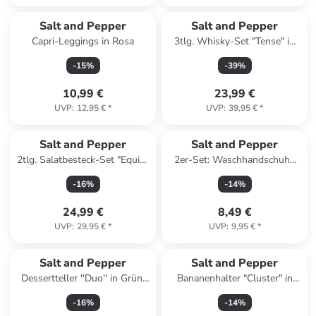
Salt and Pepper
Salt and Pepper
Capri-Leggings in Rosa
3tlg. Whisky-Set "Tense" in
Transparent
-
15
%
-
39
%
10,99 €
23,99 €
UVP
:
12,95 €
*
UVP
:
39,95 €
*
Salt and Pepper
Salt and Pepper
2tlg. Salatbesteck-Set "Equip"
2er-Set: Waschhandschuhe
in Silber - (L)28,5 cm
"Pixie" in Rot/ Pink - (L)21 x
-
16
%
-
14
%
(B)15 cm
24,99 €
8,49 €
UVP
:
29,95 €
*
UVP
:
9,95 €
*
Salt and Pepper
Salt and Pepper
Dessertteller ''Duo'' in Grün/
Bananenhalter "Cluster" in
Lila - Ø 18 cm
Schwarz - (H)27 cm
-
16
%
-
14
%