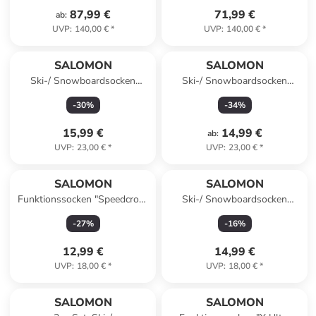
87,99 €
71,99 €
ab
:
UVP
:
140,00 €
*
UVP
:
140,00 €
*
SALOMON
SALOMON
Ski-/ Snowboardsocken
Ski-/ Snowboardsocken
"S/PRO" in Blau/ Schwarz
"S/S/MAX" in Schwarz/ Rot
-
30
%
-
34
%
15,99 €
14,99 €
ab
:
UVP
:
23,00 €
*
UVP
:
23,00 €
*
SALOMON
SALOMON
Funktionssocken "Speedcross
Ski-/ Snowboardsocken
Ankle" in Rot
"Gravel Crew" in Dunkelblau/
-
27
%
-
16
%
Rot
12,99 €
14,99 €
UVP
:
18,00 €
*
UVP
:
18,00 €
*
family
exklusiv
SALOMON
SALOMON