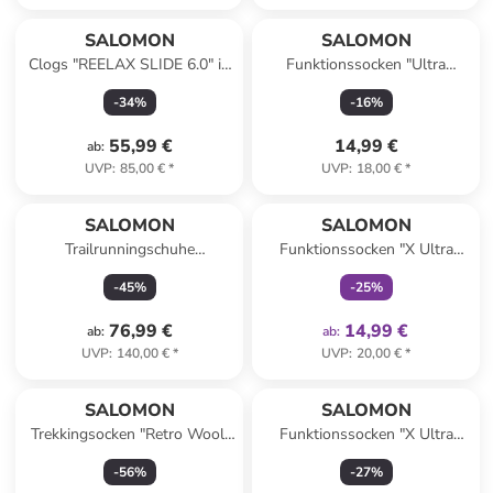
SALOMON
SALOMON
Clogs "REELAX SLIDE 6.0" in
Funktionssocken "Ultra
Schwarz
quarter" in Grau
-
34
%
-
16
%
55,99 €
14,99 €
ab
:
UVP
:
85,00 €
*
UVP
:
18,00 €
*
family
exklusiv
SALOMON
SALOMON
Trailrunningschuhe
Funktionssocken "X Ultra
"ALPHARIDE 2 GORE-TEX" in
Crew" in Anthrazit/ Grau
-
45
%
-
25
%
Anthrazit
76,99 €
14,99 €
ab
:
ab
:
UVP
:
140,00 €
*
UVP
:
20,00 €
*
SALOMON
SALOMON
Trekkingsocken "Retro Wool"
Funktionssocken "X Ultra
in Grau/ Blau
Quarter" in Khaki
-
56
%
-
27
%