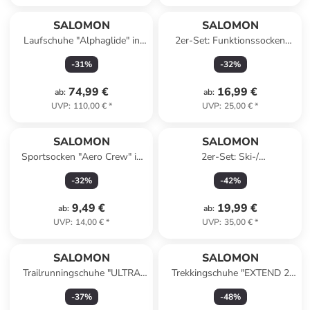
SALOMON
SALOMON
Laufschuhe "Alphaglide" in
2er-Set: Funktionssocken
Schwarz
"Access JR" in Schwarz/ Blau/
-
31
%
-
32
%
Rot
74,99 €
16,99 €
ab
:
ab
:
UVP
:
110,00 €
*
UVP
:
25,00 €
*
SALOMON
SALOMON
Sportsocken "Aero Crew" in
2er-Set: Ski-/
Schwarz/ Grau
Snowboardsocken "Access" in
-
32
%
-
42
%
Schwarz/ Grau
9,49 €
19,99 €
ab
:
ab
:
UVP
:
14,00 €
*
UVP
:
35,00 €
*
SALOMON
SALOMON
Trailrunningschuhe "ULTRA
Trekkingschuhe "EXTEND 2
FLOW 2" in Schwarz/ Rot
GORE-TEX" in Grau/ Grün
-
37
%
-
48
%