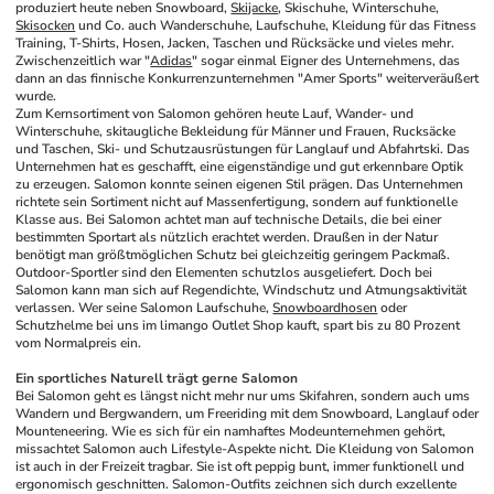
produziert heute neben Snowboard, 
Skijacke
, Skischuhe, Winterschuhe, 
Skisocken
 und Co. auch Wanderschuhe, Laufschuhe, Kleidung für das Fitness 
Training, T-Shirts, Hosen, Jacken, Taschen und Rücksäcke und vieles mehr. 
Zwischenzeitlich war "
Adidas
" sogar einmal Eigner des Unternehmens, das 
dann an das finnische Konkurrenzunternehmen "Amer Sports" weiterveräußert 
wurde. 
Zum Kernsortiment von Salomon gehören heute Lauf, Wander- und 
Winterschuhe, skitaugliche Bekleidung für Männer und Frauen, Rucksäcke 
und Taschen, Ski- und Schutzausrüstungen für Langlauf und Abfahrtski. Das 
Unternehmen hat es geschafft, eine eigenständige und gut erkennbare Optik 
zu erzeugen. Salomon konnte seinen eigenen Stil prägen. Das Unternehmen 
richtete sein Sortiment nicht auf Massenfertigung, sondern auf funktionelle 
Klasse aus. Bei Salomon achtet man auf technische Details, die bei einer 
bestimmten Sportart als nützlich erachtet werden. Draußen in der Natur 
benötigt man größtmöglichen Schutz bei gleichzeitig geringem Packmaß. 
Outdoor-Sportler sind den Elementen schutzlos ausgeliefert. Doch bei 
Salomon kann man sich auf Regendichte, Windschutz und Atmungsaktivität 
verlassen. Wer seine Salomon Laufschuhe, 
Snowboardhosen
 oder 
Schutzhelme bei uns im limango Outlet Shop kauft, spart bis zu 80 Prozent 
vom Normalpreis ein.
Ein sportliches Naturell trägt gerne Salomon
Bei Salomon geht es längst nicht mehr nur ums Skifahren, sondern auch ums 
Wandern und Bergwandern, um Freeriding mit dem Snowboard, Langlauf oder 
Mounteneering. Wie es sich für ein namhaftes Modeunternehmen gehört, 
missachtet Salomon auch Lifestyle-Aspekte nicht. Die Kleidung von Salomon 
ist auch in der Freizeit tragbar. Sie ist oft peppig bunt, immer funktionell und 
ergonomisch geschnitten. Salomon-Outfits zeichnen sich durch exzellente 