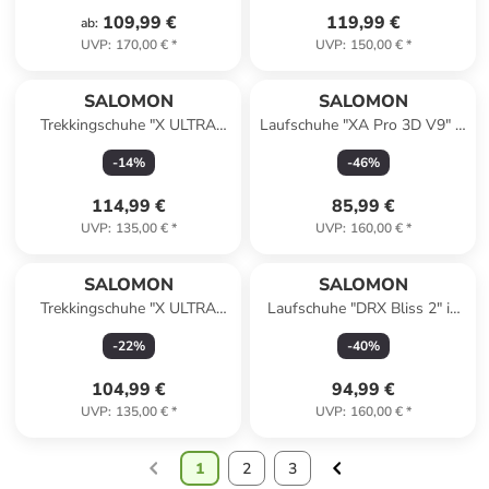
109,99 €
119,99 €
ab
:
UVP
:
170,00 €
*
UVP
:
150,00 €
*
SALOMON
SALOMON
Trekkingschuhe "X ULTRA
Laufschuhe "XA Pro 3D V9" in
360" in Grau
Beige
-
14
%
-
46
%
114,99 €
85,99 €
UVP
:
135,00 €
*
UVP
:
160,00 €
*
SALOMON
SALOMON
Trekkingschuhe "X ULTRA
Laufschuhe "DRX Bliss 2" in
360" in Grau
Limette/ Hellblau
-
22
%
-
40
%
104,99 €
94,99 €
UVP
:
135,00 €
*
UVP
:
160,00 €
*
1
2
3