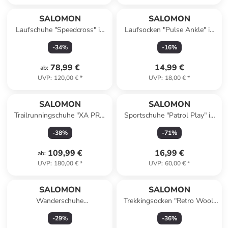
SALOMON
SALOMON
Laufschuhe "Speedcross" in
Laufsocken "Pulse Ankle" in
Schwarz/ Khaki
Grau/ Anthrazit
-
34
%
-
16
%
78,99 €
14,99 €
ab
:
UVP
:
120,00 €
*
UVP
:
18,00 €
*
SALOMON
SALOMON
Trailrunningschuhe "XA PRO
Sportschuhe "Patrol Play" in
3D V9 GTX LIFELONG" in
Dunkelblau
-
38
%
-
71
%
Schwarz
109,99 €
16,99 €
ab
:
UVP
:
180,00 €
*
UVP
:
60,00 €
*
SALOMON
SALOMON
Wanderschuhe
Trekkingsocken "Retro Wool"
"TECHAMPHIBIAN 5" in
in Grau
-
29
%
-
36
%
Anthrazit/ Rosa