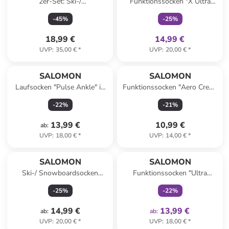
2er-Set: Ski-/
Funktionssocken "X Ultra
Snowboardsocken "Access" in
Crew" in Dunkelblau
-
45
%
-
25
%
Grau/ Schwarz
18,99 €
14,99 €
UVP
:
35,00 €
*
UVP
:
20,00 €
*
SALOMON
SALOMON
Laufsocken "Pulse Ankle" in
Funktionssocken "Aero Crew"
Dunkelblau/ Hellblau
in Schwarz
-
22
%
-
21
%
13,99 €
10,99 €
ab
:
UVP
:
18,00 €
*
UVP
:
14,00 €
*
family
exklusiv
SALOMON
SALOMON
Ski-/ Snowboardsocken
Funktionssocken "Ultra
"Access" in Creme/ Türkis
quarter" in Khaki
-
25
%
-
22
%
14,99 €
13,99 €
ab
:
ab
:
UVP
:
20,00 €
*
UVP
:
18,00 €
*