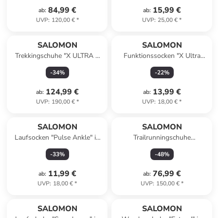
84,99 €
15,99 €
ab
:
ab
:
UVP
:
120,00 €
*
UVP
:
25,00 €
*
SALOMON
SALOMON
Trekkingschuhe "X ULTRA 5
Funktionssocken "X Ultra
MID GTX" in Braun/ Beige
Quarter" in Dunkelblau
-
34
%
-
22
%
124,99 €
13,99 €
ab
:
ab
:
UVP
:
190,00 €
*
UVP
:
18,00 €
*
SALOMON
SALOMON
Laufsocken "Pulse Ankle" in
Trailrunningschuhe
Creme
"EXAMOTION GORE-TEX" in
-
33
%
-
48
%
Schwarz
11,99 €
76,99 €
ab
:
ab
:
UVP
:
18,00 €
*
UVP
:
150,00 €
*
SALOMON
SALOMON