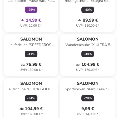
Laufsocken "Pulse Race Flag
Trekkingschuhe "Extegra GTX"
Crew" in Weiß/ Bunt
in Lila/ Anthrazit
-
25
%
-
40
%
14,99 €
89,99 €
ab
:
ab
:
UVP
:
20,00 €
*
UVP
:
150,00 €
*
SALOMON
SALOMON
Laufschuhe "SPEEDCROSS
Wanderschuhe "X ULTRA 5
PEAK GTX" in Schwarz
GTX" in Beige/ Lila/ Anthrazit
-
41
%
-
38
%
75,99 €
104,99 €
ab
:
ab
:
UVP
:
130,00 €
*
UVP
:
170,00 €
*
SALOMON
SALOMON
Laufschuhe "ULTRA GLIDE 4"
Sportsocken "Aero Crew" in
in Rosa
Orange
-
34
%
-
28
%
104,99 €
9,99 €
ab
:
UVP
:
160,00 €
*
UVP
:
14,00 €
*