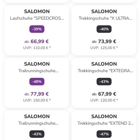
family
exklusiv
SALOMON
SALOMON
Laufschuhe "SPEEDCROSS
Trekkingschuhe "X ULTRA
PEAK" in Schwarz/ Lila
360" in Grau/ Lila
-
39
%
-
40
%
66,99 €
73,99 €
ab
:
ab
:
UVP
:
110,00 €
*
UVP
:
125,00 €
*
family
exklusiv
SALOMON
SALOMON
Trailrunningschuhe
Trekkingschuhe "EXTEGRA
"EXAMOTION GORE-TEX" in
GORE-TEX" in Grün/ Khaki
-
48
%
-
43
%
Schwarz/ Lila
77,99 €
67,99 €
ab
:
ab
:
UVP
:
150,00 €
*
UVP
:
120,00 €
*
SALOMON
SALOMON
Trailrunningschuhe
Trekkingschuhe "EXTEND 2
"SPEEDCROSS PEAK GORE-
GORE-TEX" in Grün
-
43
%
-
47
%
TEX" in Dunkelblau