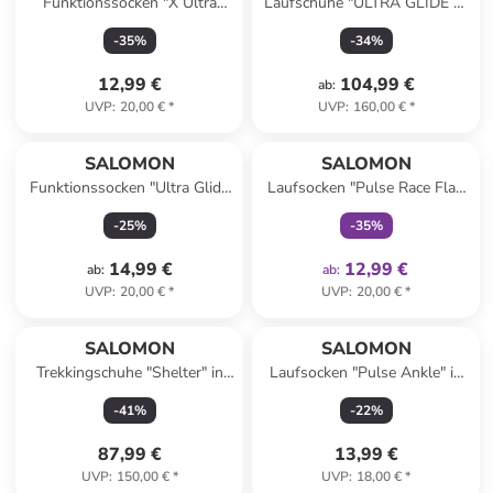
Funktionssocken "X Ultra
Laufschuhe "ULTRA GLIDE 4"
Crew" in Khaki
in Schwarz/ Lila
-
35
%
-
34
%
12,99 €
104,99 €
ab
:
UVP
:
20,00 €
*
UVP
:
160,00 €
*
family
exklusiv
SALOMON
SALOMON
Funktionssocken "Ultra Glide
Laufsocken "Pulse Race Flag
Ankle" in Grau
Crew" in Schwarz/ Bunt
-
25
%
-
35
%
14,99 €
12,99 €
ab
:
ab
:
UVP
:
20,00 €
*
UVP
:
20,00 €
*
SALOMON
SALOMON
Trekkingschuhe "Shelter" in
Laufsocken "Pulse Ankle" in
Anthrazit
Dunkelblau/ Weiß
-
41
%
-
22
%
87,99 €
13,99 €
UVP
:
150,00 €
*
UVP
:
18,00 €
*