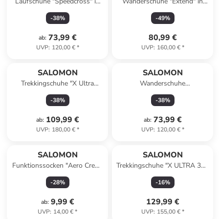
Laufschuhe "Speedcross" in
Wanderschuhe "Extend" in
Khaki
Schwarz/ Anthrazit
-
38
%
-
49
%
73,99 €
80,99 €
ab
:
UVP
:
120,00 €
*
UVP
:
160,00 €
*
SALOMON
SALOMON
Trekkingschuhe "X Ultra
Wanderschuhe
Snowpilot" in Anthrazit/
"TECHAMPHIBIAN 5" in Rosa
-
38
%
-
38
%
Schwarz
109,99 €
73,99 €
ab
:
ab
:
UVP
:
180,00 €
*
UVP
:
120,00 €
*
SALOMON
SALOMON
Funktionssocken "Aero Crew"
Trekkingschuhe "X ULTRA 360
in Anthrazit
GTX" in Schwarz/ Grau
-
28
%
-
16
%
9,99 €
129,99 €
ab
:
UVP
:
14,00 €
*
UVP
:
155,00 €
*