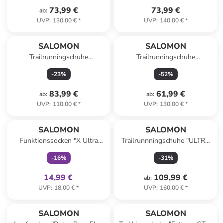
73,99 €
73,99 €
ab
:
UVP
:
130,00 €
*
UVP
:
140,00 €
*
SALOMON
SALOMON
Trailrunningschuhe
Trailrunningschuhe
"Speedcross Peak" in Schwarz
"EXAMOTION" in Schwarz
-
23
%
-
52
%
83,99 €
61,99 €
ab
:
ab
:
UVP
:
110,00 €
*
UVP
:
130,00 €
*
family
exklusiv
SALOMON
SALOMON
Funktionssocken "X Ultra
Trailrunnningschuhe "ULTRA
Quarter" in Dunkelblau
GLIDE 4" in Weiß/ Grau
-
16
%
-
31
%
14,99 €
109,99 €
ab
:
UVP
:
18,00 €
*
UVP
:
160,00 €
*
family
exklusiv
SALOMON
SALOMON