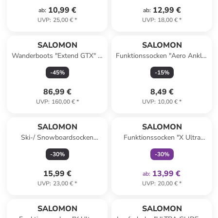
10,99 €
12,99 €
ab
:
ab
:
UVP
:
25,00 €
*
UVP
:
18,00 €
*
SALOMON
SALOMON
Wanderboots "Extend GTX" in
Funktionssocken "Aero Ankle"
Schwarz
in Weiß/ Grau
-
45
%
-
15
%
86,99 €
8,49 €
UVP
:
160,00 €
*
UVP
:
10,00 €
*
family
exklusiv
SALOMON
SALOMON
Ski-/ Snowboardsocken
Funktionssocken "X Ultra
"S/S/MAX" in Schwarz/
Crew" in Schwarz
-
30
%
-
30
%
Dunkelblau
15,99 €
13,99 €
ab
:
UVP
:
23,00 €
*
UVP
:
20,00 €
*
SALOMON
SALOMON