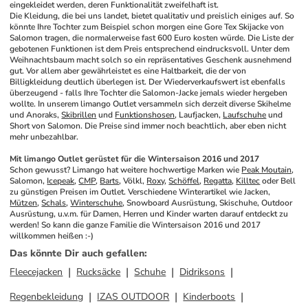
eingekleidet werden, deren Funktionalität zweifelhaft ist. 
Die Kleidung, die bei uns landet, bietet qualitativ und preislich einiges auf. So 
könnte Ihre Tochter zum Beispiel schon morgen eine Gore Tex Skijacke von 
Salomon tragen, die normalerweise fast 600 Euro kosten würde. Die Liste der 
gebotenen Funktionen ist dem Preis entsprechend eindrucksvoll. Unter dem 
Weihnachtsbaum macht solch so ein repräsentatives Geschenk ausnehmend 
gut. Vor allem aber gewährleistet es eine Haltbarkeit, die der von 
Billigkleidung deutlich überlegen ist. Der Wiederverkaufswert ist ebenfalls 
überzeugend - falls Ihre Tochter die Salomon-Jacke jemals wieder hergeben 
wollte. In unserem limango Outlet versammeln sich derzeit diverse Skihelme 
und Anoraks, 
Skibrillen
 und 
Funktionshosen
, Laufjacken, 
Laufschuhe
 und 
Short von Salomon. Die Preise sind immer noch beachtlich, aber eben nicht 
mehr unbezahlbar.
Mit limango Outlet gerüstet für die Wintersaison 2016 und 2017
Schon gewusst? Limango hat weitere hochwertige Marken wie 
Peak Moutain
, 
Salomon, 
Icepeak
, 
CMP
, 
Barts
, Völkl, 
Roxy
, 
Schöffel
, 
Regatta
, 
Killtec
 oder Bell 
zu günstigen Preisen im Outlet. Verschiedene Winterartikel wie Jacken, 
Mützen
, 
Schals
, 
Winterschuhe
, Snowboard Ausrüstung, Skischuhe, Outdoor 
Ausrüstung, u.v.m. für Damen, Herren und Kinder warten darauf entdeckt zu 
werden! So kann die ganze Familie die Wintersaison 2016 und 2017 
willkommen heißen :-)
Das könnte Dir auch gefallen
:
Fleecejacken
Rucksäcke
Schuhe
Didriksons
Regenbekleidung
IZAS OUTDOOR
Kinderboots