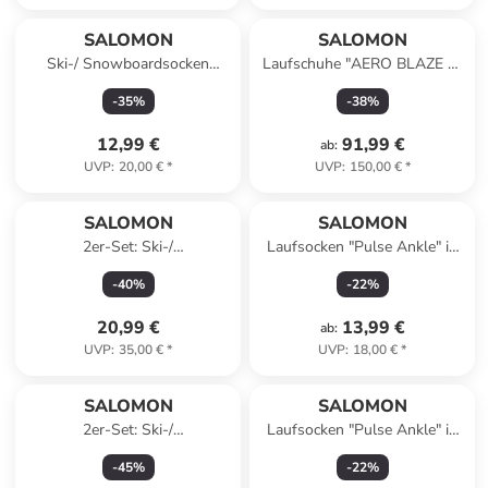
SALOMON
SALOMON
Ski-/ Snowboardsocken
Laufschuhe "AERO BLAZE 3"
"Access" in Blau/ Weiß
in Schwarz
-
35
%
-
38
%
12,99 €
91,99 €
ab
:
UVP
:
20,00 €
*
UVP
:
150,00 €
*
SALOMON
SALOMON
2er-Set: Ski-/
Laufsocken "Pulse Ankle" in
Snowboardsocken "Access" in
Schwarz/ Rot
-
40
%
-
22
%
Schwarz/ Blau
20,99 €
13,99 €
ab
:
UVP
:
35,00 €
*
UVP
:
18,00 €
*
SALOMON
SALOMON
2er-Set: Ski-/
Laufsocken "Pulse Ankle" in
Snowboardsocken "Access" in
Dunkelblau/ Blau
-
45
%
-
22
%
Schwarz/ Blau