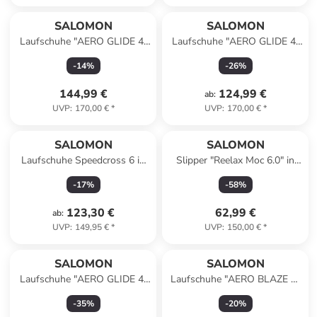
SALOMON
SALOMON
Laufschuhe "AERO GLIDE 4"
Laufschuhe "AERO GLIDE 4"
in Blau/ Pink/ Schwarz
in Schwarz/ Grau
-
14
%
-
26
%
144,99 €
124,99 €
ab
:
UVP
:
170,00 €
*
UVP
:
170,00 €
*
SALOMON
SALOMON
Laufschuhe Speedcross 6 in
Slipper "Reelax Moc 6.0" in
grau
Schwarz
-
17
%
-
58
%
123,30 €
62,99 €
ab
:
UVP
:
149,95 €
*
UVP
:
150,00 €
*
SALOMON
SALOMON
Laufschuhe "AERO GLIDE 4"
Laufschuhe "AERO BLAZE 3"
in Gelb/ Grau
in Creme/ Khaki
-
35
%
-
20
%