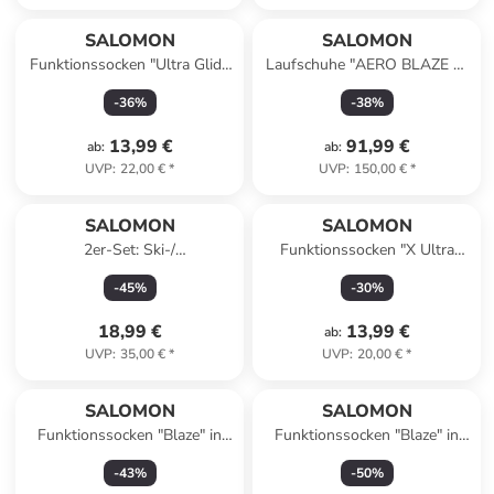
SALOMON
SALOMON
Funktionssocken "Ultra Glide
Laufschuhe "AERO BLAZE 3"
Crew" in Grau
in Blau
-
36
%
-
38
%
13,99 €
91,99 €
ab
:
ab
:
UVP
:
22,00 €
*
UVP
:
150,00 €
*
SALOMON
SALOMON
2er-Set: Ski-/
Funktionssocken "X Ultra
Snowboardsocken "Access" in
Crew" in Schwarz
-
45
%
-
30
%
Blau/ Creme
18,99 €
13,99 €
ab
:
UVP
:
35,00 €
*
UVP
:
20,00 €
*
SALOMON
SALOMON
Funktionssocken "Blaze" in
Funktionssocken "Blaze" in
Dunkelblau in Dunkelblau
Dunkelblau
-
43
%
-
50
%