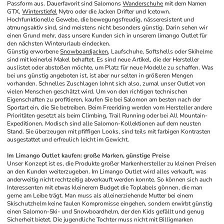
Passform aus. Dauerfavorit sind Salomons 
Wanderschuhe
 mit dem Namen 
GTX, 
Winterstiefel
 Nytro oder die Jacken Drifter und Icetown. 
Hochfunktionelle Gewebe, die bewegungsfreudig, nässeresistent und 
atmungsaktiv sind, sind meistens nicht besonders günstig. Darin sehen wir 
einen Grund mehr, dass unsere Kunden sich in unserem limango Outlet für 
den nächsten Winterurlaub eindecken. 
Günstig erworbene 
Snowboardjacken
, Laufschuhe, Softshells oder Skihelme 
sind mit keinerlei Makel behaftet. Es sind neue Artikel, die der Hersteller 
auslistet oder abstoßen möchte, um Platz für neue Modelle zu schaffen. Was 
bei uns günstig angeboten ist, ist aber nur selten in größeren Mengen 
vorhanden. Schnelles Zuschlagen lohnt sich also, zumal unser Outlet von 
vielen Menschen geschätzt wird. Um von den richtigen technischen 
Eigenschaften zu profitieren, kaufen Sie bei Salomon am besten nach der 
Sportart ein, die Sie betreiben. Beim Freeriding werden vom Hersteller andere 
Prioritäten gesetzt als beim Climbing, Trail Running oder bei All Mountain-
Expeditionen. Modisch sind alle Salomon-Kollektionen auf dem neusten 
Stand. Sie überzeugen mit pfiffigen Looks, sind teils mit farbigen Kontrasten 
ausgestattet und erfreulich leicht im Gewicht.
Im Limango Outlet kaufen: große Marken, günstige Preise
Unser Konzept ist es, die Produkte großer Markenhersteller zu kleinen Preisen 
an den Kunden weiterzugeben. Im Limango Outlet wird alles verkauft, was 
anderweitig nicht rechtzeitig abverkauft werden konnte. So können sich auch 
Interessenten mit etwas kleinerem Budget die Toplabels gönnen, die man 
gerne am Leibe trägt. Man muss als alleinerziehende Mutter bei einem 
Skischutzhelm keine faulen Kompromisse eingehen, sondern erwirbt günstig 
einen Salomon-Ski- und Snowboardhelm, der den Kids gefällt und genug 
Sicherheit bietet. Die jugendliche Tochter muss nicht mit Billigmarken 