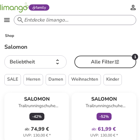
family
Shop
Salomon
1
Beliebtheit
Alle Filter
SALE
Herren
Damen
Weihnachten
Kinder
family
exklusiv
SALOMON
SALOMON
Trailrunningschuhe
Trailrunningschuhe
"SPEEDCROSS PEAK GTX" in
"EXAMOTION" in Grün/ Grau
-
42
%
-
52
%
Dunkelblau
74,99 €
61,99 €
ab
:
ab
:
UVP
:
130,00 €
*
UVP
:
130,00 €
*