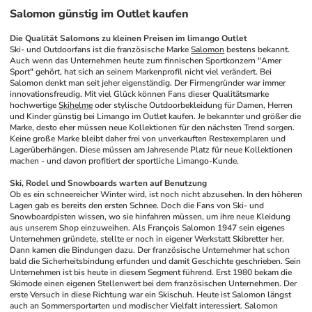
Salomon günstig im Outlet kaufen
Die Qualität Salomons zu kleinen Preisen im limango Outlet
Ski- und Outdoorfans ist die französische Marke 
Salomon
 bestens bekannt. 
Auch wenn das Unternehmen heute zum finnischen Sportkonzern "Amer 
Sport" gehört, hat sich an seinem Markenprofil nicht viel verändert. Bei 
Salomon denkt man seit jeher eigenständig. Der Firmengründer war immer 
innovationsfreudig. Mit viel Glück können Fans dieser Qualitätsmarke 
hochwertige 
Skihelme
 oder stylische Outdoorbekleidung für Damen, Herren 
und Kinder günstig bei Limango im Outlet kaufen. Je bekannter und größer die 
Marke, desto eher müssen neue Kollektionen für den nächsten Trend sorgen. 
Keine große Marke bleibt daher frei von unverkauften Restexemplaren und 
Lagerüberhängen. Diese müssen am Jahresende Platz für neue Kollektionen 
machen - und davon profitiert der sportliche Limango-Kunde. 
Ski, Rodel und Snowboards warten auf Benutzung
Ob es ein schneereicher Winter wird, ist noch nicht abzusehen. In den höheren 
Lagen gab es bereits den ersten Schnee. Doch die Fans von Ski- und 
Snowboardpisten wissen, wo sie hinfahren müssen, um ihre neue Kleidung 
aus unserem Shop einzuweihen. Als François Salomon 1947 sein eigenes 
Unternehmen gründete, stellte er noch in eigener Werkstatt Skibretter her. 
Dann kamen die Bindungen dazu. Der französische Unternehmer hat schon 
bald die Sicherheitsbindung erfunden und damit Geschichte geschrieben. Sein 
Unternehmen ist bis heute in diesem Segment führend. Erst 1980 bekam die 
Skimode einen eigenen Stellenwert bei dem französischen Unternehmen. Der 
erste Versuch in diese Richtung war ein Skischuh. Heute ist Salomon längst 
auch an Sommersportarten und modischer Vielfalt interessiert. Salomon 