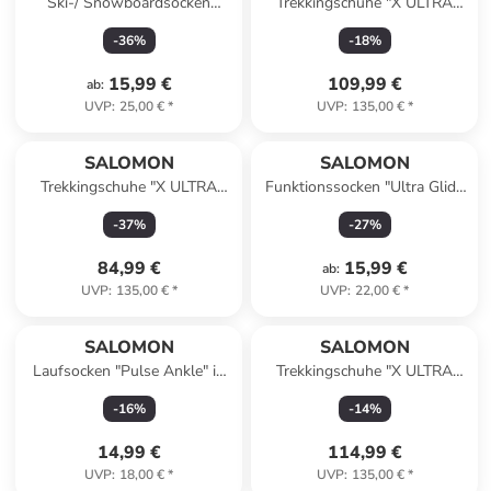
Ski-/ Snowboardsocken
Trekkingschuhe "X ULTRA
"MTN" in Schwarz
360" in Grau
-
36
%
-
18
%
15,99 €
109,99 €
ab
:
UVP
:
25,00 €
*
UVP
:
135,00 €
*
SALOMON
SALOMON
Trekkingschuhe "X ULTRA
Funktionssocken "Ultra Glide
360" in Grau
Crew" in Schwarz/ Rot
-
37
%
-
27
%
84,99 €
15,99 €
ab
:
UVP
:
135,00 €
*
UVP
:
22,00 €
*
SALOMON
SALOMON
Laufsocken "Pulse Ankle" in
Trekkingschuhe "X ULTRA
Khaki/ Braun
360" in Grau
-
16
%
-
14
%
14,99 €
114,99 €
UVP
:
18,00 €
*
UVP
:
135,00 €
*