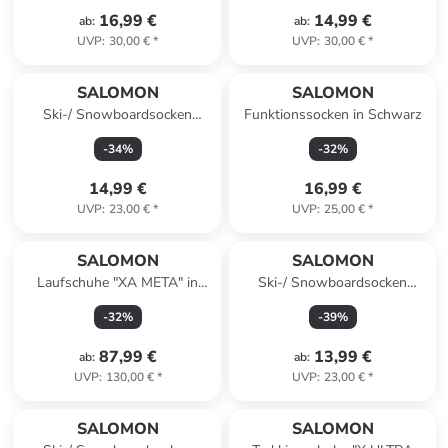
16,99 €
14,99 €
ab
:
ab
:
UVP
:
30,00 €
*
UVP
:
30,00 €
*
SALOMON
SALOMON
Ski-/ Snowboardsocken
Funktionssocken in Schwarz
"S/S/MAX" in Blau/ Schwarz
-
34
%
-
32
%
14,99 €
16,99 €
UVP
:
23,00 €
*
UVP
:
25,00 €
*
SALOMON
SALOMON
Laufschuhe "XA META" in
Ski-/ Snowboardsocken
Schwarz
"S/PRO" in Blau
-
32
%
-
39
%
87,99 €
13,99 €
ab
:
ab
:
UVP
:
130,00 €
*
UVP
:
23,00 €
*
SALOMON
SALOMON