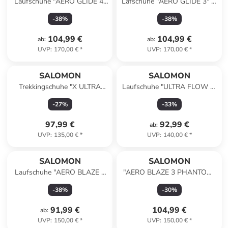
Laufschuhe "AERO GLIDE 4"
Lafschuhe "AERO GLIDE 3" in
in Grün
Grau
-
38
%
-
38
%
104,99 €
104,99 €
ab
:
ab
:
UVP
:
170,00 €
*
UVP
:
170,00 €
*
SALOMON
SALOMON
Trekkingschuhe "X ULTRA
Laufschuhe "ULTRA FLOW 2"
360" in Grau
in Schwarz/ Blau
-
27
%
-
33
%
97,99 €
92,99 €
ab
:
UVP
:
135,00 €
*
UVP
:
140,00 €
*
SALOMON
SALOMON
Laufschuhe "AERO BLAZE 3
"AERO BLAZE 3 PHANTOM"
GRVL" in Schwarz
in Anthrazit
-
38
%
-
30
%
91,99 €
104,99 €
ab
:
UVP
:
150,00 €
*
UVP
:
150,00 €
*