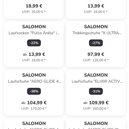
18,99 €
13,99 €
UVP
:
35,00 €
*
UVP
:
18,00 €
*
SALOMON
SALOMON
Laufsocken "Pulse Ankle" in
Trekkingschuhe "X ULTRA
Anthrazit/ Schwarz
360" in Grau
-
22
%
-
27
%
13,99 €
97,99 €
ab
:
UVP
:
18,00 €
*
UVP
:
135,00 €
*
SALOMON
SALOMON
Laufschuhe "AERO GLIDE 4"
Laufschuhe "ELIXIR ACTIV
in Schwarz/ Lila
GTX" in Grau/ Dunkelblau/
-
38
%
-
31
%
Khaki
104,99 €
109,99 €
ab
:
ab
:
UVP
:
170,00 €
*
UVP
:
160,00 €
*
SALOMON
SALOMON