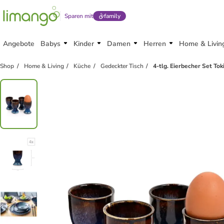
Sparen mit
family
Angebote
Babys
Kinder
Damen
Herren
Home & Livin
Shop
Home & Living
Küche
Gedeckter Tisch
4-tlg. Eierbecher Set To