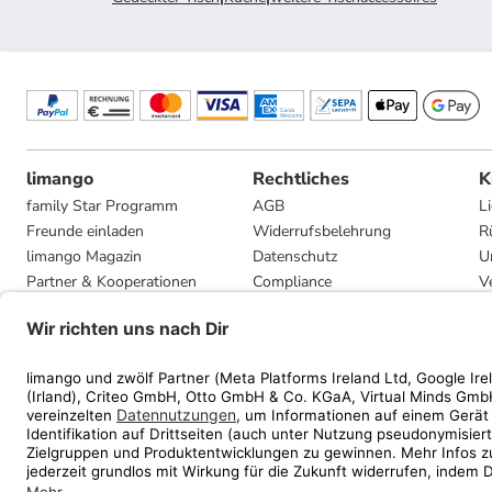
limango
Rechtliches
K
family Star Programm
AGB
L
Freunde einladen
Widerrufsbelehrung
R
limango Magazin
Datenschutz
U
Partner & Kooperationen
Compliance
V
Jobs
Impressum
G
Presse
Privatsphäre-Einstellungen
Mediadaten
Geschenkgutscheinbedingungen