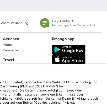
Help Center
ichere Verbindung
Jetzt auch per Live-Chat erreichbar!
Aktionen
limango app
Aktuell
Demnächst
Travel
Reiseangebote
limango.nl
limango.pl