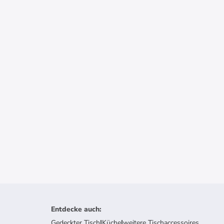
Entdecke auch
:
Gedeckter Tisch
|
Küche
|
weitere Tischaccessoires