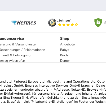
S
undenservice
Shop
ieferung & Versandkosten
Angebote
ücksendungen / Reklamationen
Babys
mwelt & Entsorgung
Kinder
ertrag widerrufen
Damen
esetzliche Gewährleistung und Reparatur
Herren
Wohnen
Trachten
Marken