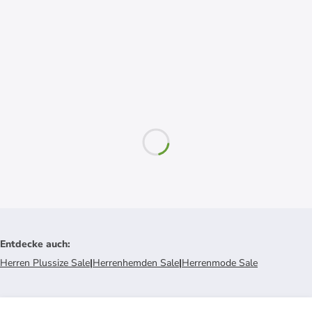
Entdecke auch
:
Herren Plussize Sale
|
Herrenhemden Sale
|
Herrenmode Sale