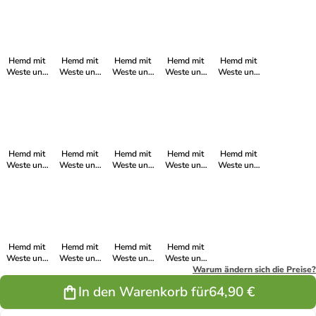
Weiß /
Khaki
Navy
Pink
Hell Blau
Schwarz
Hemd mit
Hemd mit
Hemd mit
Hemd mit
Hemd mit
Weste und
Weste und
Weste und
Weste und
Weste und
Krawatte in
Krawatte in
Krawatte in
Krawatte in
Krawatte in
Schwarz /
Schwarz /
Beige
Schwarz / Sax
Sax
Lila
Gelb
Hemd mit
Hemd mit
Hemd mit
Hemd mit
Hemd mit
Weste und
Weste und
Weste und
Weste und
Weste und
Krawatte in
Krawatte in
Krawatte in
Krawatte in
Krawatte in
Schwarz /
Schwarz / Rot
Schwarz /
Bordo
Schwarz /
Grün
Khaki
Weiß
Hemd mit
Hemd mit
Hemd mit
Hemd mit
Weste und
Weste und
Weste und
Weste und
Krawatte in
Krawatte in
Krawatte in
Krawatte in
Warum ändern sich die Preise?
Schwarz /
Anthrazit
Schwarz
Orange
In den Warenkorb für
64,90 €
Grau