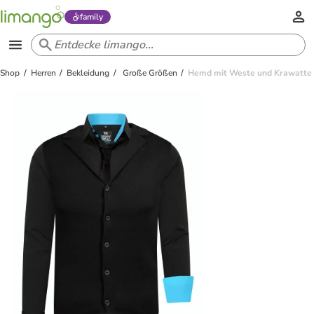
family
Shop
Herren
Bekleidung
Große Größen
Hemd mit Weste und Krawatte i