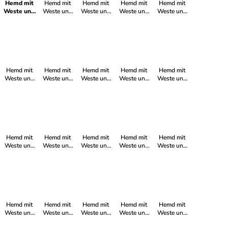
Hemd mit
Hemd mit
Hemd mit
Hemd mit
Hemd mit
Weste und
Weste und
Weste und
Weste und
Weste und
Krawatte in
Krawatte in
Krawatte in
Krawatte in
Krawatte in
Schwarz /
Blau
Grün
Lila
Weiß
Türkis
Hemd mit
Hemd mit
Hemd mit
Hemd mit
Hemd mit
Weste und
Weste und
Weste und
Weste und
Weste und
Krawatte in
Krawatte in
Krawatte in
Krawatte in
Krawatte in
Hell Grau
Rot
Gelb
Türkis
Braun
Hemd mit
Hemd mit
Hemd mit
Hemd mit
Hemd mit
Weste und
Weste und
Weste und
Weste und
Weste und
Krawatte in
Krawatte in
Krawatte in
Krawatte in
Krawatte in
Schwarz /
Petrol
Rosa
Schwarz /
Grau
Orange
Pink
Hemd mit
Hemd mit
Hemd mit
Hemd mit
Hemd mit
Weste und
Weste und
Weste und
Weste und
Weste und
Krawatte in
Krawatte in
Krawatte in
Krawatte in
Krawatte in