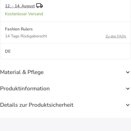
12. - 14. August
Kostenloser Versand
Fashion Rulers
14 Tage Rückgaberecht
Zu den FAQs
DE
Material & Pflege
Produktinformation
Details zur Produktsicherheit