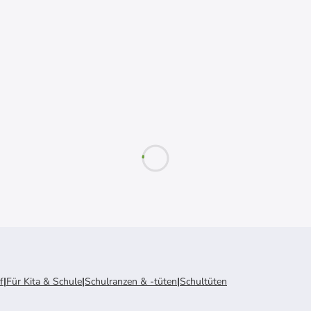
f
|
Für Kita & Schule
|
Schulranzen & -tüten
|
Schultüten