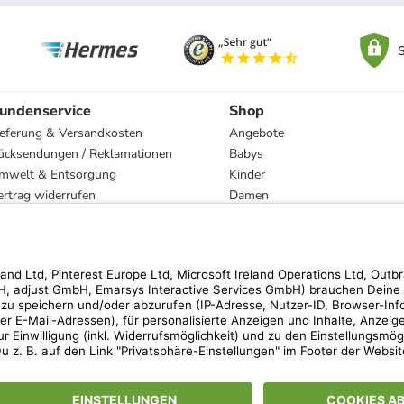
S
undenservice
Shop
ieferung & Versandkosten
Angebote
ücksendungen / Reklamationen
Babys
mwelt & Entsorgung
Kinder
ertrag widerrufen
Damen
esetzliche Gewährleistung und Reparatur
Herren
Wohnen
Trachten
Marken
hen der unverbindlichen Preisempfehlung des Herstellers. Prozentangaben beziehen s
 Teilnahmebedingungen unserer Freunde-werben-Freunde-Aktionen findest Du unter