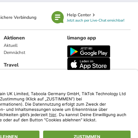
Help Center
ichere Verbindung
Jetzt auch per Live-Chat erreichbar!
Aktionen
limango app
Aktuell
Demnächst
Travel
Reiseangebote
limango.nl
limango.pl
ich auf den Streichpreis.
www.limango.de/einladen