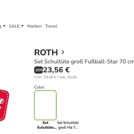
g
SALE
Marken
Travel
ROTH
Set Schultüte groß Fußball-Star 70 cm
23,56 €
-
20
%
UVP
:
29,49 €
*
inkl. MwSt.
Color
Set
Set Schultüte
Schultüte
groß Hai 70
groß
cm, Folie mit