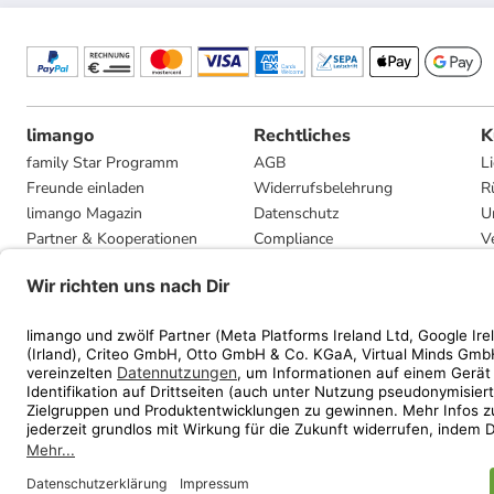
limango
Rechtliches
K
family Star Programm
AGB
L
Freunde einladen
Widerrufsbelehrung
R
limango Magazin
Datenschutz
U
Partner & Kooperationen
Compliance
V
Jobs
Impressum
G
Presse
Privatsphäre-Einstellungen
Mediadaten
Geschenkgutscheinbedingungen
* Streichpreise entsprec
ᵃ Die jeweils aktuellen