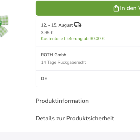
Fußball-Star
Schleife in
In den
70 cm mit
Bunt
Schleife in
Bunt
12. - 15. August
3,95 €
Kostenlose Lieferung ab 30,00 €
ROTH Gmbh
14 Tage Rückgaberecht
DE
Produktinformation
Details zur Produktsicherheit