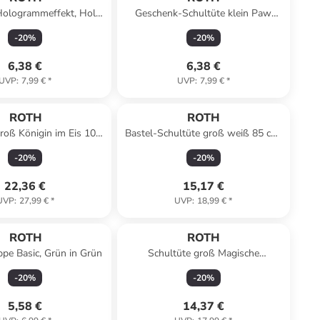
Hologrammeffekt, Holo
Geschenk-Schultüte klein Paw
ircles in Bunt
Patrol 50 cm in Bunt
-
20
%
-
20
%
6,38 €
6,38 €
UVP
:
7,99 €
*
UVP
:
7,99 €
*
ROTH
ROTH
roß Königin im Eis 100
Bastel-Schultüte groß weiß 85 cm,
cm in Blau
Tüllverschluss in Weiß
-
20
%
-
20
%
22,36 €
15,17 €
UVP
:
27,99 €
*
UVP
:
18,99 €
*
ROTH
ROTH
pe Basic, Grün in Grün
Schultüte groß Magische
Meerjungfrau 70 cm in Blau
-
20
%
-
20
%
5,58 €
14,37 €