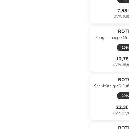
7,98
UVP
:
9,9
ROT
Zeugnismappe Mon
Folieneffekt
-
20
%
12,78
UVP
:
15,9
ROT
Schultüte groß Fuß
Bunt
-
20
%
22,36
UVP
:
27,9
ROT