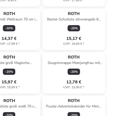
UVP
:
6,99 €
*
UVP
:
17,99 €
*
ROTH
ROTH
groß Weltraum 70 cm in
Bastel-Schultüte zitronengelb 85
Bunt
cm, Tüllverschluss in Gelb
-
20
%
-
20
%
14,37 €
15,17 €
UVP
:
17,99 €
*
UVP
:
18,99 €
*
ROTH
ROTH
üte groß Magische
Zeugnismappe Meerjungfrau mit
gfrau 85 cm in Blau
Glitzereffekt in Bunt
-
20
%
-
20
%
15,97 €
12,78 €
UVP
:
19,99 €
*
UVP
:
15,99 €
*
ROTH
ROTH
ultüte groß weiß 70 cm
Puzzle-Adventskalender für Minis,
schluss gelb in Weiß
54 Teile in Bunt
-
20
%
-
20
%