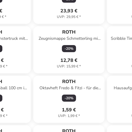
 €
23,93 €
9 €
*
UVP
:
29,95 €
*
H
ROTH
stertruck mit
Zeugnismappe Schmetterling mit
Scribble Ti
 in Bunt
Glitzereffekt in Bunt
Bindung 
-
20
%
 €
12,78 €
9 €
*
UVP
:
15,99 €
*
H
ROTH
ball 100 cm in
Oktavheft Fredo & Fitzi - für die
Hausaufga
Grundschule, liniert in Bunt
clevere Fau
-
20
%
 €
1,59 €
9 €
*
UVP
:
1,99 €
*
H
ROTH