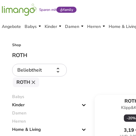
Sparen mit
family
Angebote
Babys
Kinder
Damen
Herren
Home & Livin
Shop
ROTH
Beliebtheit
ROTH
Babys
ROT
Kinder
Klipp&K
Damen
Grundschulaufgaben
-
20
%
in Bu
Herren
Home & Living
3,19