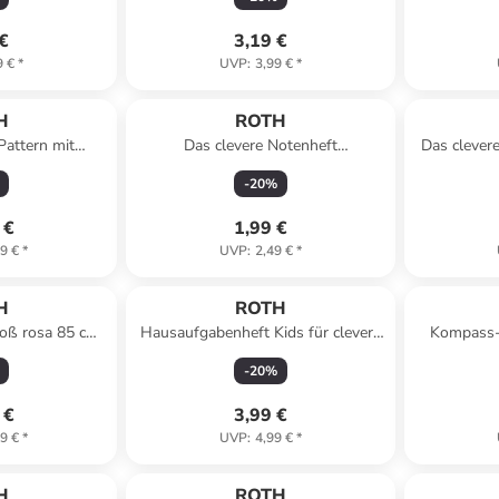
 €
3,19 €
9 €
*
UVP
:
3,99 €
*
H
ROTH
attern mit
Das clevere Notenheft
Das clever
la Paradise in
"Notenschlüssel türkis" Querformat
Hoc
-
20
%
in Grün
 €
1,99 €
9 €
*
UVP
:
2,49 €
*
H
ROTH
roß rosa 85 cm,
Hausaufgabenheft Kids für clevere
Kompass-
hluss in Rosa
Faule, Pferd in Bunt
Klasse Ta
-
20
%
 €
3,99 €
9 €
*
UVP
:
4,99 €
*
H
ROTH