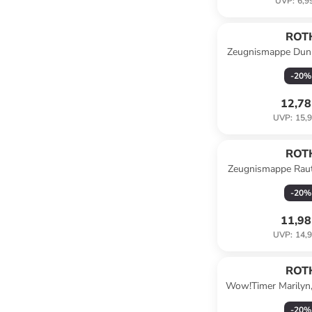
UVP
:
6,9
ROT
Zeugnismappe Dunk
-
20
%
12,78
UVP
:
15,9
ROT
Zeugnismappe Raute
Bunt
-
20
%
11,98
UVP
:
14,9
ROT
Wow!Timer Marilyn, 
-
20
%