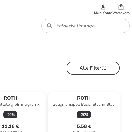
Mein Konto
Warenkorb
Alle Filter
ROTH
ROTH
ultüte groß maigrün 70
Zeugnismappe Basic, Blau in Blau
erschluss weiß in Grün
-
20
%
-
20
%
11,18 €
5,58 €