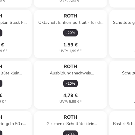
9 €
*
UVP
:
7,99 €
*
H
ROTH
plan Steck Fix,
Oktavheft Einhornportrait - für die
Schultüte 
 A3 in Bunt
Grundschule, liniert in Rosa
-
20
%
 €
1,59 €
9 €
*
UVP
:
1,99 €
*
H
ROTH
tüte klein
Ausbildungsnachweis
Schult
, eckig in Bunt
kaufmännisch A4, geklammert in
Meerjun
-
20
%
Blau
 €
4,79 €
9 €
*
UVP
:
5,99 €
*
H
ROTH
ein gelb 50 cm,
Geschenk-Schultüte klein
Bastel-Sch
s in Gelb
Fußballstar 50 cm, eckig in Bunt
Filzver
-
20
%