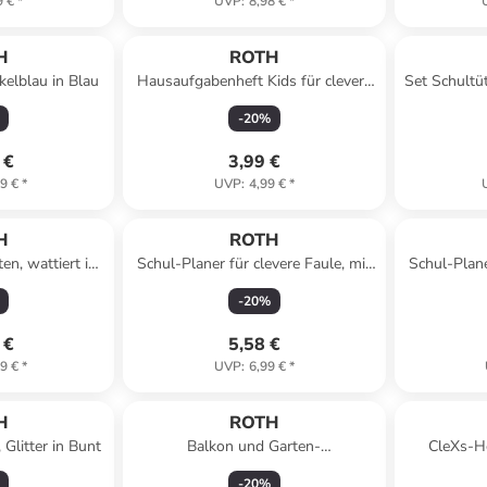
9 €
*
UVP
:
8,98 €
*
H
ROTH
elblau in Blau
Hausaufgabenheft Kids für clevere
Set Schultü
Faule, Bagger in Bunt
cm mi
-
20
%
 €
3,99 €
9 €
*
UVP
:
4,99 €
*
H
ROTH
n, wattiert in
Schul-Planer für clevere Faule, mit
Schul-Plane
Lineal, A5, Dots in Bunt
Lineal
-
20
%
 €
5,58 €
9 €
*
UVP
:
6,99 €
*
H
ROTH
Glitter in Bunt
Balkon und Garten-
CleXs-He
Adventskalender in Grün
Prägung, g
-
20
%