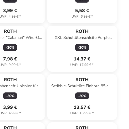
3,99 €
5,58 €
UVP
:
4,99 €
*
UVP
:
6,99 €
*
ROTH
ROTH
mer "Calamari" Wire-O-
XXL Schultütenschleife Purple
mit Stickern in Weiß
Blooming, fertig gebunden in Lila
-
20
%
-
20
%
7,98 €
14,37 €
UVP
:
9,99 €
*
UVP
:
17,99 €
*
ROTH
ROTH
benheft Unicolor für
Scribble-Schultüte Einhorn 85 cm,
le, Honey Berry in Lila
zum Ausmalen in Bunt
-
20
%
-
20
%
3,99 €
13,57 €
UVP
:
4,99 €
*
UVP
:
16,99 €
*
ROTH
ROTH