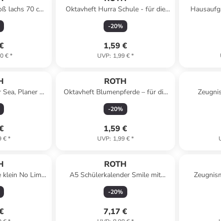
oß lachs 70 cm,
Oktavheft Hurra Schule - für die
Hausaufga
eiß in Orange
Grundschule, liniert in Bunt
clevere Fa
-
20
%
 €
1,59 €
0 €
*
UVP
:
1,99 €
*
H
ROTH
 Sea, Planer u.
Oktavheft Blumenpferde – für die
Zeugni
inem in Bunt
Grundschule, liniert in Bunt
Buchschrau
-
20
%
 €
1,59 €
9 €
*
UVP
:
1,99 €
*
H
ROTH
 klein No Limit
A5 Schülerkalender Smile mit
Zeugnis
cm in Bunt
clevere Faule System in Bunt
Buchschr
-
20
%
 €
7,17 €