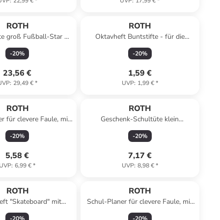
UVP
:
22,99 €
*
UVP
:
17,99 €
*
ROTH
ROTH
te groß Fußball-Star 70
Oktavheft Buntstifte - für die
t Schleife in Bunt
Grundschule, liniert in Bunt
-
20
%
-
20
%
23,56 €
1,59 €
UVP
:
29,49 €
*
UVP
:
1,99 €
*
ROTH
ROTH
r für clevere Faule, mit
Geschenk-Schultüte klein
, A5, Flow in Bunt
Lokomotive 50 cm in Bunt
-
20
%
-
20
%
5,58 €
7,17 €
UVP
:
6,99 €
*
UVP
:
8,98 €
*
ROTH
ROTH
ft "Skateboard" mit
Schul-Planer für clevere Faule, mit
enähter Rücken in Bunt
Lineal, A5, Waves in Bunt
-
20
%
-
20
%