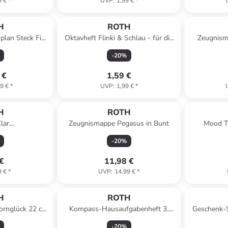
9 €
*
UVP
:
1,99 €
*
H
ROTH
plan Steck Fix,
Oktavheft Flinki & Schlau - für die
Zeugnism
 A3 in Bunt
Grundschule, liniert in Bunt
Foli
-
20
%
 €
1,59 €
9 €
*
UVP
:
1,99 €
*
H
ROTH
lar
Zeugnismappe Pegasus in Bunt
Mood T
abenhefte,
Wechselcov
-
20
%
 in Bunt
 €
11,98 €
9 €
*
UVP
:
14,99 €
*
H
ROTH
hornglück 22 cm
Kompass-Hausaufgabenheft 3.
Geschenk-S
nt
Klasse Tagesfarben, A5 in Grün
50 c
-
20
%