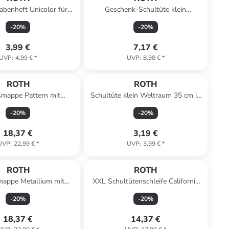
benheft Unicolor für
Geschenk-Schultüte klein
ule, Pure Green in Grün
Hündchen 50 cm in Bunt
-
20
%
-
20
%
3,99 €
7,17 €
UVP
:
4,99 €
*
UVP
:
8,98 €
*
ROTH
ROTH
smappe Pattern mit
Schultüte klein Weltraum 35 cm in
ben - Swimming Pool in
Bunt
-
20
%
-
20
%
Hellblau
18,37 €
3,19 €
UVP
:
22,99 €
*
UVP
:
3,99 €
*
ROTH
ROTH
mappe Metallium mit
XXL Schultütenschleife California
auben - Gold in Gelb
Blue, fertig gebunden in Blau
-
20
%
-
20
%
18,37 €
14,37 €