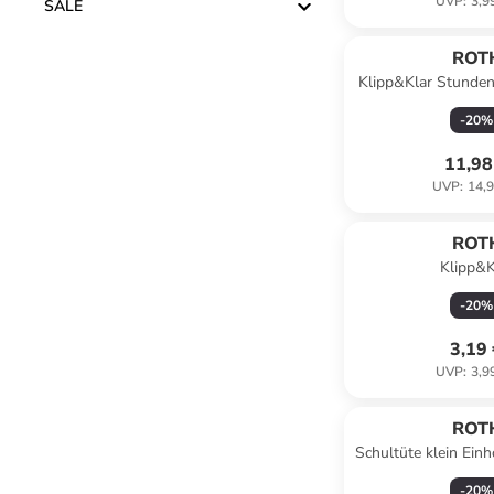
UVP
:
3,9
SALE
ROT
Klipp&Klar Stunden
Tyrannosaurus,
-
20
%
11,98
UVP
:
14,9
ROT
Klipp&K
Grundschulaufg
-
20
%
Blumenpferde
3,19
UVP
:
3,9
ROT
Schultüte klein Ein
in Bu
-
20
%