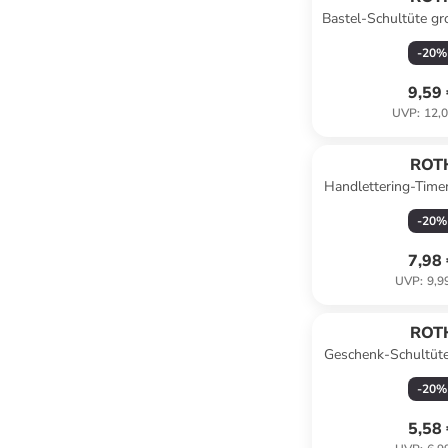
Bastel-Schultüte gr
Filzverschluss w
-
20
%
9,59
UVP
:
12,0
ROT
Handlettering-Timer
Übungsbuch in e
-
20
%
7,98
UVP
:
9,9
ROT
Geschenk-Schultüte
Autorennen 50 
-
20
%
5,58