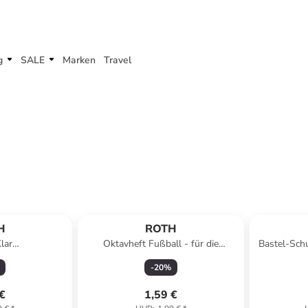
g
SALE
Marken
Travel
H
ROTH
lar
Oktavheft Fußball - für die
Bastel-Sch
hefte, Fußball
Grundschule, liniert in Bunt
cm, Filzv
-
20
%
nt
 €
1,59 €