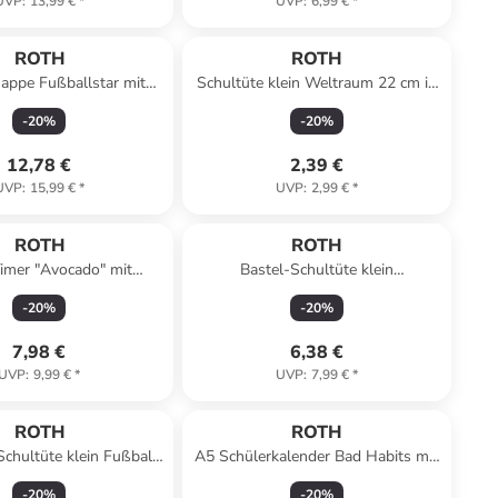
UVP
:
13,99 €
*
UVP
:
6,99 €
*
ROTH
ROTH
appe Fußballstar mit
Schultüte klein Weltraum 22 cm in
eneffekt in Bunt
Bunt
-
20
%
-
20
%
12,78 €
2,39 €
UVP
:
15,99 €
*
UVP
:
2,99 €
*
ROTH
ROTH
imer "Avocado" mit
Bastel-Schultüte klein
er und Stickerbogen in
ultramarinblau 50 cm,Tüllverschluss
-
20
%
-
20
%
Bunt
in Blau
7,98 €
6,38 €
UVP
:
9,99 €
*
UVP
:
7,99 €
*
ROTH
ROTH
chultüte klein Fußball
A5 Schülerkalender Bad Habits mit
m , rund in Bunt
clevere Faule System in Bunt
-
20
%
-
20
%