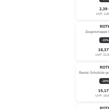
2,39
UVP
:
2,9
ROT
Zeugnismappe P
Buchschrauben - Li
-
20
%
Lila
18,37
UVP
:
22,9
ROT
Bastel-Schultüte g
farbiger Tüllversc
-
20
%
15,17
UVP
:
18,9
ROT