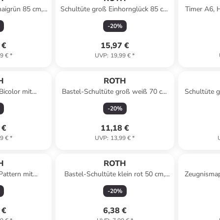
maigrün 85 cm,
Schultüte groß Einhornglück 85 cm
Timer A6, 
s in Grün
in Bunt
C
-
20
%
 €
15,97 €
9 €
*
UVP
:
19,99 €
*
H
ROTH
icolor mit
Bastel-Schultüte groß weiß 70 cm
Schultüte g
rk Grey-Grey in
Filzverschluss pink in Weiß
-
20
%
 €
11,18 €
9 €
*
UVP
:
13,99 €
*
H
ROTH
attern mit
Bastel-Schultüte klein rot 50 cm,
Zeugnismap
Dusty Rose in
Tüllverschluss in Rot
-
20
%
 €
6,38 €