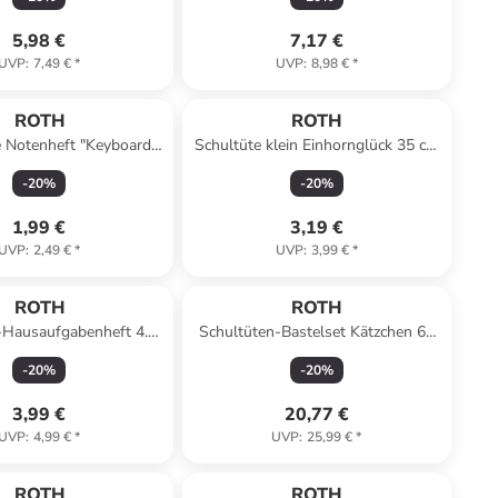
5,98 €
7,17 €
UVP
:
7,49 €
*
UVP
:
8,98 €
*
ROTH
ROTH
e Notenheft "Keyboard"
Schultüte klein Einhornglück 35 cm
hformat in Bunt
in Bunt
-
20
%
-
20
%
1,99 €
3,19 €
UVP
:
2,49 €
*
UVP
:
3,99 €
*
ROTH
ROTH
Hausaufgabenheft 4.
Schultüten-Bastelset Kätzchen 68
gesfarben, A5 in Grün
cm 6-eckig in Lila
-
20
%
-
20
%
3,99 €
20,77 €
UVP
:
4,99 €
*
UVP
:
25,99 €
*
ROTH
ROTH