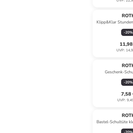
UVP
:
22,9
ROT
Klipp&Klar Stunden
Einhornportrait,
-
20
%
11,98
UVP
:
14,9
ROT
Geschenk-Schul
Schmetterling 50 cm
-
20
%
7,58
UVP
:
9,4
ROT
Bastel-Schultüte kl
Tüllverschlus
-
20
%