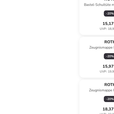
Bastel-Schultüte 
Tüllverschlus
-
20
%
15,17
UVP
:
18,9
ROT
Zeugnismappe B
Buchschrauben - Da
-
20
%
Grau
15,97
UVP
:
19,9
ROT
Zeugnismappe P
Buchschrauben - 
-
20
%
Rosa
18,37