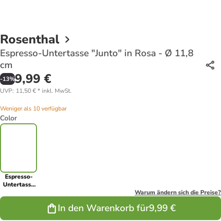
Rosenthal
Espresso-Untertasse "Junto" in Rosa - Ø 11,8
cm
9,99 €
-
13
%
UVP
:
11,50 €
*
inkl. MwSt.
Weniger als 10 verfügbar
Color
Espresso-
Untertasse
"Junto" in
Warum ändern sich die Preise?
Rosa - Ø
In den Warenkorb für
9,99 €
11,8 cm