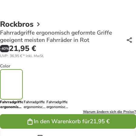
Rockbros
Fahrradgriffe ergonomisch geformte Griffe
geeigent meisten Fahrräder in Rot
21,95 €
-
40
%
UVP
:
36,95 €
*
inkl. MwSt.
Color
Fahrradgriffe
Fahrradgriffe
Fahrradgriffe
ergonomisch
ergonomisch
ergonomisch
geformte
geformte
geformte
Warum ändern sich die Preise?
Griffe
Griffe
Griffe
In den Warenkorb für
21,95 €
geeigent
geeigent
geeigent
meisten
meisten
meisten
Fahrräder in
Fahrräder in
Fahrräder in
Rot
Schwarz
Grau