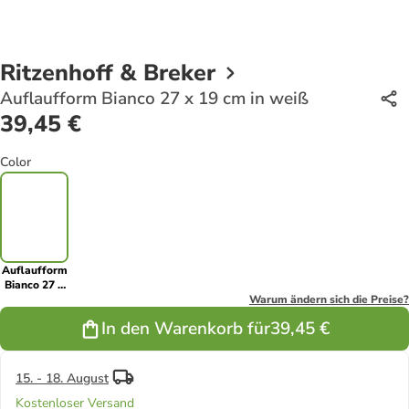
Ritzenhoff & Breker
Auflaufform Bianco 27 x 19 cm in weiß
39,45 €
Color
Auflaufform
Bianco 27 x
19 cm in
Warum ändern sich die Preise?
weiß
In den Warenkorb für
39,45 €
15. - 18. August
Kostenloser Versand