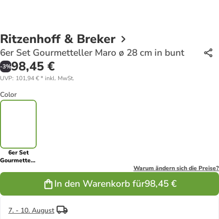
Ritzenhoff & Breker
6er Set Gourmetteller Maro ø 28 cm in bunt
98,45 €
-
3
%
UVP
:
101,94 €
*
inkl. MwSt.
Color
6er Set
Gourmetteller
Maro ø 28
Warum ändern sich die Preise?
cm in bunt
In den Warenkorb für
98,45 €
7. - 10. August