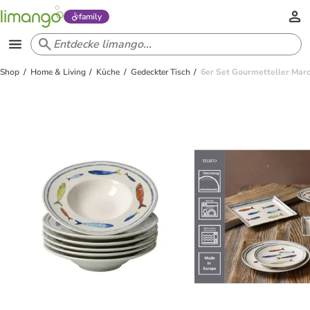
family
Shop
Home & Living
Küche
Gedeckter Tisch
6er Set Gourmetteller Maro