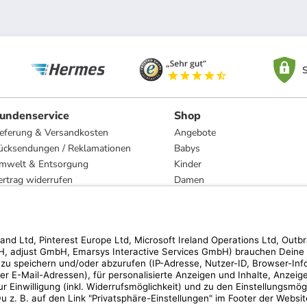
S
undenservice
Shop
ieferung & Versandkosten
Angebote
ücksendungen / Reklamationen
Babys
mwelt & Entsorgung
Kinder
ertrag widerrufen
Damen
esetzliche Gewährleistung und Reparatur
Herren
Wohnen
Trachten
Marken