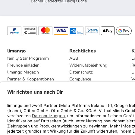
Becher
|
Gedeckter Tisch
|
Küche
limango
Rechtliches
K
family Star Programm
AGB
L
Freunde einladen
Widerrufsbelehrung
R
limango Magazin
Datenschutz
U
Partner & Kooperationen
Compliance
V
Jobs
Impressum
G
Presse
Privatsphäre-Einstellungen
Mediadaten
Geschenkgutscheinbedingungen