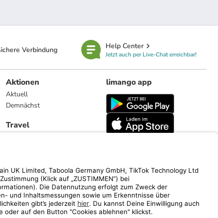
Help Center
ichere Verbindung
Jetzt auch per Live-Chat erreichbar!
Aktionen
limango app
Aktuell
Demnächst
Travel
Reiseangebote
limango.nl
limango.pl