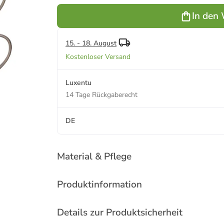
Suomi 310
310 ml in
ml in Braun
Blau
In den
15. - 18. August
Kostenloser Versand
Luxentu
14 Tage Rückgaberecht
DE
Material & Pflege
Produktinformation
Details zur Produktsicherheit