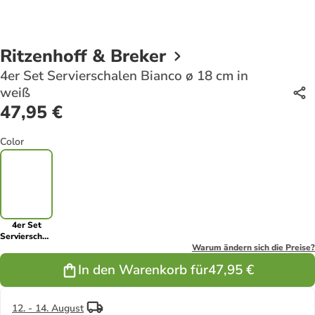
Ritzenhoff & Breker
4er Set Servierschalen Bianco ø 18 cm in
weiß
47,95 €
Color
4er Set
Servierschalen
Bianco ø 18
Warum ändern sich die Preise?
cm in weiß
In den Warenkorb für
47,95 €
12. - 14. August