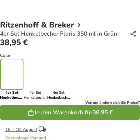
Ritzenhoff & Breker
4er Set Henkelbecher Floris 350 ml in Grün
38,95 €
Color
4er Set
4er Set
4er Set
Henkelbecher
Henkelbecher
Henkelbecher
Floris 350 ml
Floris 350 ml
Floris 350 ml
Warum ändern sich die Preise?
in Grün
in Grau
in Creme
In den Warenkorb für
38,95 €
15. - 18. August
Kostenloser Versand