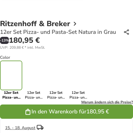
Ritzenhoff & Breker
12er Set Pizza- und Pasta-Set Natura in Grau
180,95 €
-
13
%
UVP
:
209,88 €
*
inkl. MwSt.
Color
12er Set
12er Set
12er Set
12er Set
Pizza- und
Pizza- und
Pizza- und
Pizza- und
Pasta-Set
Pasta-Set
Pasta-Set
Pasta-Set
Warum ändern sich die Preise?
Natura in
Natura in
Natura in Mix
Natura in
In den Warenkorb für
180,95 €
Grau
Creme
Braun
15. - 18. August