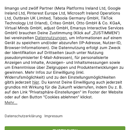
Rechtliches
Kundenservice
Shop
Aktionen
Travel
limango.nl
limango.pl