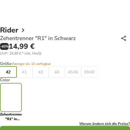
Rider
Zehentrenner "R1" in Schwarz
14,99 €
-
40
%
UVP
:
24,99 €
*
inkl. MwSt.
Größe
Weniger als 10 verfügbar
42
41
43
44
45/46
39/40
Color
Zehentrenner
"R1" in
Schwarz
Warum ändern sich die Preise?