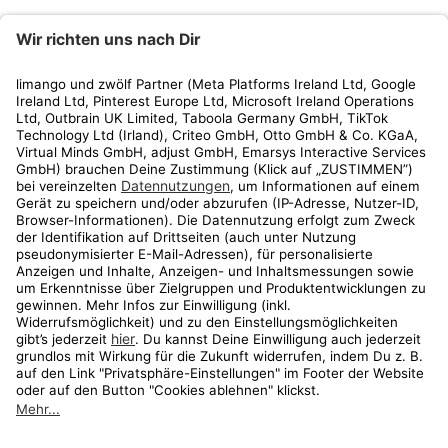
limango
Rechtliches
Kundenservice
Shop
Aktionen
Travel