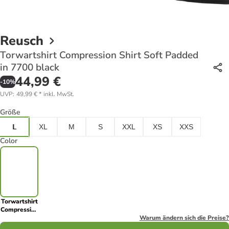
Reusch
Torwartshirt Compression Shirt Soft Padded
in 7700 black
44,99 €
-
10
%
UVP
:
49,99 €
*
inkl. MwSt.
Größe
L
XL
M
S
XXL
XS
XXS
Color
Torwartshirt
Compression
Shirt Soft
Warum ändern sich die Preise?
Padded in