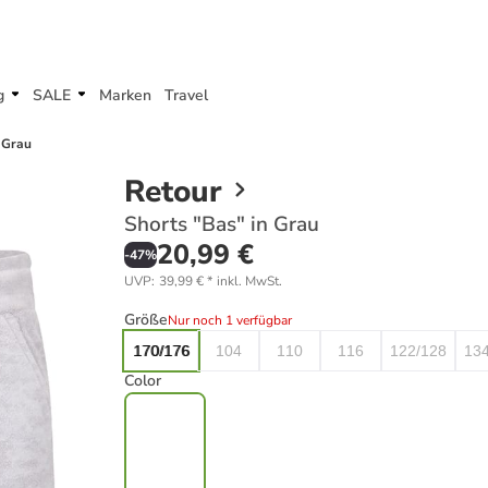
g
SALE
Marken
Travel
 Grau
Retour
Shorts "Bas" in Grau
20,99 €
-
47
%
UVP
:
39,99 €
*
inkl. MwSt.
Größe
Nur noch 1 verfügbar
170/176
104
110
116
122/128
13
Color