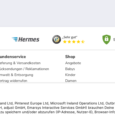
S
undenservice
Shop
ieferung & Versandkosten
Angebote
ücksendungen / Reklamationen
Babys
mwelt & Entsorgung
Kinder
ertrag widerrufen
Damen
esetzliche Gewährleistung und Reparatur
Herren
Wohnen
Trachten
Marken