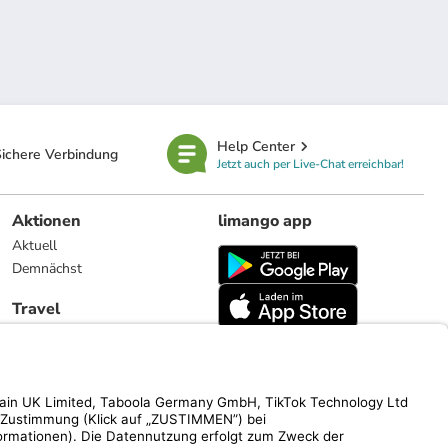
Help Center
ichere Verbindung
Jetzt auch per Live-Chat erreichbar!
Aktionen
limango app
Aktuell
Demnächst
Travel
Reiseangebote