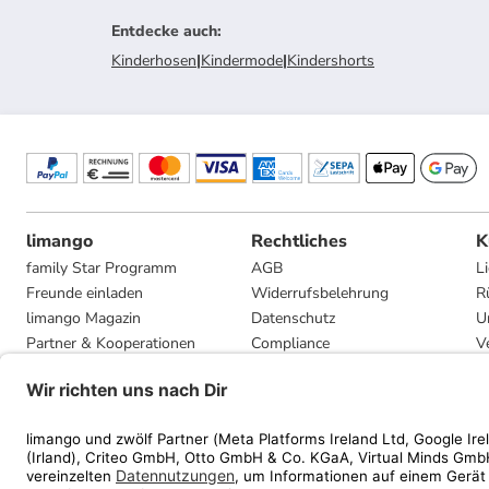
Entdecke auch
:
Kinderhosen
|
Kindermode
|
Kindershorts
limango
Rechtliches
K
family Star Programm
AGB
L
Freunde einladen
Widerrufsbelehrung
R
limango Magazin
Datenschutz
U
Partner & Kooperationen
Compliance
V
Jobs
Impressum
G
Presse
Privatsphäre-Einstellungen
Mediadaten
Geschenkgutscheinbedingungen