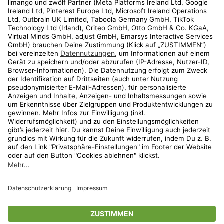
Kundenservice
Shop
Aktionen
Travel
limango.nl
limango.pl
* Streichpreise entsprechen der unverbindlichen Preisempfehlung des