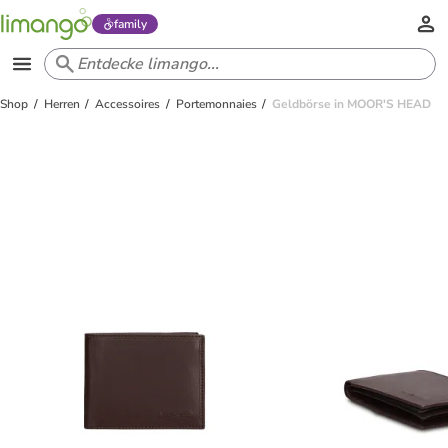
family
Shop
Herren
Accessoires
Portemonnaies
Geldbörse in MOOR'S HEAD