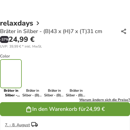
relaxdays
Bräter in Silber - (B)43 x (H)7 x (T)31 cm
24,99 €
-
37
%
UVP
:
39,99 €
*
inkl. MwSt.
Color
Bräter in
Bräter in
Bräter in
Bräter in
Silber -
Silber - (B)28
Silber - (B)33
Silber - (B)38
(B)43 x (H)7
x (H)5,5 x
x (H)6 x
x (H)6,5 x
Warum ändern sich die Preise?
x (T)31 cm
(T)20 cm
(T)23,5 cm
(T)27 cm
In den Warenkorb für
24,99 €
7. - 8. August